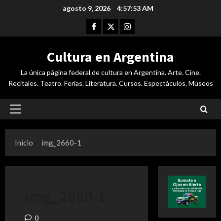
Saltar
agosto 9, 2026
4:57:54 AM
al
Facebook
Twitter
Instagram
contenido
Cultura en Argentina
La única página federal de cultura en Argentina. Arte. Cine.
Recitales. Teatro. Ferias. Literatura. Cursos. Espectáculos. Museos
Menú
principal
Inicio
img_2660-1
img_2660-1
0