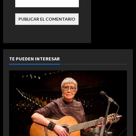
a
s
TE PUEDEN INTERESAR