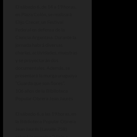
El sábado 6, de 14 a 19 horas,
en Plaza Colón, se realizará
Elijo Crecer, un Festival
Federal en defensa de la
Ciencia Argentina. Durante la
jornada habrá diversas
charlas, actividades, muestras
y se proyectarán dos
documentales. Además, se
presentará la murga uruguaya
“Guarda que son flores”.
106 años de la Biblioteca
Popular Obrera Jean Jaurés
El sábado 6, a las 19 horas, en
la Biblioteca Popular Obrera
Jean Jaurés (Lavalle 758)
estará la muestra “Viaje a