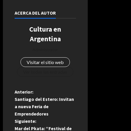
ACERCA DEL AUTOR
Cultura en
Argentina
Administrator
Visitar el sitio web
Ver todas las entradas
N
Anterior:
Santiago del Estero: Invitan
a
a nueva Feria de
Emprendedores
v
Siguiente:
e
Mar del Pkata: “Festival de