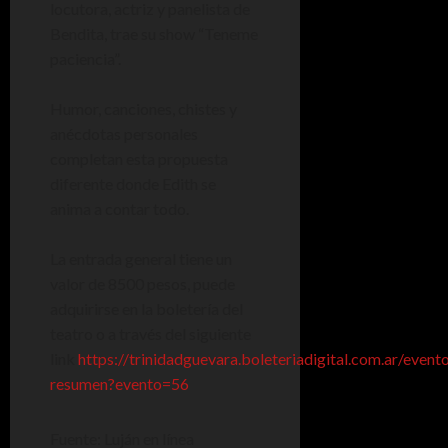
locutora, actriz y panelista de
Bendita, trae su show “Teneme
paciencia”.
Humor, canciones, chistes y
anécdotas personales
completan esta propuesta
diferente donde Edith se
anima a contar todo.
La entrada general tiene un
valor de 8500 pesos, puede
adquirirse en la boletería del
teatro o a través del siguiente
link
https://trinidadguevara.boleteriadigital.com.ar/event
resumen?evento=56
Fuente: Luján en línea