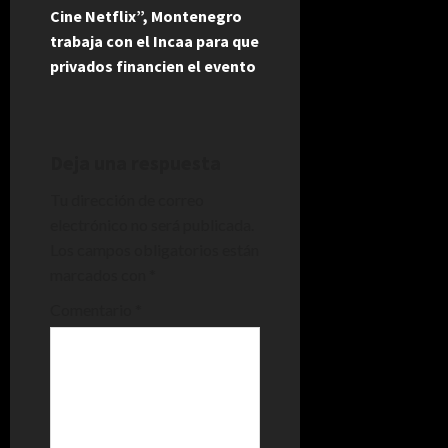
Cine Netflix”, Montenegro
g
trabaja con el Incaa para que
privados financien el evento
a
c
i
Deja una respuesta
Tu dirección de correo
ó
electrónico no será publicada.
n
Los campos obligatorios están
marcados con
*
d
Comentario
*
e
e
n