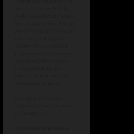
oportunidad sonarán en vivo
son: David Desivo & Vicky
Ayale, Los Gutiérrez (Tango y
Veredita), Acustique, Rodrigo
Almar, Pablo Sax y Por las dú,
entre otros. Por su parte,
Cultura UNLu se suma a la
propuesta con Mario Tierno
& Eduardo Cirillo y estará
presente Radio Minga
transmitiendo en vivo, con
diferentes propuestas.
En el espacio Arte Kids
actuarán el Payaso Poroto y
La Tamarí Circo.
Actividades aranceladas