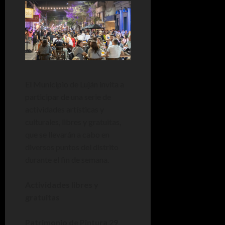
El Municipio de Luján invita a
participar de una serie de
actividades artísticas y
culturales, libres y gratuitas,
que se llevarán a cabo en
diversos puntos del distrito
durante el fin de semana.
Actividades libres y
gratuitas
Patrimonio de Pintura 29