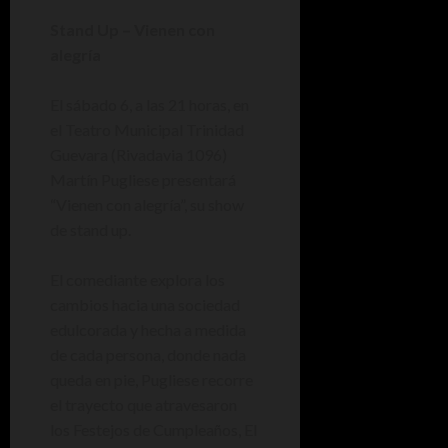
Stand Up – Vienen con
alegría
El sábado 6, a las 21 horas, en
el Teatro Municipal Trinidad
Guevara (Rivadavia 1096)
Martín Pugliese presentará
“Vienen con alegría”, su show
de stand up.
El comediante explora los
cambios hacia una sociedad
edulcorada y hecha a medida
de cada persona, donde nada
queda en pie, Pugliese recorre
el trayecto que atravesaron
los Festejos de Cumpleaños, El