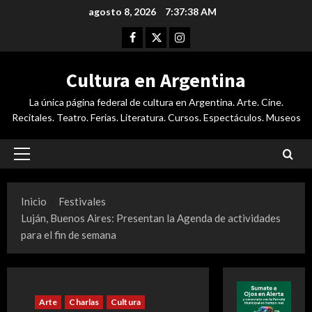
Saltar
agosto 8, 2026
7:37:39 AM
al
Facebook
Twitter
Instagram
contenido
Cultura en Argentina
La única página federal de cultura en Argentina. Arte. Cine.
Recitales. Teatro. Ferias. Literatura. Cursos. Espectáculos. Museos
Menú
principal
Inicio
Festivales
Luján, Buenos Aires: Presentan la Agenda de actividades
para el fin de semana
Arte
Charlas
Cultura