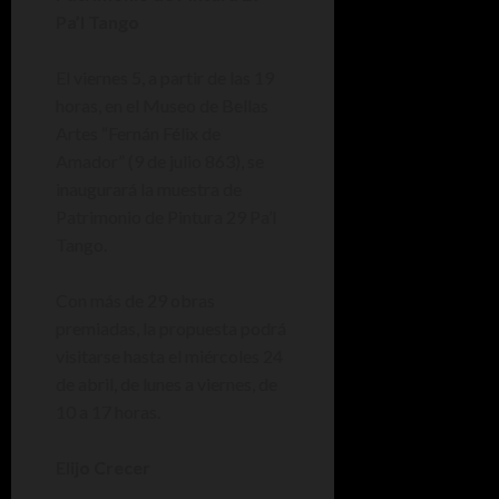
Pa’l Tango
El viernes 5, a partir de las 19
horas, en el Museo de Bellas
Artes “Fernán Félix de
Amador” (9 de julio 863), se
inaugurará la muestra de
Patrimonio de Pintura 29 Pa’l
Tango.
Con más de 29 obras
premiadas, la propuesta podrá
visitarse hasta el miércoles 24
de abril, de lunes a viernes, de
10 a 17 horas.
Elijo Crecer