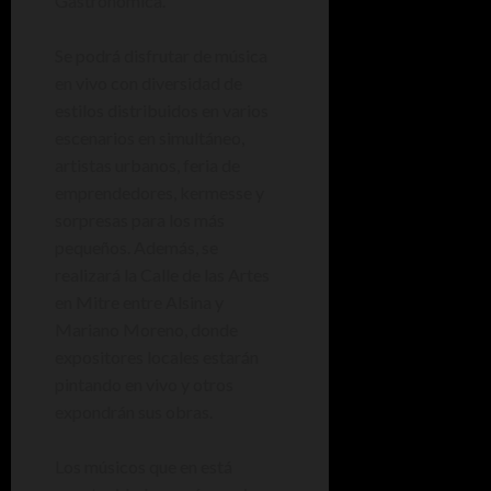
Gastronómica.
Se podrá disfrutar de música
en vivo con diversidad de
estilos distribuidos en varios
escenarios en simultáneo,
artistas urbanos, feria de
emprendedores, kermesse y
sorpresas para los más
pequeños. Además, se
realizará la Calle de las Artes
en Mitre entre Alsina y
Mariano Moreno, donde
expositores locales estarán
pintando en vivo y otros
expondrán sus obras.
Los músicos que en está