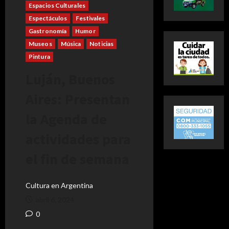
Espacios Culturales
Espectáculos
Festivales
Gastronomía
Humor
Museos
Música
Noticias
Pintura
Luján, Buenos
Aires: Presentan
la Agenda de
actividades para
el fin de semana
Cultura en Argentina
abril 6, 2024
0