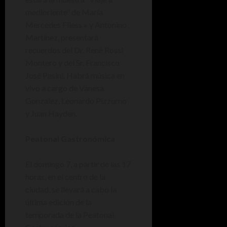
medioriente” de María
Mercedes Fliess » y Antonino
Martinez, presentará
recuerdos del Dr. René Rossi
Montero y del Sr. Francisco
José Pasini. Habrá música en
vivo a cargo de Vanesa
Gonzalez, Leonardo Pizzurno
y Juan Hayden.
Peatonal Gastronómica
El domingo 7, a partir de las 17
horas, en el centro de la
ciudad, se llevará a cabo la
última edición de la
temporada de la Peatonal