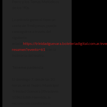
Perro y los Temas Melódicos
de los ‘90s.
La entrada general tiene un
costo de 9 mil pesos, puede
conseguirse a través del
siguiente
enlace
https://trinidadguevara.boleteriadigital.com.ar/eve
resumen?evento=61
o en la
boletería del teatro.
Teneme paciencia
El domingo 7, desde las 20
horas, en el Teatro Municipal
Trinidad Guevara (Rivadavia
1096) Edith Hermida, la
reconocida conductora,