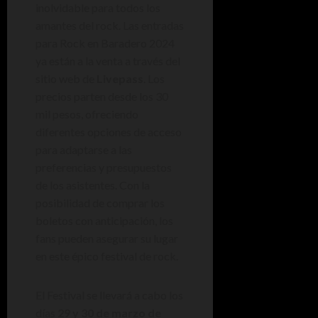
inolvidable para todos los
amantes del rock. Las entradas
para Rock en Baradero 2024
ya están a la venta a través del
sitio web de
Livepass
. Los
precios parten desde los 30
mil pesos, ofreciendo
diferentes opciones de acceso
para adaptarse a las
preferencias y presupuestos
de los asistentes. Con la
posibilidad de comprar los
boletos con anticipación, los
fans pueden asegurar su lugar
en este épico festival de rock.
El Festival se llevará a cabo los
días
29 y 30 de marzo de