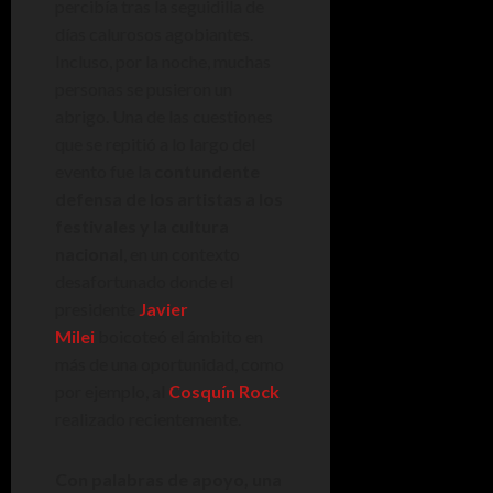
percibía tras la seguidilla de
días calurosos agobiantes.
Incluso, por la noche, muchas
personas se pusieron un
abrigo. Una de las cuestiones
que se repitió a lo largo del
evento fue la
contundente
defensa de los artistas a los
festivales y la cultura
nacional
, en un contexto
desafortunado donde el
presidente
Javier
Milei
boicoteó el ámbito en
más de una oportunidad, como
por ejemplo, al
Cosquín Rock
realizado recientemente.
Con palabras de apoyo, una