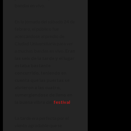
bandas en vivo.
En la jornada del sábado 24 de
febrero, el público fue
acercándose al predio de
Ciudad Universitaria para ver
a muchas bandas en vivo.
Eran
las seis de la tarde y el lugar
estaba bastante
concurrido, teniendo en
cuenta que las puertas se
abrieron a las cuatro,
sumergiendose de lleno en
la buena vibra del
festival
.
La tarde era perfecta por el
viento agradable que se