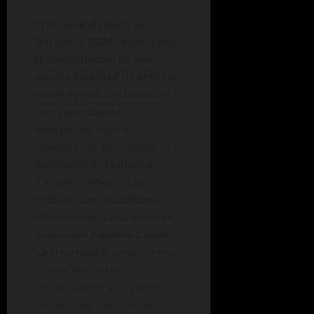
El Festival de Rock en
Baradero 2024 contará con
la participación de una
amplia variedad de artistas
,
desde legendarias bandas de
rock hasta talentos
emergentes. Entre los
nombres más destacados se
encuentran
Rata Blanca,
Catupecu Machu, Las
Pelotas, Los Auténticos
Decadentes, Los Palmeras,
Guasones, Fabiana Cantilo,
La H no murió
, y muchos más.
Con un line-up tan
impresionante, este evento
promete ser una experiencia