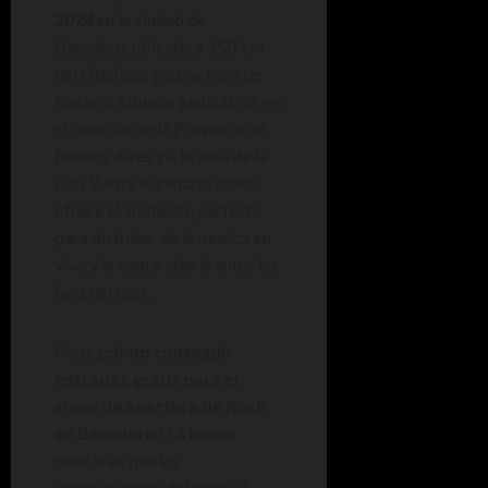
2024
en la ciudad de
Baradero, ubicada a 150 km
del Obelisco y a una hora de
Rosario. Situado junto al río, en
el corazón de la Provincia de
Buenos Aires y a la vera de la
ruta 9, este escenario idílico
ofrece el ambiente perfecto
para disfrutar de la música en
vivo y la camaradería entre los
fans del rock.
Pero,
¿cómo conseguir
entradas gratis para el
show de apertura de Rock
en Baradero?
La buena
noticia es que los
organizadores del festival