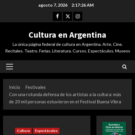
Saltar
agosto 7, 2026
2:17:27 AM
al
Facebook
Twitter
Instagram
contenido
Cultura en Argentina
La única página federal de cultura en Argentina. Arte. Cine.
Recitales. Teatro. Ferias. Literatura. Cursos. Espectáculos. Museos
Menú
principal
Inicio
Festivales
Con una rotunda defensa de los artistas a la cultura: más
de 20 mil personas estuvieron en el Festival Buena Vibra
Cultura
Espectáculos