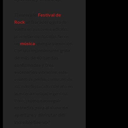
El esperado
Festival de
Rock
en
Baradero
está de
vuelta en su novena edición,
prometiendo dos días llenos
de
música
, energía y emoción.
Con una impresionante
grilla
de más de 40 bandas
confirmadas
y
tres
escenarios
vibrantes, este
evento se perfila como uno de
los más destacados del año en
la escena musical argentina.
Pero,
¿cómo conseguir
entradas para el show de
apertura y disfrutar del
increíble line-up?