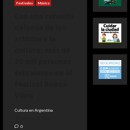
Festivales
Música
Con una rotunda
defensa de los
artistas a la
cultura: más de
20 mil personas
estuvieron en el
Festival Buena
Vibra
Cultura en Argentina
febrero 25, 2024
0