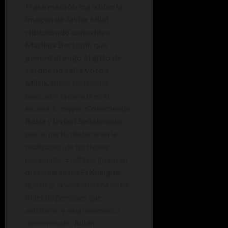
frase metafórica o bien la
imagen de Javier Milei
ridiculizado como hizo
Marilina Bertoldi, que
generó el pogo al grito de
«el que no salta votó a
Milei»,
todas las bandas
bancaron la parada en el
escenario mayor.
Conociendo
Rusia
y
Usted Señálemelo
,
por su parte, destacaron la
realización de festivales
nacionales. El último grupo en
presentarse fue
El Kuelgue
,
que dejó la vara altísima en las
miles de personas que
asistieron y en un momento
determinado,
Julián