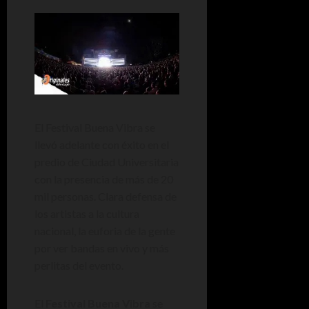
El Festival Buena Vibra se
llevó adelante con éxito en el
predio de Ciudad Universitaria
con la presencia de más de 20
mil personas. Clara defensa de
los artistas a la cultura
nacional, la euforia de la gente
por ver bandas en vivo y más
perlitas del evento.
El
Festival Buena Vibra
se