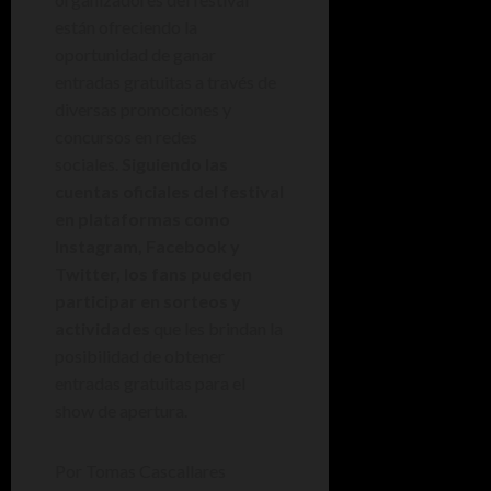
están ofreciendo la
oportunidad de ganar
entradas gratuitas a través de
diversas promociones y
concursos en redes
sociales.
Siguiendo las
cuentas oficiales del festival
en plataformas como
Instagram, Facebook y
Twitter, los fans pueden
participar en sorteos y
actividades
que les brindan la
posibilidad de obtener
entradas gratuitas para el
show de apertura.
Por Tomas Cascallares