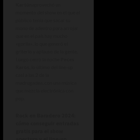
Kartún
aprovechó un
momento del show en el que el
público tenía que sacar su
mono de adentro para arrojar
que en el país hay mucho
«gorila», lo que generó el
griterío y aplauso de la gente.
Luego cerró la noche
Peces
Raros
, lo último del line-up
casi a las 2 de la
madrugadea, con una música
que mezcla electrónica con
pop.
Rock en Baradero 2024:
cómo conseguir entradas
gratis para el show
apertura y el line-up