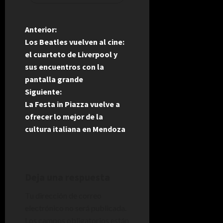
N
Anterior:
Los Beatles vuelven al cine:
a
el cuarteto de Liverpool y
sus encuentros con la
v
pantalla grande
e
Siguiente:
La Festa in Piazza vuelve a
g
ofrecer lo mejor de la
cultura italiana en Mendoza
a
c
i
Deja una respuesta
Tu dirección de correo
ó
electrónico no será publicada.
n
Los campos obligatorios están