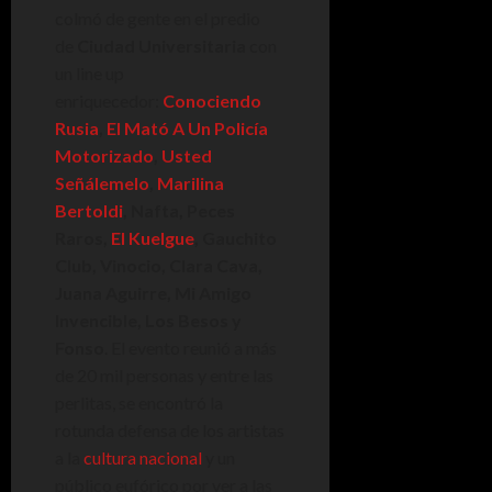
colmó de gente en el predio
de
Ciudad Universitaria
con
un line up
enriquecedor:
Conociendo
Rusia
,
El Mató A Un Policía
Motorizado
,
Usted
Señálemelo
,
Marilina
Bertoldi
, Nafta, Peces
Raros,
El Kuelgue
, Gauchito
Club, Vinocio, Clara Cava,
Juana Aguirre, Mi Amigo
Invencible, Los Besos y
Fonso
. El evento reunió a más
de 20 mil personas y entre las
perlitas, se encontró la
rotunda defensa de los artistas
a la
cultura nacional
y un
público eufórico por ver a las