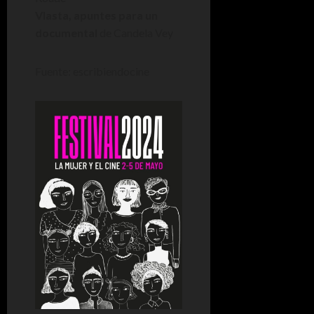
Vlasta, apuntes para un
documental
de Candela Vey
Fuente: escribiendocine