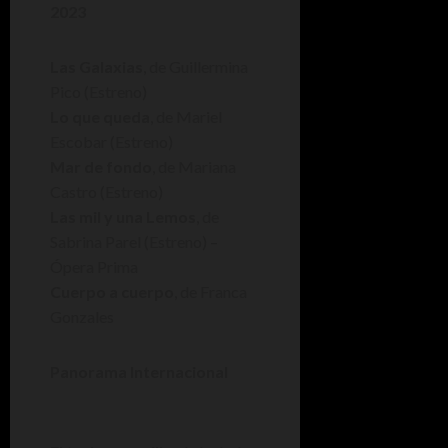
2023
Las Galaxias
, de Guillermina
Pico (Estreno)
Lo que queda
, de Mariel
Escobar (Estreno)
Mar de fondo
, de Mariana
Castro (Estreno)
Las mil y una Lemos
, de
Sabrina Parel (Estreno) –
Ópera Prima
Cuerpo a cuerpo
, de Franca
Gonzales
Panorama Internacional