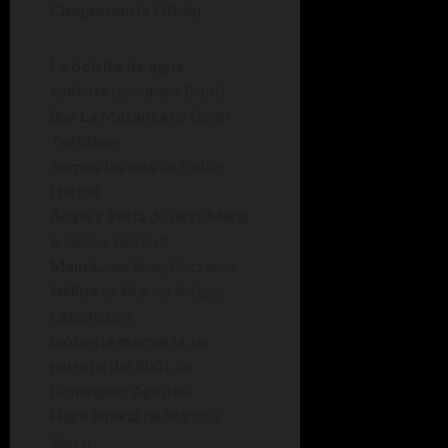
Competencia Oficial
La bolsita de agua
caliente
de Yuliana Brutti
Bar La Matanza
de Belén
Tagliabue
Somos las dos
de Emilia
Herbst
Ángel y Perla
de Jenni Merla
& Denise Anzarut
Mamá…
de Roxy Ruzzante
Nélida
de Marina Artigas,
Celeste Lois
Inocente memoria, un
retrato del 2001
de
Dominguez Agustina
Hore Shakul
de Marcela
Sacco