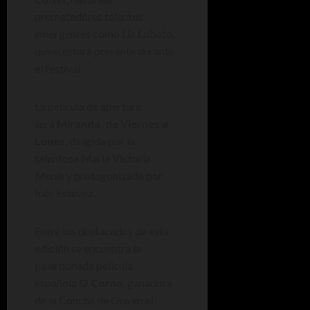
prometedores talentos
emergentes como Liz Lobato,
quien estará presente durante
el festival.
La película de apertura
será
Miranda, de Viernes a
Lunes
, dirigida por la
talentosa Maria Victoria
Menis y protagonizada por
Inés Estévez.
Entre los destacados de esta
edición se encuentra la
galardonada película
española
O Corno
, ganadora
de la Concha de Oro en el