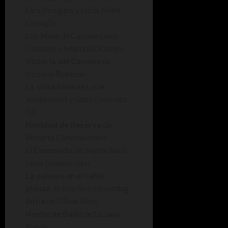
Lara Perugino y Lucía Noelí
Corsiglia
Luz Mala
de Carmen Lanzi
Gianonni y Martina Ocampo
Victoria del Carmen
de
Victoria Robledo
La chica toro
de Lucía
Valdemoros y Sofía Gonzalez
Gil
Navidad de Reserva
de
Roberta Cumbianchera
El Consorcio
de Sophie Lucia
Leiva Iwasetschko
La paloma en el cable
piensa
de Marlene Lievendag
Sofía
de Olivia Nuss
Noche de Baile
de Luciana
Roude