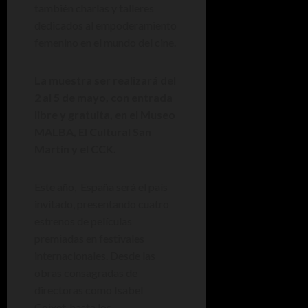
también charlas y talleres
dedicados al empoderamiento
femenino en el mundo del cine.
La muestra ser realizará del
2 al 5 de mayo, con entrada
libre y gratuita, en el Museo
MALBA, El Cultural San
Martín y el CCK.
Este año, España será el país
invitado, presentando cuatro
estrenos de películas
premiadas en festivales
internacionales. Desde las
obras consagradas de
directoras como Isabel
Coixet, hasta los