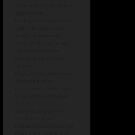
Cachirú
de Eugenia Molina y
Juliana Mazía
La cicatriz en el piso de mi
cuarto
de Angela Gatto
Ahogar el nombre
de
Verónica Albornoz, Muriel
Sago y Florencia Silva
Días de lluvia
de Ainara
Iungman
Madre
de Noelia Bevilacqua
Sueño finlandés y
paranoico
de Jimena Aguilar
5′ de Lucidez
de Maitena
Fontanazza
Sanne
de Juliana Soria y
Martina Ocampo
Honne
de María Ayelén Siufi
El Abrazo de la Marea
de