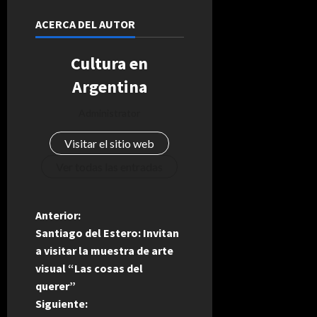
ACERCA DEL AUTOR
Cultura en
Argentina
Administrator
Visitar el sitio web
Ver todas las entradas
N
Anterior:
Santiago del Estero: Invitan
a
a visitar la muestra de arte
visual “Las cosas del
v
querer”
e
Siguiente: