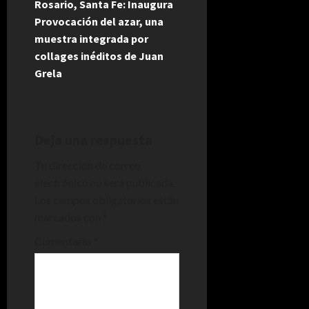
Rosario, Santa Fe: Inaugura
g
Provocación del azar, una
muestra integrada por
a
collages inéditos de Juan
Grela
c
i
ó
Deja una respuesta
n
Tu dirección de correo
electrónico no será publicada.
d
Los campos obligatorios están
marcados con
*
e
Comentario
*
e
n