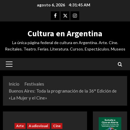
Saltar
agosto 6, 2026
4:31:46 AM
al
Facebook
Twitter
Instagram
contenido
Cultura en Argentina
La única página federal de cultura en Argentina. Arte. Cine.
Recitales. Teatro. Ferias. Literatura. Cursos. Espectáculos. Museos
Menú
principal
Inicio
Festivales
Buenos Aires: Toda la programación de la 36° Edición de
«La Mujer y el Cine»
Arte
Audiovisual
Cine