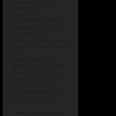
Clara se pierde en el
bosque
, de Camila Fabbri –
Ópera Prima
La sociedad del afecto
, de
Alejandra Marino y Marcela
Marcolini (Estreno)
Mientras todo pasa
, de Sofía
Introcaso (Estreno) – Opera
Prima
Partió de mí un barco
llevándome
, de Cecilia Kang
(Estreno)
Matria
, de Jimena Cháves
(Estreno) – Ópera Prima
Oda Amarilla
, de Lucía Paz
(Estreno) – Ópera Prima
Películas ganadoras del WIP