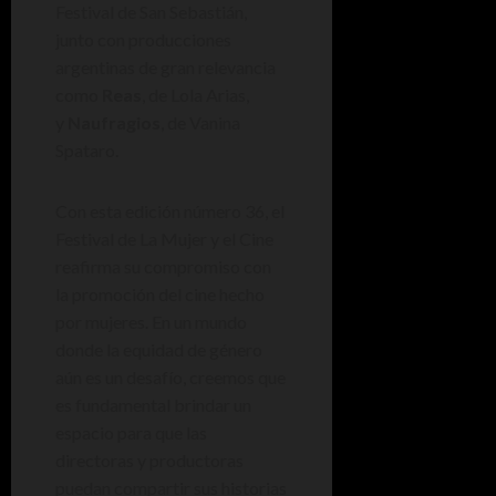
Festival de San Sebastián,
junto con producciones
argentinas de gran relevancia
como
Reas
, de Lola Arias,
y
Naufragios
, de Vanina
Spataro.
Con esta edición número 36, el
Festival de La Mujer y el Cine
reafirma su compromiso con
la promoción del cine hecho
por mujeres. En un mundo
donde la equidad de género
aún es un desafío, creemos que
es fundamental brindar un
espacio para que las
directoras y productoras
puedan compartir sus historias