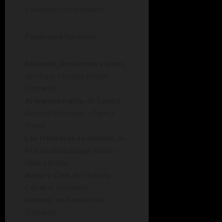
y visiones con el mundo.
Panorama Nacional
Miranda, de viernes a lunes
,
de María Victoria Menis
(Estreno)
Al impenetrable
,
de Sandra
Bertotti (Estreno) – Ópera
Prima
Las fronteras se movían
, de
Marina Beláustegui Keller –
Ópera Prima
Amor y Cine
, de Victoria
Carreras (Estreno)
Umbral
, de Raquel Ruiz
(Estreno)