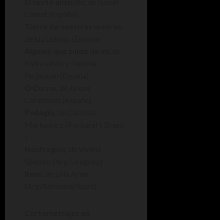
El techo amarillo
, de Isabel
Coixet (España)
Tierra de nuestras madres
,
de Liz Lobato (España)
Alguien que cuida de mi
, de
Elvira Lindo y Daniela
Ferjerman (España)
O Corno,
de Jaione
Camborda (España)
Pedágio
, de Carolina
Markowicz (Portugal y Brasil
)
Naufragios
, de Vanina
Spataro (Arg/Uruguay)
Reas
, de Lola Arias
(Arg/Alemania/Suiza)
Cortometrajes en