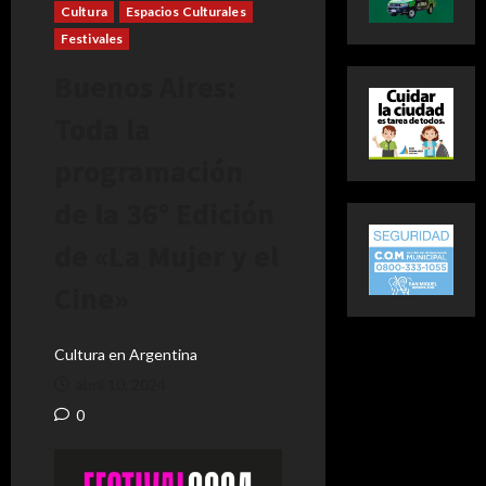
Cultura
Espacios Culturales
Festivales
Buenos Aires:
Toda la
programación
de la 36° Edición
de «La Mujer y el
Cine»
Cultura en Argentina
abril 10, 2024
0