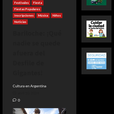
Festivales
Fiesta
Fiestas Populares
Inscripciones
Música
Niños
Noticias
Bariloche: ¡Qué
nadie se quede
afuera del
Desfile de
Gigantes!
Cultura en Argentina
abril 10, 2024
0