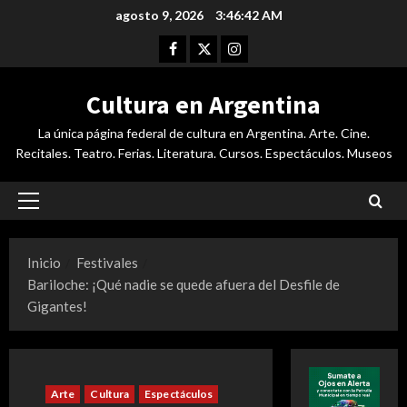
Saltar
agosto 9, 2026
3:46:43 AM
al
Facebook
Twitter
Instagram
contenido
Cultura en Argentina
La única página federal de cultura en Argentina. Arte. Cine.
Recitales. Teatro. Ferias. Literatura. Cursos. Espectáculos. Museos
Menú
principal
Inicio
Festivales
Bariloche: ¡Qué nadie se quede afuera del Desfile de
Gigantes!
Arte
Cultura
Espectáculos