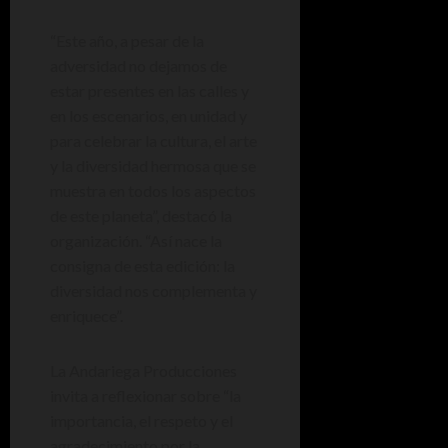
“Este año, a pesar de la
adversidad no dejamos de
estar presentes en las calles y
en los escenarios, en unidad y
para celebrar la cultura, el arte
y la diversidad hermosa que se
muestra en todos los aspectos
de este planeta”, destacó la
organización. “Así nace la
consigna de esta edición: la
diversidad nos complementa y
enriquece”.
La Andariega Producciones
invita a reflexionar sobre “la
importancia, el respeto y el
agradecimiento por la