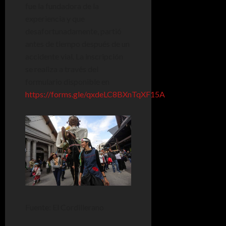
fue la fundadora de la
experiencia y que
desafortunadamente, partió
antes de tiempo después de un
accidente vial. La inscripción
se realiza a través del
formulario disponible en
https://forms.gle/qxdeLC8BXnTqXF15A
Fuente: El Cordillerano