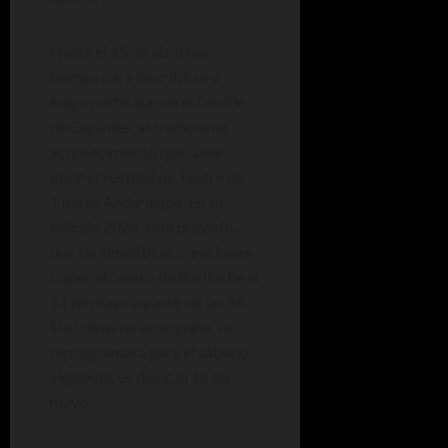
Hasta el 15 de abril hay
tiempo para inscribirse y
luego participar en el Desfile
de Gigantes, el tradicional
acontecimiento que suele
abrir el Festival de Teatro de
Títeres Andariegos. En su
edición 2024, está previsto
que las simpáticas creaciones
copen el centro de Bariloche el
11 de mayo a partir de las 14.
Si el clima no acompaña, se
reprogramará para el sábado
siguiente, es decir, el 18 de
mayo.