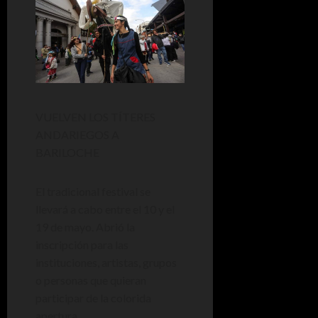
VUELVEN LOS TÍTERES
ANDARIEGOS A
BARILOCHE
El tradicional festival se
llevará a cabo entre el 10 y el
19 de mayo. Abrió la
inscripción para las
instituciones, artistas, grupos
o personas que quieran
participar de la colorida
apertura.