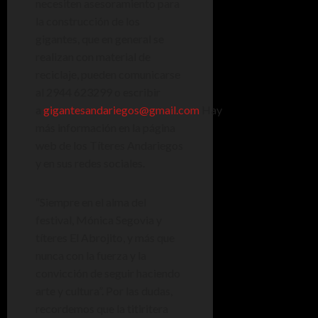
necesiten asesoramiento para
la construcción de los
gigantes, que en general se
realizan con material de
reciclaje, pueden comunicarse
al 2944 623299 o escribir
a
gigantesandariegos@gmail.com
Hay
más información en la página
web de los Títeres Andariegos
y en sus redes sociales.
“Siempre en el alma del
festival, Mónica Segovia y
títeres El Abrojito, y más que
nunca con la fuerza y la
convicción de seguir haciendo
arte y cultura”. Por las dudas,
recordemos que la titiritera