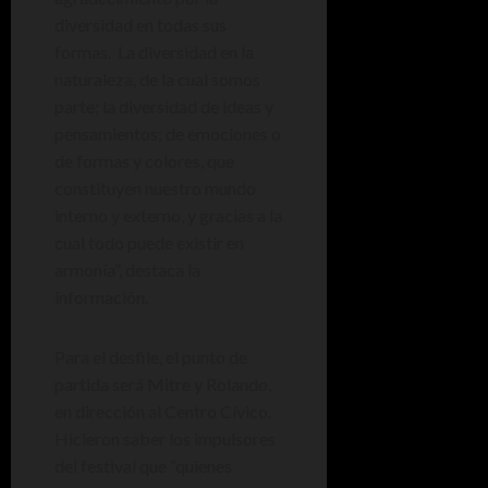
diversidad en todas sus
formas. La diversidad en la
naturaleza, de la cual somos
parte; la diversidad de ideas y
pensamientos; de emociones o
de formas y colores, que
constituyen nuestro mundo
interno y externo, y gracias a la
cual todo puede existir en
armonía”, destaca la
información.
Para el desfile, el punto de
partida será Mitre y Rolando,
en dirección al Centro Cívico.
Hicieron saber los impulsores
del festival que “quienes