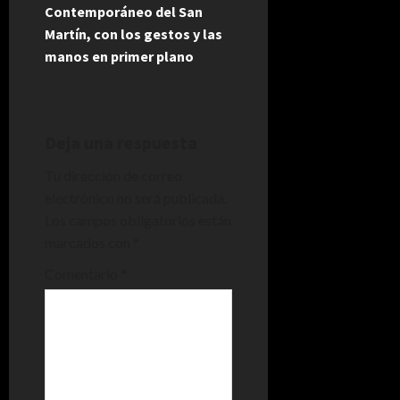
g
Contemporáneo del San
Martín, con los gestos y las
a
manos en primer plano
c
i
Deja una respuesta
ó
Tu dirección de correo
n
electrónico no será publicada.
Los campos obligatorios están
d
marcados con
*
e
Comentario
*
e
n
t