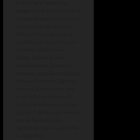
Se trata de la “ceremonia
inaugural más importante de la
Patagonia”, según consideró la
organización del cónclave
titiritero. Como es usual, la
participación es abierta para
“escuelas, instituciones,
clubes, artistas, grupos
independientes, familias y
personas que quieran ser parte
del Gran Desfile de Gigantes”,
remarca la información que
arribó a El Cordillerano. El
festival se extenderá entre el
11 y el 19 del mes que viene no
sólo en Bariloche, sino
también en Dina Huapi y Villa
La Angostura.