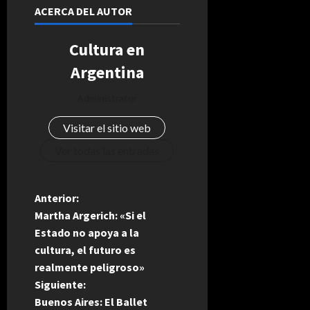
ACERCA DEL AUTOR
Cultura en
Argentina
Administrator
Visitar el sitio web
Ver todas las entradas
N
Anterior:
Martha Argerich: «Si el
a
Estado no apoya a la
cultura, el futuro es
v
realmente peligroso»
e
Siguiente:
Buenos Aires: El Ballet