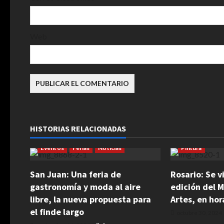
r
a
Web
d
a
s
Arte
Empren
HISTORIAS RELACIONADAS
Cultura
Emprendedores
Ferias
Fotog
Eventos
Ferias
Noticias
Pintura
San Juan: Una feria de
Rosario: Se 
gastronomía y moda al aire
edición del 
libre, la nueva propuesta para
Artes, en hor
el finde largo
octubre 30, 2024