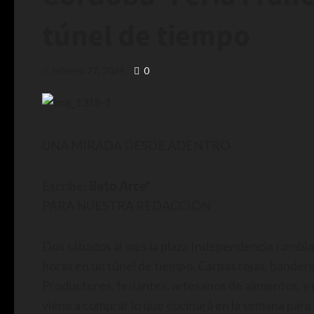
túnel de tiempo
febrero 27, 2024
0
UNA MIRADA DESDE ADENTRO
Escribe:
Beto Arce*
PARA NUESTRA REDACCIÓN
Dos sábados al mes la plaza Independencia cambia 
horas en un túnel de tiempo. Carpas rojas, bander
Productores, feriantes, artesanos de alimentos, y e
viene a comprar lo que cocinará en la semana para l