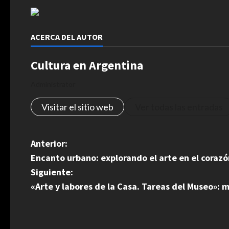
ACERCA DEL AUTOR
Cultura en Argentina
Administrator
Visitar el sitio web
Ver todas las entradas
N
Anterior:
Encanto urbano: explorando el arte en el corazó
a
Siguiente:
v
«Arte y labores de la Casa. Tareas del Museo»:
e