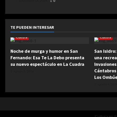
noviembre 14, 2024
0
TE PUEDEN INTERESAR
Cultura
Cultura
Noche de murga y humor en San
San Isidro
Fernando: Esa Te La Debo presenta
una recrea
su nuevo espectáculo en La Cuadra
Invasiones
Cántabros
agosto 5, 2026
Los Ombú
agosto 4, 202
Cultura en A