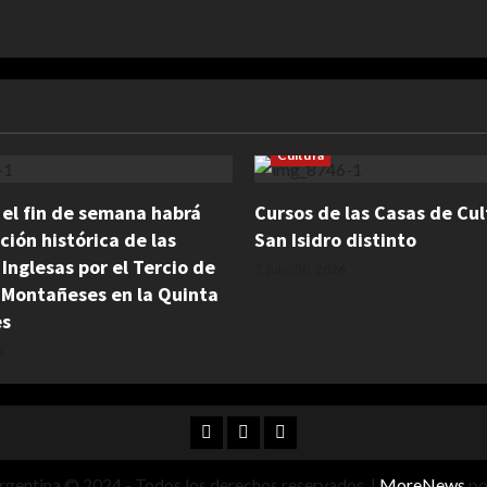
Cultura
: el fin de semana habrá
Cursos de las Casas de Cul
ción histórica de las
San Isidro distinto
 Inglesas por el Tercio de
julio 30, 2026
 Montañeses en la Quinta
es
6
Facebook
Twitter
Instagram
rgentina © 2024 - Todos los derechos reservados.
|
MoreNews
po