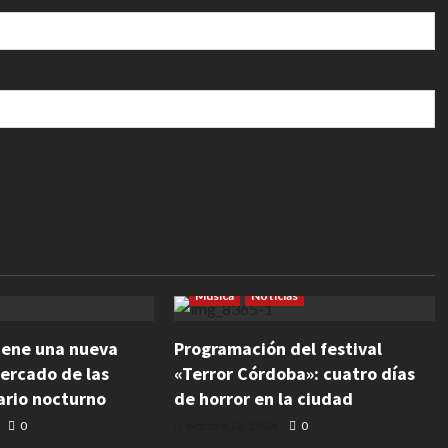
dedores
Escultura
rafía
Noticias
Espectáculos
Eventos
Ferias
Música
Noticias
viene una nueva
Programación del festival
Mercado de las
«Terror Córdoba»: cuatro días
ario nocturno
de horror en la ciudad
0
octubre 26, 2024
0