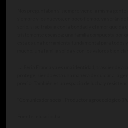
Nos preguntaban si siempre viene la misma gente a 
siempre y los nuevos, en poco tiempo, ya serán de 
serlo, si se trabaja con la bondad y el amor que da
tristemente escasea; una familia compuesta por q
esta es una herramienta fundamental para todos y l
mucho; una familia sólida y con los valores bien cla
La Feria Franca ya es una identidad, trasciende a
protege, siendo esta una manera de cuidar a la gen
precio. También es un espacio de lucha y resistenci
*Comunicador social, Productor agroecológico (P
Fuente: eldiariocba