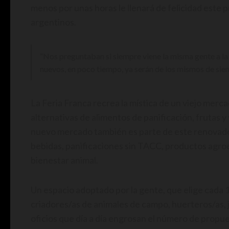
menos por unas horas le llenará de felicidad este
argentinos.
“Nos preguntaban si siempre viene la misma gente a la 
nuevos, en poco tiempo, ya serán de los mismos de sie
La Feria Franca recrea la mística de un viejo merc
alternativas de alimentos de panificación, frutas y
nuevo mercado también es parte de este renovado 
bebidas, panificaciones sin TACC, productos agro
bienestar animal.
Un espacio adoptado por la gente, que elige cada 1
criadores/as de animales de campo, huerteros/as, 
oficios que día a día engrosan el número de propues