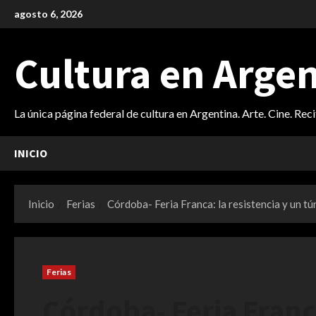
Saltar
agosto 6, 2026
al
contenido
Cultura en Arge
La única página federal de cultura en Argentina. Arte. Cine. Rec
INICIO
Inicio
Ferias
Córdoba- Feria Franca: la resistencia y un tú
Ferias
Córdoba- Feria Franca