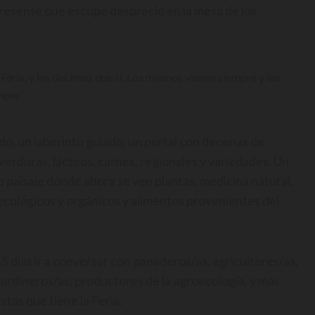
 presente que escupe desprecio en la mesa de los
Feria, y les decimos que sí. Los mismos vienen siempre y los
mpre”.
ado, un laberinto guiado, un portal con decenas de
 verduras, lácteos, carnes, regionales y variedades. Un
paisaje donde ahora se ven plantas, medicina natural,
ecológicos y orgánicos y alimentos provenientes del
5 días ir a conversar con panaderos/as, agricultores/as,
jardineros/as, productores de la agroecología, y más
tas que tiene la Feria.