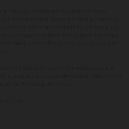
la Feria, y les decimos que sí. Los mismos vienen
los mismos de siempre. Es una gran familia, y como no
 el permiso de colaborar con el plato de comida que hoy
uienes producen y un ala del Estado que entiende que
a fortalece; una familia que se ve poco, pero se cuida
ros.
 cualquier gobierno porque hay una ordenanza que la
te, su espacio y el acceso a alimentos de calidad a buen
a, así nació y así seguirá siendo…
uro Huevo)