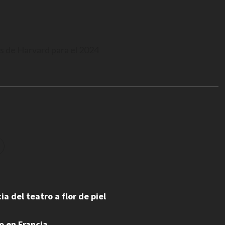
s de Harvard para el 2024
a del teatro a flor de piel
o en Francia