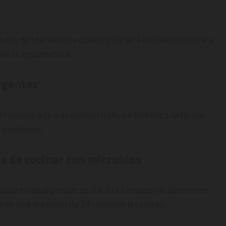
stas de Harvard los cuales guiarán a los inscriptos para
e la arquitectura.
rgentes
e una mirada más administrativa e histórica, la forma
 contextos.
a de cocinar con microbios
urso es ideal porque se darán a conocer las diferentes
nen una duración de 14 semanas las clases.