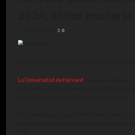
2024: cómo anotarse
febrero 28, 2024
0
Estos cursos permiten adquirir conocimientos con
La Universidad de Harvard
es muy prestigiosa y s
para poder estudiar. Además, cuenta con cursos gr
conocimientos en el comienzo de un nuevo año.
Son variados y se tocan diversos temas tales como la 
extraterrestre, y son dictados a través de la plat
edX.