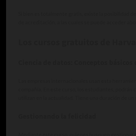
Si bien es totalmente gratis, existe la posibilidad 
de acreditación, a las cuales se puede acceder 
Los cursos gratuitos de Harva
Ciencia de datos: Conceptos básicos 
Las empresas internacionales usan esta herramien
compañía. En este curso, los estudiantes, podrán
utilizan en la actualidad. Tiene una duración de u
Gestionando la felicidad
Mediante este curso, quienes busquen gestionar su