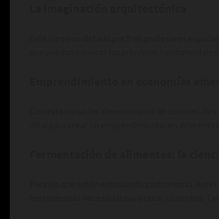
La imaginación arquitectónica
Este curso es dictado por tres profesores especiali
que puedan conocer los principios fundamentales d
Emprendimiento en economías eme
Con este curso los alimentos podrán conocer, desd
ideal para crear un emprendimiento, en diferentes
Fermentación de alimentos: la cienci
Para los que estén estudiando gastronomía, este c
herramientas necesarias para crear alimentos. Tie