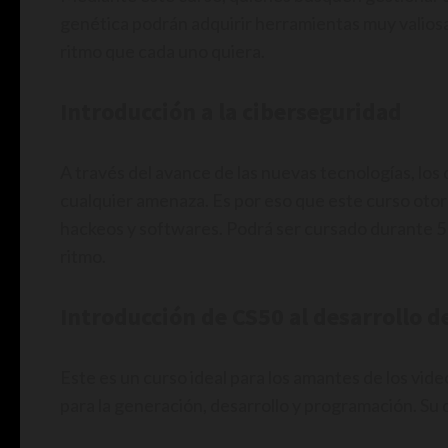
genética podrán adquirir herramientas muy valiosa
ritmo que cada uno quiera.
Introducción a la ciberseguridad
A través del avance de las nuevas tecnologías, los
cualquier amenaza. Es por eso que este curso oto
hackeos y softwares. Podrá ser cursado durante 5
ritmo.
Introducción de CS50 al desarrollo d
Este es un curso ideal para los amantes de los vi
para la generación, desarrollo y programación. Su