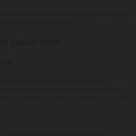
de solicitar apoyo complementario o una constancia oficial
abonando $4000, aproximadamente.
rd para el 2024
de R
ta para poder mejorar el funcionamiento de la
 conocer todos los lenguajes de programación que se
n mes y un estimado de 2 a 4 horas semanales de estudio.
s emociones a través la psicología, la mente y la