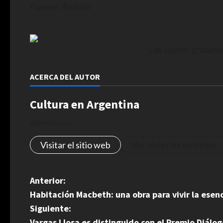
Fuente: Ámbito
Los cursos gratuito
ACERCA DEL AUTOR
Cultura en Argentina
Administrator
Visitar el sitio web
Ver todas las entradas
N
Anterior:
Habitación Macbeth: una obra para vivir la esenci
a
Siguiente:
Vargas Llosa es distinguido con el Premio Diálog