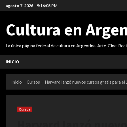
Saltar
agosto 7, 2026
9:16:09 PM
al
contenido
Cultura en Arge
La única página federal de cultura en Argentina. Arte. Cine. Rec
INICIO
Inicio
Cursos
Harvard lanzó nuevos cursos gratis para el
Cursos
Harvard lanzó nuevos