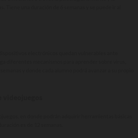
s. Tiene una duración de 6 semanas y se puede ir al
 dispositivos electrónicos quedan vulnerables ante
rga diferentes mecanismos para aprender sobre virus,
 semanas y donde cada alumno podrá avanzar a su propio
e videojuegos
deojuegos, en donde podrán adquirir herramientas básicas
 duración es de 12 semanas.