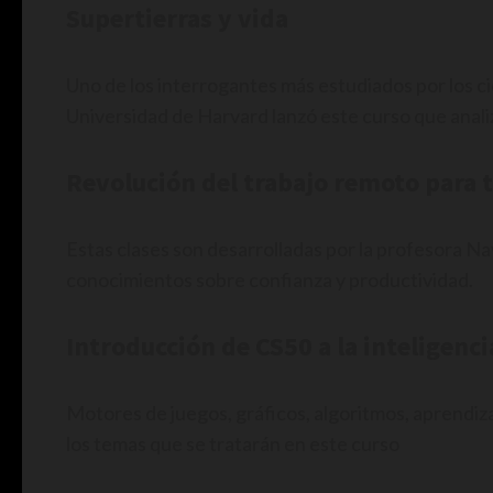
Supertierras y vida
Uno de los interrogantes más estudiados por los cie
Universidad de Harvard lanzó este curso que anali
Revolución del trabajo remoto para 
Estas clases son desarrolladas por la profesora N
conocimientos sobre confianza y productividad.
Introducción de CS50 a la inteligenci
Motores de juegos, gráficos, algoritmos, aprendiz
los temas que se tratarán en este curso