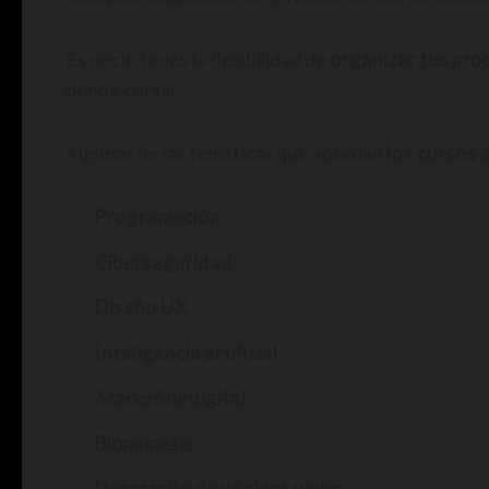
Es decir, tenés la flexibilidad de
organizar tus pro
dónde cursar.
Algunas de las temáticas que abordan
los cursos 
Programación
Ciberseguridad
Diseño UX
Inteligencia artificial
Marketing
digital
Biomímesis
Desarrollo de páginas webs