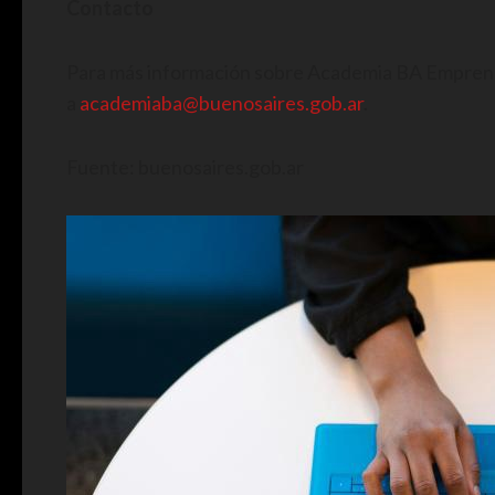
Contacto
Para más información sobre Academia BA Emprende
a
academiaba@buenosaires.gob.ar
.
Fuente: buenosaires.gob.ar