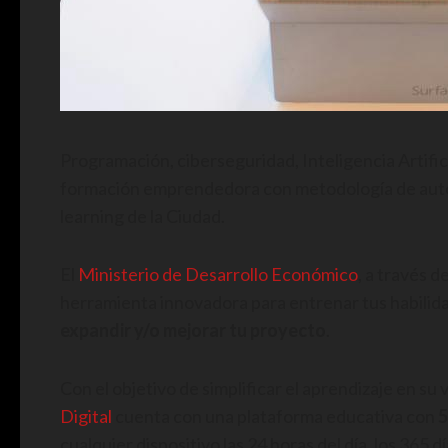
Programación, ciberseguridad, Inteligencia Artifi
formación emprendedora con metodología de autoge
learning de la Ciudad.
El
Ministerio de Desarrollo Económico
, a través d
herramienta innovadora para entrenar tus habil
expandir y/o mejorar tu proyecto
.
Con el objetivo de simplificar el aprendizaje en su
Digital
cuenta con una plataforma educativa con
5
cualquier dispositivo las 24 horas del día, los 365 dí