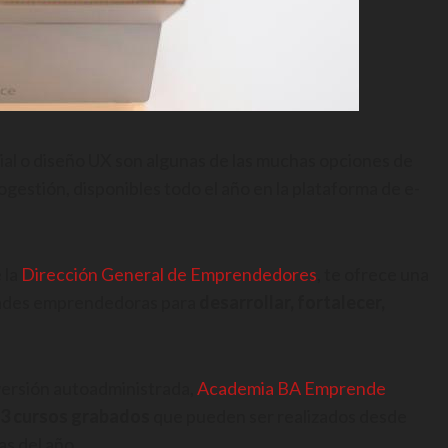
cial o diseño UX son algunas de las muchas opciones de
stión, disponibles todo el año en la plataforma de e-
e la
Dirección General de Emprendedores
, te ofrece una
idades emprendedoras para
desarrollar, fortalecer,
 versión autoadministrada,
Academia BA Emprende
3 cursos grabados
que pueden ser realizados desde
as del año.