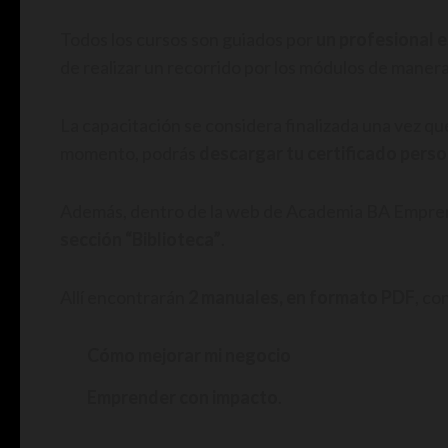
Todos los cursos son guiados por
un profesional e
de realizar un recorrido por los módulos de manera
La capacitación se considera finalizada una vez que
momento, podrás
descargar tu certificado pers
Además, dentro de la web de Academia BA Emprend
sección “Biblioteca”
.
Allí encontrarán
2 manuales, en formato PDF
, c
Cómo mejorar mi negocio
Emprender con impacto
.