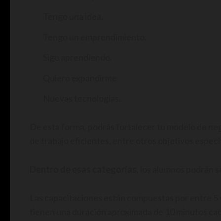
Tengo una idea.
Tengo un emprendimiento.
Sigo aprendiendo.
Quiero expandirme
Nuevas tecnologías.
De esta forma, podrás fortalecer tu modelo de ne
de trabajo eficientes, entre otros objetivos especí
Dentro de esas categorías
, los alumnos podrán se
Las capacitaciones están compuestas por entre 5 y
tienen una duración aproximada de 10 minutos ca