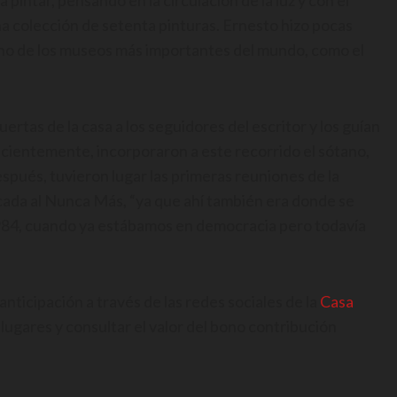
pintar, pensando en la circulación de la luz y con el
una colección de setenta pinturas. Ernesto hizo pocas
guno de los museos más importantes del mundo, como el
ertas de la casa a los seguidores del escritor y los guían
cientemente, incorporaron a este recorrido el sótano,
espués, tuvieron lugar las primeras reuniones de la
ada al Nunca Más, “ya que ahí también era donde se
984, cuando ya estábamos en democracia pero todavía
nticipación a través de las redes sociales de la
Casa
ugares y consultar el valor del bono contribución