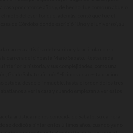
de la casa por catorce años y, de hecho, fue como un abuelo
el nieto del escritor que, además, contó que fue el
 casa de Córdoba donde escribió “Uno y el universo”, su
 carrera artística del escritor y la articula con su
n la carrera del cineasta Mario Sabato. Restaurada
u interior la historia, y sus complejidades, como una
ión, Guido Sabato afirmó: “Hicimos una restauración
 estaba, desde el inmueble, hasta el orden de los tres
 sabatianos a ver la casa y cuando empiezan a ver estos
ceta artística menos conocida de Sabato: su carrera
de se dedicó a pintar en los últimos años, cuando ya no