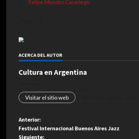
Por
Felipe Mendez Casariego
Página 12
ACERCA DEL AUTOR
Cultura en Argentina
Administrator
Visitar el sitio web
Ver todas las entradas
N
Anterior:
Festival Internacional Buenos Aires Jazz
a
Siguiente: