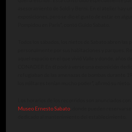
quería escribir. Está construido especialmente para 
asesoramiento de Soldi y Berni. En el atelier hay 
exposiciones, pero se dio el gusto de estar en al
Pompidou en París”, contó Guido Sabato.
Todos los sábados, los nietos de Sabato abren las pu
personalmente por sus habitaciones y parques. Re
aquel espacio en el que vivió Valle y donde, años d
CONADEP. En él podrá verse una exposición dedic
refugiaban de las amenazas de bombas durante 1
los militares tenían mucho poder”, afirmó su nieto.
Los horarios de los recorridos son anunciados con a
Museo Ernesto Sabato
, donde pueden reservarse l
dedicado al mantenimiento del establecimiento.