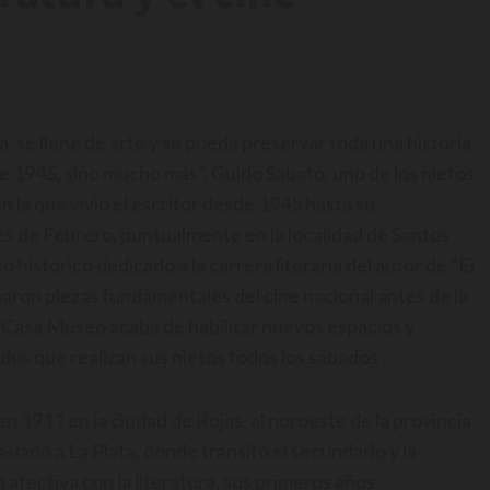
, se llene de arte y se pueda preservar toda una historia
 de 1945, sino mucho más”. Guido Sabato, uno de los nietos
n la que vivió el escritor desde 1945 hasta su
es de Febrero, puntualmente en la localidad de Santos
 histórico dedicado a la carrera literaria del autor de “El
maron piezas fundamentales del cine nacional antes de la
a Casa Museo acaba de habilitar nuevos espacios y
os que realizan sus nietos todos los sábados .
n 1911 en la ciudad de Rojas, al noroeste de la provincia
rasladó a La Plata, donde transitó el secundario y la
 afectiva con la literatura, sus primeros años