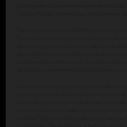
profesionales estuvieron enteramente dedicados a l
Ciencias Físicas y Matemáticas, de las cuales se d
Fue recién con su arribo en 1945 a Santos Lugares
“En esta casa sucedió toda su carrera como escrito
se estaba alejando de la ciencia y, sobre todo, del 
algunos textos con pseudónimo, pero rápidament
exclusivamente a la literatura”, contó Guido Sabat
de su infancia recorriendo las habitaciones y parq
La casa de Santos Lugares a la que se mudó Sabato
importante historia vinculada a la cultura nacional
uno de los principales pioneros del cine silente del 
nacional. En esta casa, Valle no solo vivía, sino que
estrellas. “En la casa se filmaron algunas escenas 
Guido Sabato. “Federico Valle arregló un contrato