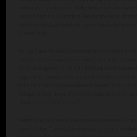
mientras él vivía en ella. Valle vivió en el sótano 
para mi padre que terminó siendo cineasta”, afirmó 
mismo cineasta el que le prestó a Sabato la famosa
primer libro.
Así, La Casa Museo Ernesto Sabato concentra toda la
pasado cinematográfico y su influencia artística e
durante el gobierno de Daniel Scioli, mantiene en s
cápsula del tiempo. Sobre el proceso de restaurac
total de la casa respetando exactamente todo como
mil quinientos libros. Vienen de todo el mundo los
libros quedan fascinados”.
Además, en la Casa Museo puede conocerse una fa
como pintor. “La casa también tiene un atelier don