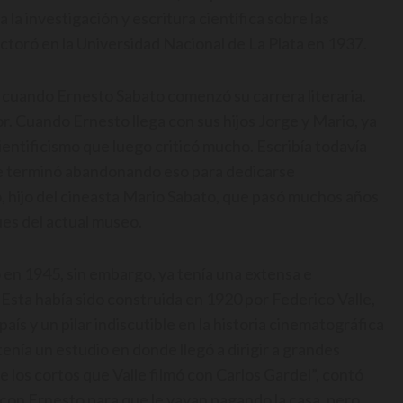
a investigación y escritura científica sobre las
octoró en la Universidad Nacional de La Plata en 1937.
 cuando Ernesto Sabato comenzó su carrera literaria.
r. Cuando Ernesto llega con sus hijos Jorge y Mario, ya
cientificismo que luego criticó mucho. Escribía todavía
e terminó abandonando eso para dedicarse
o, hijo del cineasta Mario Sabato, que pasó muchos años
ues del actual museo.
 en 1945, sin embargo, ya tenía una extensa e
. Esta había sido construida en 1920 por Federico Valle,
país y un pilar indiscutible en la historia cinematográfica
 tenía un estudio en donde llegó a dirigir a grandes
de los cortos que Valle filmó con Carlos Gardel”, contó
 con Ernesto para que le vayan pagando la casa, pero