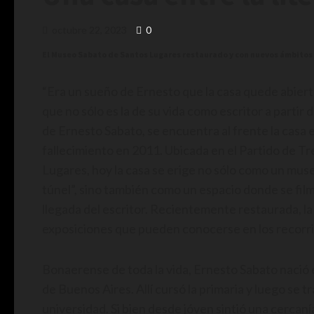
octubre 22, 2023
0
El Museo Sabato de Santos Lugares restaurado y con nuevos ámbitos
“Era un sueño de Ernesto que la casa quede abierta
que no sólo es la de su vida como escritor a partir
de Ernesto Sabato, se encuentra al frente la casa e
fallecimiento en 2011. Ubicada en el Partido de Tr
Lugares, hoy la casa se erige no sólo como un museo
túnel”, sino también como un espacio donde se fil
llegada del escritor. Recientemente restaurada, l
exposiciones que pueden conocerse en los recorrid
Bonaerense de toda la vida, Ernesto Sabato nació e
de Buenos Aires. Allí cursó la primaria y luego se t
universidad. Si bien desde jóven sintió una cercanía