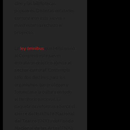
cine y las bibliotecas
populares. Distintas entidades
comenzaron este jueves a
manifestar su rechazo al
proyecto.
La
ley ómnibus
que Milei envió
al Congreso este jueves
entraña un drástico
ajuste al
sector cultural
. Contempla
sólo dos destinos para los
organismos que protegen y
fomentan a la cultura en todo
el territorio nacional. El
paquete de reformas abarca el
cierre del Instituto Nacional
del Teatro
(INT) y del
Fondo
Nacional de las Artes
(FNA);