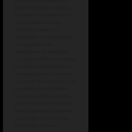
juegos de sorteo e integra la
mitad de los recursos con los
que Conanip distribuye
subsidios y desarrolla
actividades. Las instituciones
sólo tendrían como
«beneficios» los «subsidios
que a tal fin defina el Congreso
Nacional en su presupuesto».
Aunque el proyecto mantiene
los cargos de un presidente, un
secretario y cinco vocales,
sólo el presidente percibiría
una remuneración. Dejaría de
existir la junta representativa,
que recoge requerimientos
provinciales y locales.