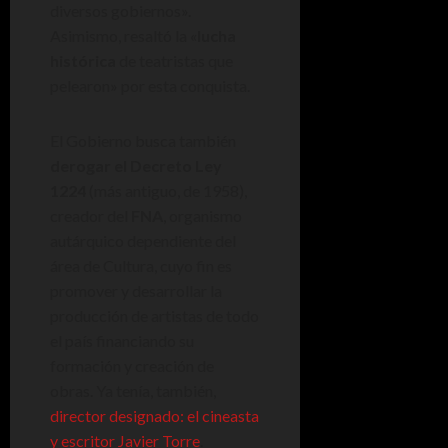
diversos gobiernos».
Asimismo, resaltó la «
lucha
histórica
de teatristas que
pelearon» por esta conquista.
El Gobierno busca también
derogar el Decreto Ley
1224
(más antiguo, de 1958),
creador del
FNA
, organismo
autárquico dependiente del
área de Cultura, cuyo fin es
promover y desarrollar la
producción de artistas de todo
el país financiando su
formación y creación de
obras. Ya tenía, también,
director designado: el cineasta
y escritor Javier Torre
.