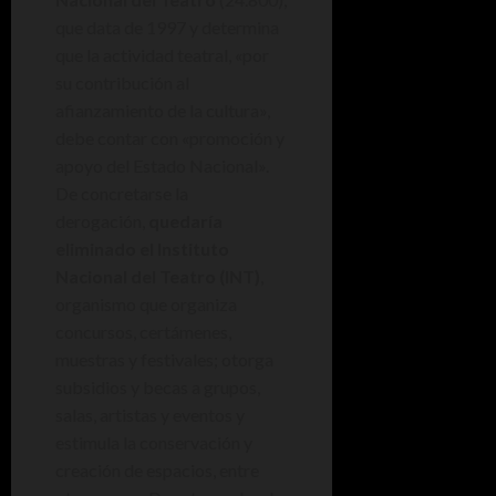
que data de 1997 y determina
que la actividad teatral, «por
su contribución al
afianzamiento de la cultura»,
debe contar con «promoción y
apoyo del Estado Nacional».
De concretarse la
derogación,
quedaría
eliminado el Instituto
Nacional del Teatro (INT)
,
organismo que organiza
concursos, certámenes,
muestras y festivales; otorga
subsidios y becas a grupos,
salas, artistas y eventos y
estimula la conservación y
creación de espacios, entre