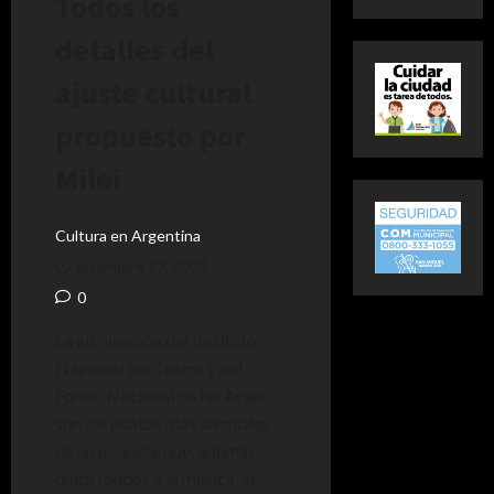
Todos los
detalles del
ajuste cultural
propuesto por
Milei
Cultura en Argentina
diciembre 27, 2023
0
La eliminación del Instituto
Nacional del Teatro y del
Fondo Nacional de las Artes
son los puntos más sensibles
de un paquete que, además,
quita fondos a la música, el