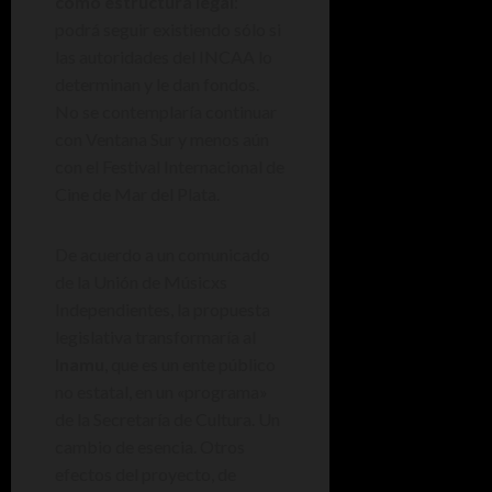
como estructura legal
:
podrá seguir existiendo sólo si
las autoridades del INCAA lo
determinan y le dan fondos.
No se contemplaría continuar
con Ventana Sur y menos aún
con el Festival Internacional de
Cine de Mar del Plata.
De acuerdo a un comunicado
de la Unión de Músicxs
Independientes, la propuesta
legislativa transformaría al
Inamu
, que es un ente público
no estatal, en un «programa»
de la Secretaría de Cultura. Un
cambio de esencia. Otros
efectos del proyecto, de