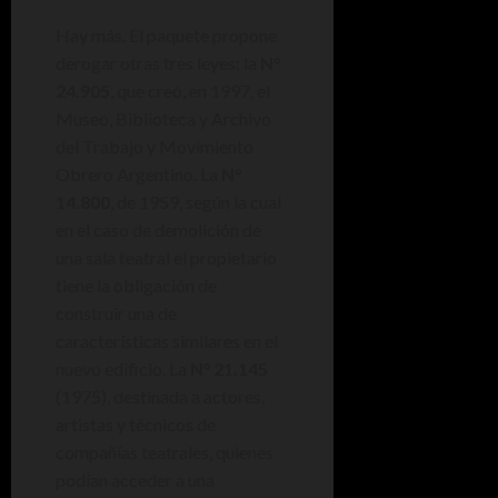
Hay más. El paquete propone
derogar otras tres leyes: la
N°
24.905
, que creó, en 1997, el
Museo, Biblioteca y Archivo
del Trabajo y Movimiento
Obrero Argentino. La
N°
14.800
, de 1959, según la cual
en el caso de demolición de
una sala teatral el propietario
tiene la obligación de
construir una de
características similares en el
nuevo edificio. La
N° 21.145
(1975), destinada a actores,
artistas y técnicos de
compañías teatrales, quienes
podían acceder a una