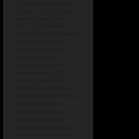
Cámpora en el manejo de los
recursos. Los dichos habían
generado impacto en un
sector más tristemente
acostumbrado a los ataques al
Incaa, muy presentes en la
campaña electoral. Este
jueves, la
Asociación
Argentina del Teatro
Independiente
(ARTEI)
definió a la intención del
Ejecutivo de derogar la ley
como «una afrenta a la cultura
y al trabajo de toda la
comunidad teatral que por
décadas se desarrolló
alrededor de esta política de
Estado que atravesó los más