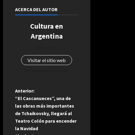
ACERCA DEL AUTOR
Cultura en
Argentina
Administrator
Visitar el sitio web
Ver todas las entradas
N
Anterior:
“El Cascanueces”, una de
a
las obras más importantes
de Tchaikovsky, llegará al
v
Teatro Colón para encender
e
la Navidad