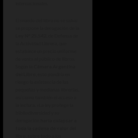
internacionales.
El mundo del libro no se salva:
se propone la derogación de la
Ley N° 25.542
, de Defensa de
la Actividad Librera, que
establece un precio uniforme
de venta al público de libros.
Según la
Cámara Argentina
del Libro
, esto pondría en
riesgo la existencia de las
pequeñas y medianas librerías,
así como también el acceso a
la lectura. «La ley protege la
bibliodiversidad y su
derogación
haría colapsar a
toda la cadena de valor
del
libro, sobre todo a los