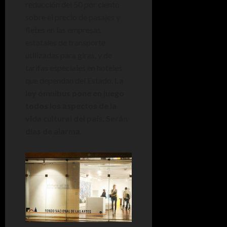
reducción del 50 por ciento
sobre el precio de pasajes y
fletes en las empresas
estatales de transporte
utilizadas para giras, y de
tarifas especiales en hoteles
que dependan del Estado.
La
ley ómnibus pone en juego
todos los aspectos de la
vida cultural del país. Serán
días de alarma.