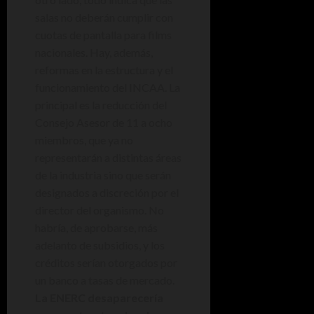
salas no deberán cumplir con
cuotas de pantalla para films
nacionales. Hay, además,
reformas en la estructura y el
funcionamiento del INCAA. La
principal es la reducción del
Consejo Asesor de 11 a ocho
miembros, que ya no
representarán a distintas áreas
de la industria sino que serán
designados a discreción por el
director del organismo. No
habría, de aprobarse, más
adelanto de subsidios, y los
créditos serían otorgados por
un banco a tasas de mercado.
La ENERC desaparecería