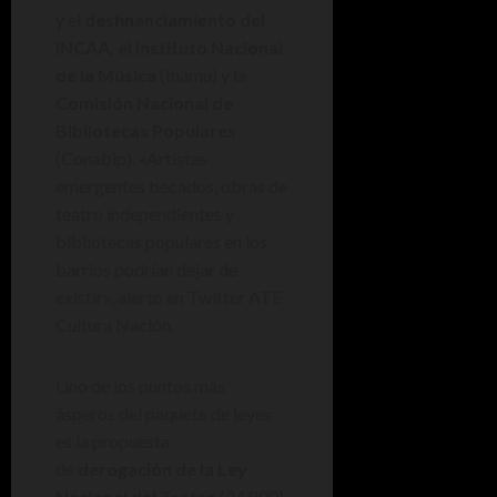
y el
desfinanciamiento del
INCAA, el Instituto Nacional
de la Música
(Inamu) y la
Comisión Nacional de
Bibliotecas Populares
(Conabip). «Artistas
emergentes becados, obras de
teatro independientes y
bibliotecas populares en los
barrios podrían dejar de
existir», alertó en Twitter ATE
Cultura Nación.
Uno de los puntos más
ásperos del paquete de leyes
es la propuesta
de
derogación de la Ley
Nacional del Teatro
(24.800),