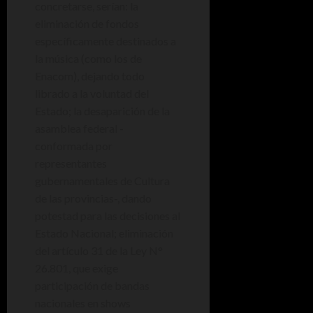
concretarse, serían: la
eliminación de fondos
específicamente destinados a
la música (como los de
Enacom), dejando todo
librado a la voluntad del
Estado; la desaparición de la
asamblea federal -
conformada por
representantes
gubernamentales de Cultura
de las provincias-, dando
potestad para las decisiones al
Estado Nacional; eliminación
del artículo 31 de la Ley N°
26.801, que exige
participación de bandas
nacionales en shows