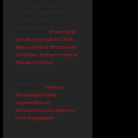
otras cosas. De este modo, el
circuito independiente, tan
prolífico en nuestro país,
quedaría a la deriva. Una
paradoja es que
el secretario
de Cultura, Leonardo Cifelli,
llegó a nombrar director para
el instituto: el director teatral
Mariano Stolkiner.
El sábado, el ideólogo del
megadecreto
Federico
Sturzenegger había
sorprendido con
declaraciones muy agresivas
hacia el organismo
,
denunciando incluso una
articulación espuria con La