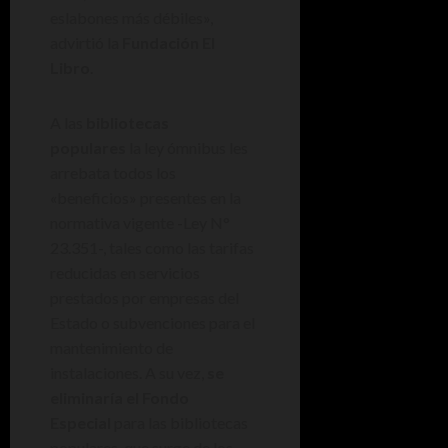
eslabones más débiles»,
advirtió la
Fundación El
Libro
.
A las
bibliotecas
populares
la ley ómnibus les
arrebata todos los
«beneficios» presentes en la
normativa vigente -Ley N°
23.351-, tales como las tarifas
reducidas en servicios
prestados por empresas del
Estado o subvenciones para el
mantenimiento de
instalaciones. A su vez,
se
eliminaría el Fondo
Especial
para las bibliotecas
populares, que surge de los