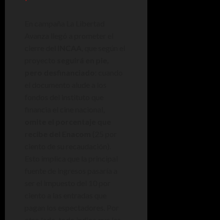
En campaña La Libertad
Avanza llegó a prometer el
cierre del
INCAA
, que según el
proyecto
seguirá en pie,
pero desfinanciado
: cuando
el documento alude a los
fondos del instituto que
financia el cine nacional,
omite el porcentaje que
recibe del Enacom
(25 por
ciento de su recaudación).
Esto implica que la principal
fuente de ingresos pasaría a
ser el impuesto del 10 por
ciento a las entradas que
pagan los espectadores. Por
otro lado, todo indica que las