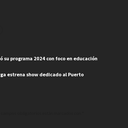
tó su programa 2024 con foco en educación
rga estrena show dedicado al Puerto
 campos obligatorios están marcados con
*