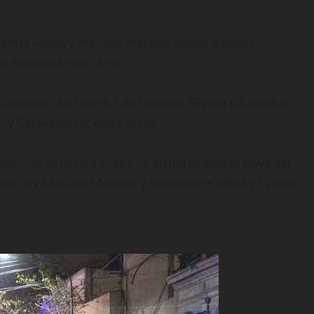
re entre Alsina y Mariano Moreno, donde algunos
ros expondrán sus obras.
s músicos: Juli Ume & Edu Fonseca, Silvana & Leandro,
 y Caravanserai, entre otros.
mercio, se llevará a cabo en distintos puntos clave del
berto y Mariano Moreno, y Alsina entre Mitre y Lavalle.