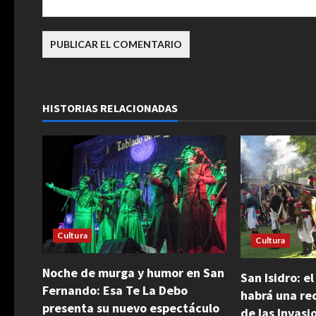
d
a
s
HISTORIAS RELACIONADAS
Cultura
Cultura
Noche de murga y humor en San
San Isidro: e
Fernando: Esa Te La Debo
habrá una rec
presenta su nuevo espectáculo
de las Invasi