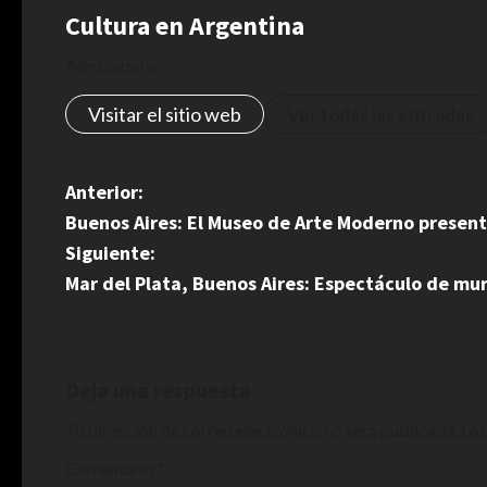
Cultura en Argentina
Administrator
Visitar el sitio web
Ver todas las entradas
N
Anterior:
Buenos Aires: El Museo de Arte Moderno presen
a
Siguiente:
v
Mar del Plata, Buenos Aires: Espectáculo de mu
e
g
Deja una respuesta
a
Tu dirección de correo electrónico no será publicada.
Los
c
Comentario
*