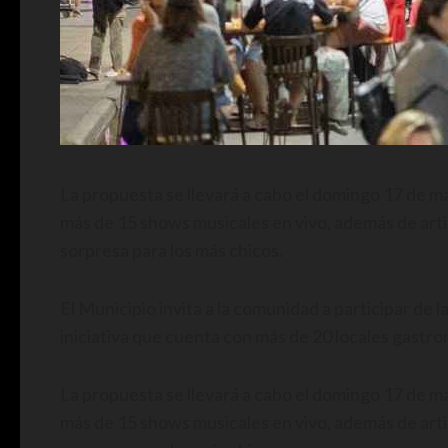
La propuesta se llevará a cabo el domingo 17 de ma
más de 15 shows musicales en vivo, además de art
sorpresa para los más chicos.
El Municipio invita a la comunidad a participar de 
iniciativa que cuenta con más de 20 locales gastro
La propuesta se llevará a cabo el domingo 17 de ma
más de 15 shows musicales en vivo, además de art