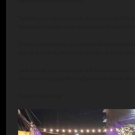
sorpresa para los más chicos.
También, se realizará la Calle de las Artes en Mit
expositores locales estarán pintando en vivo y ot
En esta oportunidad, se presentarán los siguiente
Sote & Juanchi & Mauri, el Ensamble de Rock UNLu
La actividad, organizada por la Subsecretaría de Co
centro de la ciudad: Mitre y San Martín entre Hum
Fuente: Luján Hoy