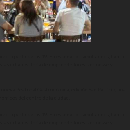
rzo, a partir de las 19. En escenarios simultáneos, habrá
istas urbanos, feria de emprendedores, kermesse y
la nueva Peatonal Gastronómica, edición San Patricio, una
nómicos del centro de la ciudad.
rzo, a partir de las 19. En escenarios simultáneos, habrá
istas urbanos, feria de emprendedores, kermesse y