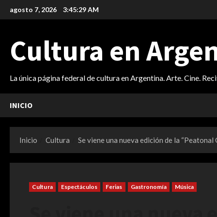
Saltar
agosto 7, 2026
3:45:30 AM
al
contenido
Cultura en Arge
La única página federal de cultura en Argentina. Arte. Cine. Rec
INICIO
Inicio
Cultura
Se viene una nueva edición de la “Peatonal
Cultura
Espectáculos
Ferias
Gastronomía
Música
Se viene una nueva e