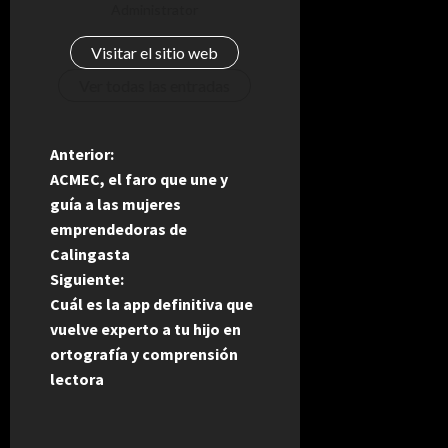
Administrator
Visitar el sitio web
Ver todas las entradas
N
Anterior:
ACMEC, el faro que une y
a
guía a las mujeres
emprendedoras de
v
Calingasta
e
Siguiente:
Cuál es la app definitiva que
g
vuelve experto a tu hijo en
ortografía y comprensión
a
lectora
c