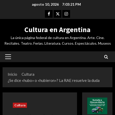
Saltar
agosto 10, 2026
7:03:22 PM
al
Facebook
Twitter
Instagram
contenido
Cultura en Argentina
La única página federal de cultura en Argentina. Arte. Cine.
Recitales. Teatro. Ferias. Literatura. Cursos. Espectáculos. Museos
Menú
principal
Inicio
Cultura
¿Se dice «hubo» o «hubieron»? La RAE resuelve la duda
Cultura