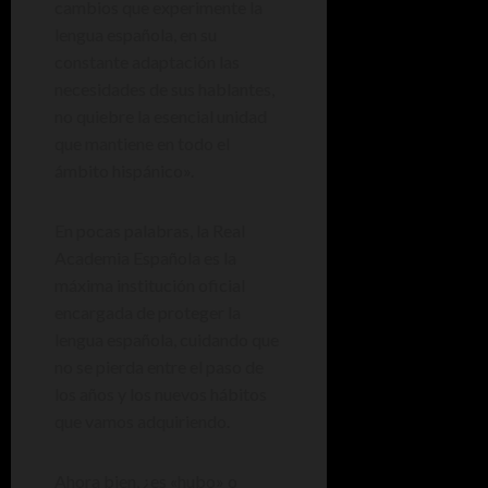
cambios que experimente la
lengua española, en su
constante adaptación las
necesidades de sus hablantes,
no quiebre la esencial unidad
que mantiene en todo el
ámbito hispánico».
En pocas palabras, la Real
Academia Española es la
máxima institución oficial
encargada de proteger la
lengua española, cuidando que
no se pierda entre el paso de
los años y los nuevos hábitos
que vamos adquiriendo.
Ahora bien, ¿es «hubo» o