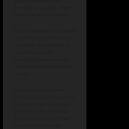
que presenten dudas que
necesitan ser resultas cuanto
antes y sin tanto tecnicismo.
En dicho apartado, es donde se
resolvió la duda y se llega a la
conclusión de que cuando se
usa «haber» en una
construcción impersonal, lo
correcto sería decir o escribir
«hubo».
El término
hubieron
hace
referencia a la tercera persona
del pretérito perfecto simple
en plural, o bien, al pretérito
indicativo de
haber
y la RAE
menciona que se puede