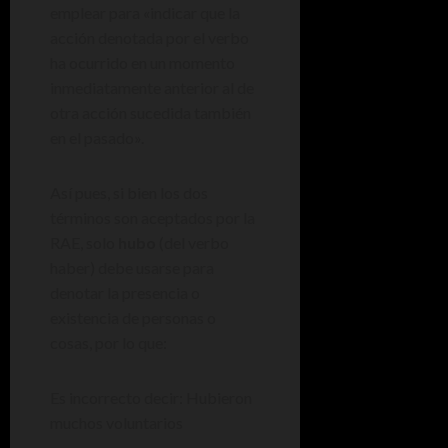
emplear para «indicar que la
acción denotada por el verbo
ha ocurrido en un momento
inmediatamente anterior al de
otra acción sucedida también
en el pasado».
Así pues, si bien los dos
términos son aceptados por la
RAE, solo
hubo
(del verbo
haber) debe usarse para
denotar la presencia o
existencia de personas o
cosas, por lo que:
Es incorrecto decir: Hubieron
muchos voluntarios