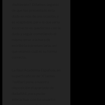
«hubieron»? Estamos seguros
de que has presentado esta
duda en más de una ocasión, y
es aceptable, pero lo que sería
incorrecto es quedarnos con la
duda y seguir cometiendo el
mismo error a la hora de
escribirla o pronunciarla, así
que veamos cuál es su forma
correcta.
La Real Academia Española, en
su perfil oficial de ‘X’ (antes
Twitter) pone a nuestra
disposición el apartado de
dudaRAE, para poder
interactuar con los usuarios