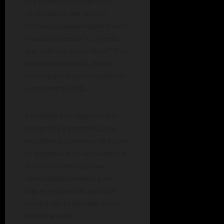
¿Es «hubo» o «hubieron»?
¿Consideras que ambos
términos pueden emplearse de
manera correcta? O ¿Crees
que solo uno es correcto? Si no
sabes la respuesta, ¡No te
preocupes! Aquí te ayudamos
a resolver tu duda.
Las dudas con respecto a la
ortografía y gramática son
mucho más comunes de lo que
te imaginas en la actualidad, y
si bien es cierto que hay
demasiadas maneras para
lograr resolverlas, también
resulta cierto hay muy poco
interés en esto.