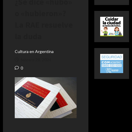
¿Se dice «hubo»
o «hubieron»?
La RAE resuelve
la duda
Cultura en Argentina
febrero 28, 2024
0