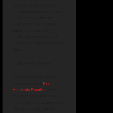
pero vamos paso a paso. En
esta ocasión nos enfocaremos
en «hubo» o «hubieron»,
ambos términos nos hacen
dudar al momento de
escribirlos o decirlos, pero
¡Tranquilo! Solucionaremos tu
duda.
«Hubo» o «hubieron»
Para resolver la duda nos
apoyaremos de la
Real
Academia Española
, mejor
conocida como RAE, esta es
una institución que tiene como
misión «velar por que los