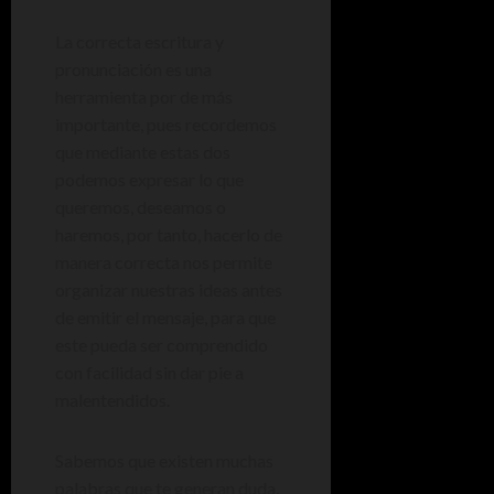
La correcta escritura y
pronunciación es una
herramienta por de más
importante, pues recordemos
que mediante estas dos
podemos expresar lo que
queremos, deseamos o
haremos, por tanto, hacerlo de
manera correcta nos permite
organizar nuestras ideas antes
de emitir el mensaje, para que
este pueda ser comprendido
con facilidad sin dar pie a
malentendidos.
Sabemos que existen muchas
palabras que te generan duda,