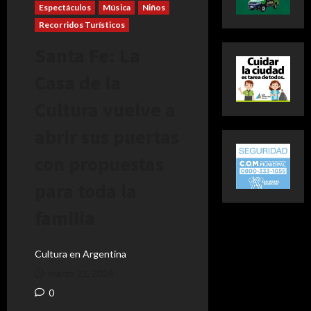
Espectáculos
Música
Niños
Recorridos Turísticos
Santa Fe: La
Casa de la
Cultura vuelve a
abrir sus puertas
con propuestas
para toda la
familia
Cultura en Argentina
marzo 21, 2024
0