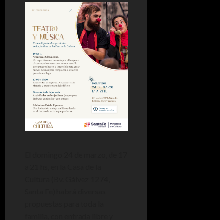
El domingo 24 de marzo, de 17
a 21 hs, en la Casa de la
Cultura (Bv. Gálvez 1274,
Santa Fe) habrá diversas
propuestas para toda la
familia, con entrada libre y