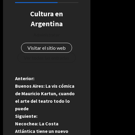
Cultura en
Argentina
Administrator
Visitar el sitio web
Ver todas las entradas
N
Anterior:
Buenos Aires: La vis cómica
a
de Mauricio Kartun, cuando
el arte del teatro todo lo
v
puede
e
Siguiente:
Necochea: La Costa
g
Atlántica tiene un nuevo