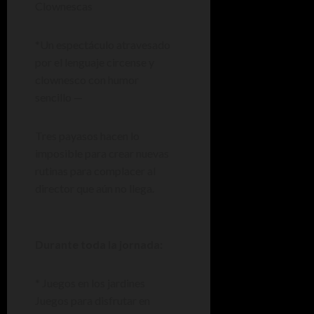
Clownescas
*Un espectáculo atravesado
por el lenguaje circense y
clownesco con humor
sencillo —
Tres payasos hacen lo
imposible para crear nuevas
rutinas para complacer al
director que aún no llega.
Durante toda la jornada:
* Juegos en los jardines
Juegos para disfrutar en