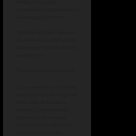
familia y con amigos.
Una reversión construida en La
Casa de juegos clásicos.
* Biblioteca Estela Figueroa
Una invitación a elegir un libro
y leerlo en el rincón de lectura
que prefieras.
*Somos un espacio accesible
La Casa cuenta con recorridos
y asesoramiento en Lengua de
Señas, sillas de traslado y
ascensor; y para personas
ciegas y con disminución
visual el espacio cuenta con
esquemas hápticos de