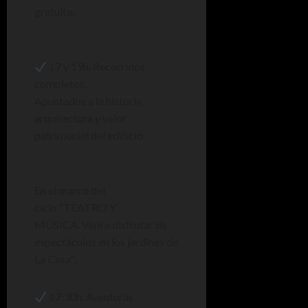
gratuita.
17 y 19h. Recorridos
completos.
Apuntados a la historia,
arquitectura y valor
patrimonial del edificio.
En el marco del
ciclo
“TEATRO Y
MÚSICA. Vení a disfrutar de
espectáculos en los jardines de
La Casa”:
17:30h. Aventuras