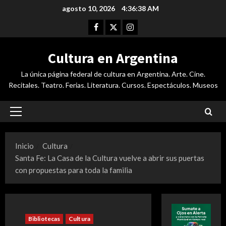
Saltar
agosto 10, 2026
4:36:39 AM
al
Facebook
Twitter
Instagram
contenido
Cultura en Argentina
La única página federal de cultura en Argentina. Arte. Cine.
Recitales. Teatro. Ferias. Literatura. Cursos. Espectáculos. Museos
Menú
principal
Inicio
Cultura
Santa Fe: La Casa de la Cultura vuelve a abrir sus puertas
con propuestas para toda la familia
Bibliotecas
Cultura