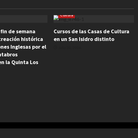
Cultura
l fin de semana
Cursos de las Casas de Cultura
reación histórica
en un San Isidro distinto
ones Inglesas por el
julio 30, 2026
ntabros
n la Quinta Los