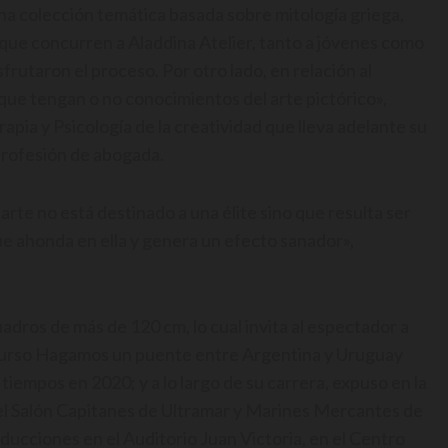
a colección temática basada sobre mitología griega,
 que concurren a Aladdina Atelier, tanto a jóvenes como
rutaron el proceso. Por otro lado, en relación al
que tengan o no conocimientos del arte pictórico»,
apia y Psicología de la creatividad que lleva adelante su
 profesión de abogada.
 arte no está destinado a una élite sino que resulta ser
e ahonda en ella y genera un efecto sanador»,
dros de más de 120 cm, lo cual invita al espectador a
oncurso Hagamos un puente entre Argentina y Uruguay
 tiempos en 2020; y a lo largo de su carrera, expuso en la
el Salón Capitanes de Ultramar y Marines Mercantes de
ducciones en el Auditorio Juan Victoria, en el Centro