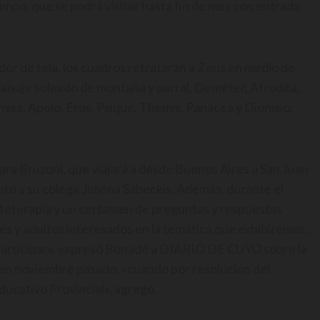
limpo, que se podrá visitar hasta fin de mes con entrada
dor de tela, los cuadros retratarán a Zeus en medio de
 paisaje soleado de montaña y parral, Deméter, Afrodita,
emisa, Apolo, Eros, Psique, Themis, Panacea y Dionisio;
ara Bruzoni, que viajará a desde Buenos Aires a San Juan
unto a su colega Jimena Sabeckis. Además, durante el
arteterapia y un certamen de preguntas y respuestas
ales y adultos interesados en la temática que exhibiremos,
 participar», expresó Bonadé a DIARIO DE CUYO sobre la
s, en noviembre pasado, «cuando por resolución del
ducativo Provincial», agregó.