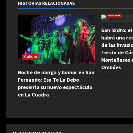
HISTORIAS RELACIONADAS
Cultura
San Isidro: e
habrá una rec
de las Invasi
Tercio de Cá
Cultura
Montañeses e
Ombúes
Noche de murga y humor en San
agosto 4, 2026
Fernando: Esa Te La Debo
presenta su nuevo espectáculo
en La Cuadra
agosto 5, 2026
TE PUEDEN INTERESAR