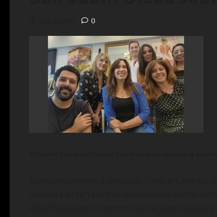
abril 2, 2024
0
El Centro Cultural Estación San Martín inaugurará la muest
El próximo viernes 5, desde las 20 hs, el Centro Cu
renovará su cartelera de exposiciones con las pint
Aladdina que, en el estreno, contará con la música