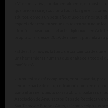
«Mi expectativa, fundamentalmente, es mostrar un
que unió en su ejecución a todas las generaciones
adultos, como a un pequeño grupo de niños que disf
espectador resulta ser una muestra para aquellos 
afirmó la apasionada del arte, diplomada en Arteter
propio taller desde 2019, de manera paralela a su
«El desafío, hoy, es la toma de conciencia de que el
una herramienta humana que enaltece a todo el qu
manifestó.
«La muestra está compuesta, en su mayoría, por cua
sentirse parte de ella», reflexionó quien en el c
ganó el primer puesto con su obra El bailarín de los
Asociación de Arquitectos Cabs de Recoleta y en 
San Telmo de Buenos Aires, así como colgó sus pro