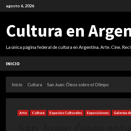
Saltar
agosto 6, 2026
al
contenido
Cultura en Arge
La única página federal de cultura en Argentina. Arte. Cine. Rec
INICIO
Inicio
Cultura
San Juan: Óleos sobre el Olimpo
Arte
Cultura
Espacios Culturales
Exposiciones
Galerías d
San Juan: Óleos sobr