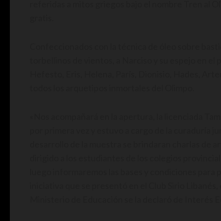
referidas a mitos griegos bajo el nombre Tren al O
gratis.
Confeccionados con la técnica de óleo sobre basti
torbellinos de vientos, a Narciso y su espejo en el
Hefesto, Eris, Helena, París, Dionisio, Hades, Art
todos los arquetipos inmortales del Olimpo.
«Nos acompañará en la apertura, la licenciada Tam
por primera vez y estuvo a cargo de la curaduría j
desarrollo de la muestra se brindaran charlas de 
dirigido a los estudiantes de los colegios provinci
luego informaremos las bases y condiciones para
iniciativa que se presentó en el Club Sirio Libané
Ministerio de Educación se la declaró de Interés E