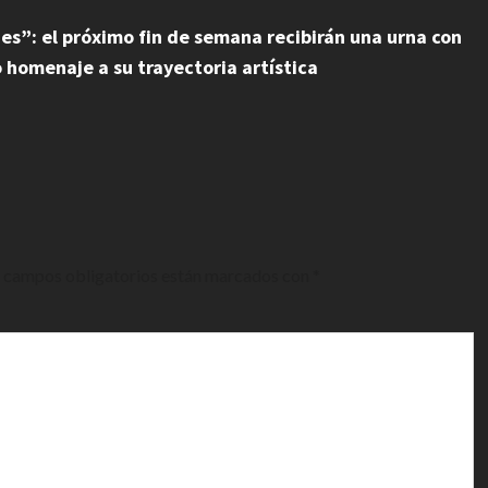
s”: el próximo fin de semana recibirán una urna con
o homenaje a su trayectoria artística
 campos obligatorios están marcados con
*