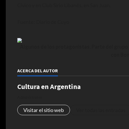
Cívico y en Club Sirio Libanés, en San Juan.
Fuente: Diario de Cuyo
Algunos de los protagonistas. Parte del grupo 
con Bon
ACERCA DEL AUTOR
Cultura en Argentina
Administrator
Visitar el sitio web
Ver todas las entradas