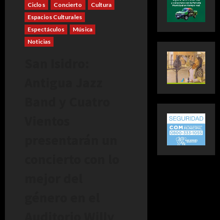
Ciclos
Concierto
Cultura
Espacios Culturales
Espectáculos
Música
Noticias
San Isidro:
Antigua Jazz
Band y Cuatro
Vientos
presentarán un
concierto con lo
mejor del
género en el
Auditorio Willy