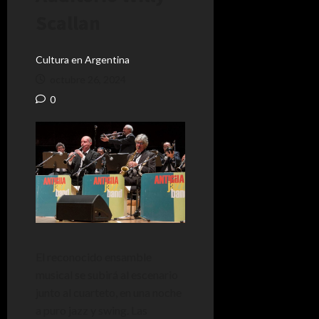
Scallan
Cultura en Argentina
octubre 26, 2024
0
El reconocido ensamble
musical se subirá al escenario
junto al cuarteto, en una noche
a puro jazz y swing. Las