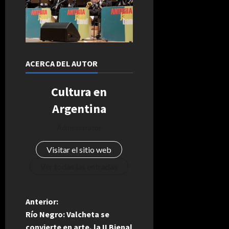
ACERCA DEL AUTOR
Cultura en
Argentina
Administrator
Visitar el sitio web
Ver todas las entradas
N
Anterior:
Río Negro: Valcheta se
a
convierte en arte, la II Bienal