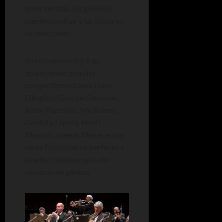
tener sentido, los géneros
pueden confluir y las historias
se reescriben.
En este encuentro irán
apareciendo grandes
compositores como Duke
Ellington, George Gershwin,
Astor Piazzolla, Ma Rainey,
Gardel y Lepera, Henri
Mancini, Joseph Meyer entre
otros formando un perfecto y
amplio caleidoscopio del
sensacional género.