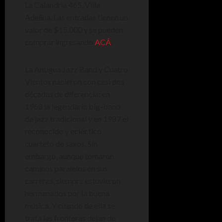
La Calandria 465, Villa
Adelina. Las entradas tienen un
valor de $15.000 y se pueden
comprar ingresando
ACÁ
.
La Antigua Jazz Band y Cuatro
Vientos nacieron con casi dos
décadas de diferencia: en
1968 la legendaria big-band
de jazz tradicional y en 1987 el
reconocido y ecléctico
cuarteto de saxos. Sin
embargo, aunque tomaron
caminos paralelos en sus
carreras, siempre estuvieron
hermanados por la buena
música. Y cuando de ella se
trata las fronteras dejan de