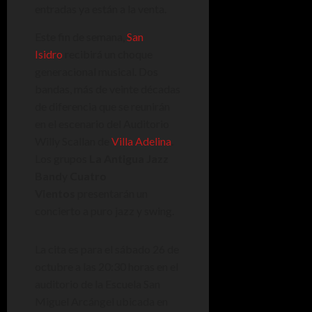
entradas ya están a la venta.
Este fin de semana,
San
Isidro
recibirá un choque
generacional musical. Dos
bandas, más de veinte décadas
de diferencia que se reunirán
en el escenario del Auditorio
Willy Scallan de
Villa Adelina
.
Los grupos
La Antigua Jazz
Band
y
Cuatro
Vientos
presentarán un
concierto a puro jazz y swing.
La cita es para el sábado 26 de
octubre a las 20:30 horas en el
auditorio de la Escuela San
Miguel Arcángel ubicada en