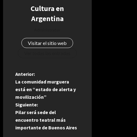
Cultura en
Argentina
Administrator
Visitar el sitio web
Ver todas las entradas
N
Anterior:
La comunidad murguera
a
está en “estado de alerta y
movilización”
v
Siguiente:
e
Pilar será sede del
encuentro teatral más
g
importante de Buenos Aires