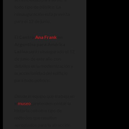
todo tipo de público. La
reinauguración está prevista
para el 12 de junio.
El
Centro
Ana Frank
en
Argentina para América
Latina
será reinaugurado el 12
de junio de este año con
detalles en la modernización y
la accesibilidad del edificio
para todo público.
Desde el equipo que trabaja en
el
museo
, pretenden contar la
historia con otro tipo de
métodos que resulten
apropiados para la atracción