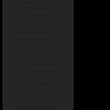
los
Países Bajos
, entre el 9 de
julio y el 5 de agosto de 1944.
Como todo era escaso, la
gente recibió una cierta
cantidad de cupones de
racionamiento que les
permitió comprar alimentos
específicos.
Triángulos de metal usados en
los campos de concentración.
El color era usado para marcar
a diferentes grupos de
prisioneros. Por ejemplo, el
rojo era usado para
prisioneros políticos, el verde
para “criminales”, el negro para
“asociales”. Por lo general,