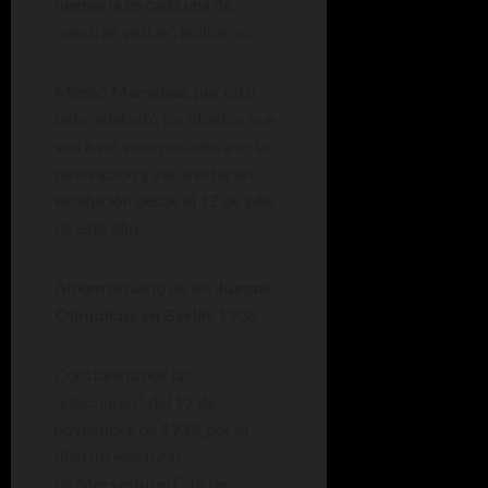
memoria en cada una de
nuestras visitas”, indicaron.
Menno Marselaar, por otro
lado, adelantó los objetos que
van a ser incorporados por la
renovación y van a estar en
exhibición desde el 12 de julio
de este año.
Álbum privado de los
Juegos
Olímpicos en Berlín
, 1936.
Constancia por las
“elecciones” del 12 de
noviembre de 1933, por el
distrito electoral
de
Merseburg
(Este de