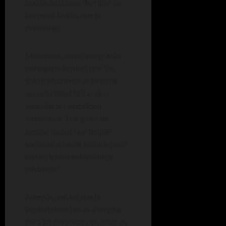
textos, así como derribar las
barreras físicas que se
presentan.
Miremont, como integrante
del equipo explicó que “no
solo trabajamos el tema de
accesibilidad física, sino
también accesibilidad
intelectual. Tratamos de
buscar textos que tengan
varios niveles de lectura, pero
con un léxico entendible y
dinámico”.
Además, señaló que la
accesibilidad se va a ampliar
para las personas con sillas de