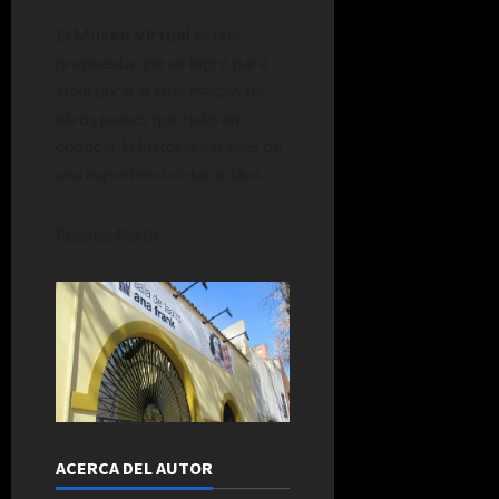
El
Museo Virtual
es una
propuesta que se logró para
incorporar a interesados de
otros países que quieran
conocer la historia a través de
una experiencia interactiva.
Fuente: Perfil
ACERCA DEL AUTOR