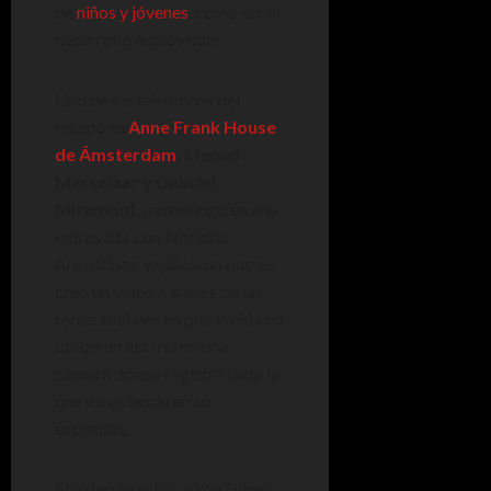
de
niños y jóvenes
, como ser el
desarrollo audiovisual.
Uno de los miembros del
equipo de
Anne Frank House
de Ámsterdam
, Menno
Marselaar y Gabriel
Miremont
, museólogo en una
entrevista con Noticias
Argentinas, explicaron que se
creó un video a través de las
redes sociales en que la niña no
utiliza un libro si no una
cámara dónde registra todo lo
que va viviendo en su
escondite.
El video se subió a YouTube y