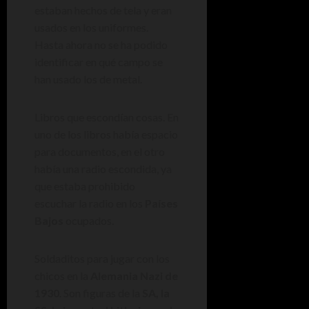
estaban hechos de tela y eran
usados en los uniformes.
Hasta ahora no se ha podido
identificar en qué campo se
han usado los de metal.
Libros que escondían cosas. En
uno de los libros había espacio
para documentos, en el otro
había una radio escondida, ya
que estaba prohibido
escuchar la radio en los
Países
Bajos
ocupados.
Soldaditos para jugar con los
chicos en la
Alemania Nazi de
1930
. Son figuras de la
SA, la