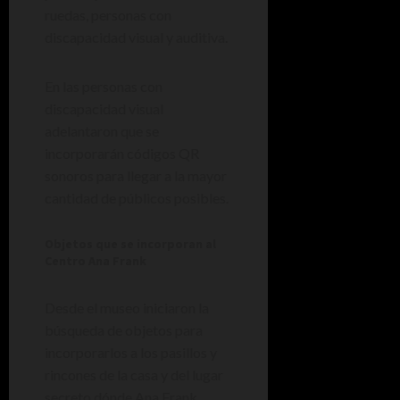
ruedas, personas con
discapacidad visual y auditiva.
En las personas con
discapacidad visual
adelantaron que se
incorporarán códigos QR
sonoros para llegar a la mayor
cantidad de públicos posibles.
Objetos que se incorporan al
Centro Ana Frank
Desde el museo iniciaron la
búsqueda de objetos para
incorporarlos a los pasillos y
rincones de la casa y del lugar
secreto dónde Ana Frank