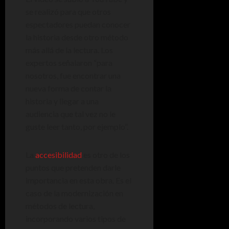
se realizó para que otros
espectadores puedan conocer
la historia desde otro método
más allá de la lectura. Los
expertos señalaron “para
nosotros, fue encontrar una
nueva forma de contar la
historia y llegar a una
audiencia que tal vez no le
guste leer tanto, por ejemplo”.
La
accesibilidad
es otro de los
puntos que pretenden darle
importancia en esta obra. Es el
caso de la modernización en
métodos de lectura,
incorporando varios tipos de