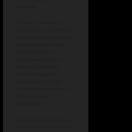
Alemania).
Billetera de ‘Handels- und
Gewerbebank’ con billetes y
notas de bancos de diferentes
denominaciones, de entre
1922 y 1923. Notas
de
Reichsbank (banco
nacional), del Estado
(Württemberg)
, de
la
compañía Nacional
Ferroviaria y de ciudades
(Waiblingen and
Göppingen).
Cupones de racionamiento
para alimentos utilizados en