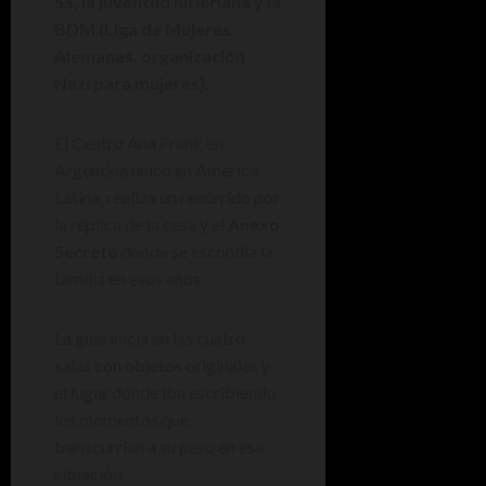
SS, la juventud hitleriana y la
BDM (Liga de Mujeres
Alemanas, organización
Nazi para mujeres).
El Centro Ana Frank en
Argentina único en América
Latina, realiza un recorrido por
la réplica de la casa y el
Anexo
Secreto
dónde se escondía la
familia en esos años.
La guía inicia en las cuatro
salas con objetos originales y
el lugar dónde iba escribiendo
los momentos que
transcurrían a su paso en esa
situación