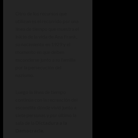
Otro de los recursos que
utilizan es el recorrido por una
línea de tiempo que muestra el
inicio de la vida de Ana Frank,
su nacimiento en 1929 y el
momento en que deben
esconderse junto a su familia
por la persecución del
nazismo.
Luego la línea de tiempo
continúa con la recreación del
escondite dónde vivió junto a
siete personas y por último la
sala de la
Dictadura a la
Democracia.