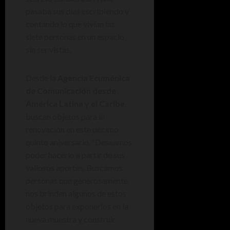
pasaba sus días escribiendo y
contando lo que vivían las
siete personas en un espacio
sin ser vistas.
Desde la
Agencia Ecuménica
de Comunicación desde
América Latina y el Caribe
,
buscan objetos para la
renovación en este décimo
quinto aniversario. “Deseamos
poder hacerlo a partir de sus
valiosos aportes. Buscamos
personas que generosamente
nos brinden algunos de estos
objetos para exponerlos en la
nueva muestra y construir