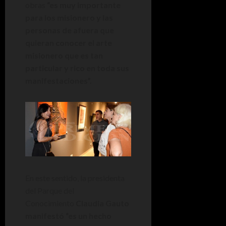
obras
“es muy importante
para los misionero y las
personas de afuera que
quieran conocer el arte
misionero que es tan
particular y rico en toda sus
manifestaciones”.
En este sentido, la presidenta
del Parque del
Conocimiento
Claudia Gauto
manifestó “es un hecho