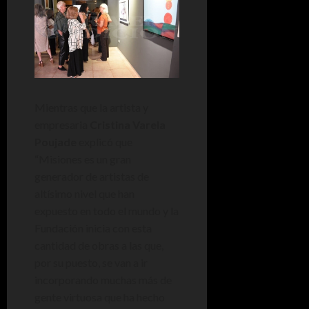
Mientras que la artista y
empresaria
Cristina Varela
Poujade
explicó que
“Misiones es un gran
generador de artistas de
altísimo nivel que han
expuesto en todo el mundo y la
Fundación inicia con esta
cantidad de obras a las que,
por su puesto, se van a ir
incorporando muchas más de
gente virtuosa que ha hecho