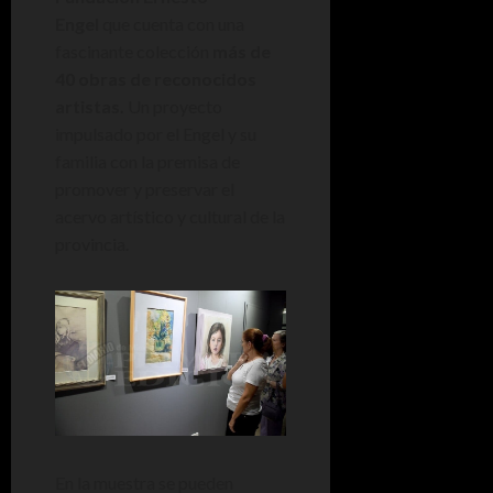
Engel
que cuenta con una
fascinante colección
más de
40 obras de reconocidos
artistas.
Un proyecto
impulsado por el Engel y su
familia con la premisa de
promover y preservar el
acervo artístico y cultural de la
provincia.
En la muestra se pueden