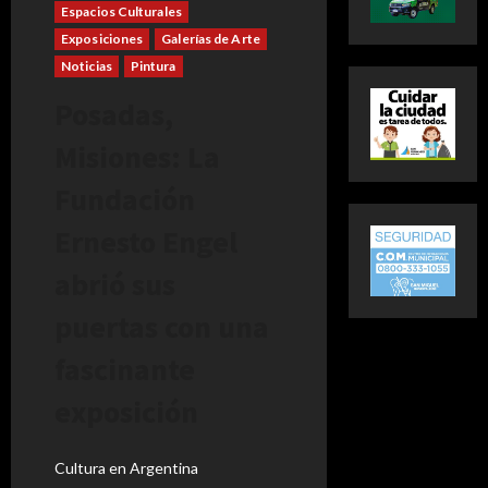
Espacios Culturales
Exposiciones
Galerías de Arte
Noticias
Pintura
Posadas,
Misiones: La
Fundación
Ernesto Engel
abrió sus
puertas con una
fascinante
exposición
Cultura en Argentina