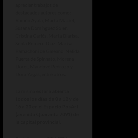
apreciar trabajos de
destacados autores como:
Ramón Ayala, Marta Maciel,
Susana Domínguez Soler,
Cristina Carlés, Marta Blarisa,
Sonia Romero Díaz, Marisa
Ramachoni de Galeano, Nélida
Puerta de Spinnato, Morena
Lloret, Mandové Pedrozo y
Dora Yagas, entre otros.
La misma
estará abierta
todos los días de 8 a 12 y de
16 a 20 en el Espacio PosArt
(avenida Quaranta 7091) de
la capital provincial.