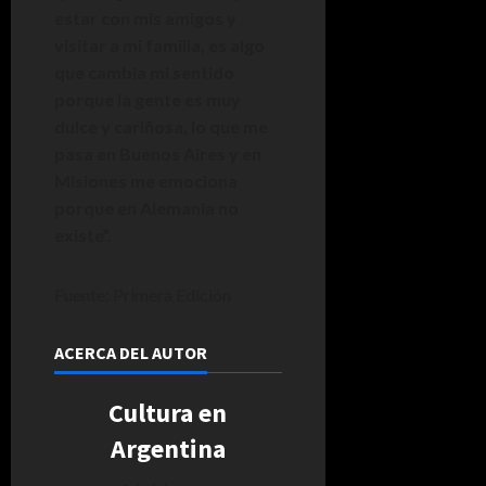
estar con mis amigos y
visitar a mi familia, es algo
que cambia mi sentido
porque la gente es muy
dulce y cariñosa, lo que me
pasa en Buenos Aires y en
Misiones me emociona
porque en Alemania no
existe”.
Fuente: Primera Edición
ACERCA DEL AUTOR
Cultura en
Argentina