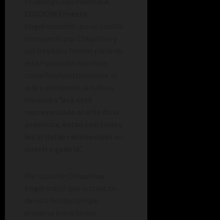
En diálogo con
PRIMERA
EDICIÓN Ernesto
Engel
comentó que su familia
compuesto por Chiquitina y
sus tres hijos forman parte de
esta Fundación que tiene
como finalidad promover el
arte y enriquecer la cultura
misionera
“acá está
representado el arte de la
provincia, estan casi todos
los artistas reconocidos en
nuestra galería”.
Por su parte
Chiquitina
Engel
indicó que la creación
de esta Fundación que
preserva importantes