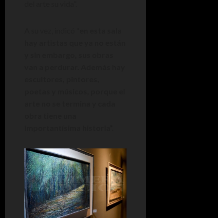
del arte su vida”.
A su vez, indicó “
en esta sala
hay artistas que ya no están
y sin embargo, sus obras
van a perdurar. Además hay
escultores, pintores,
poetas y músicos, porque el
arte no se termina y cada
obra tiene una
importantísima historia”.