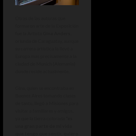
Otras de las autoras que
formaron arte de la Exposición
fue la Artista
Gina Anders
,
oriunda de Caraguatay, aunque
su carrera artistica la llevó a
Europa mas precisamente a la
ciudad de Munich (Alemania)
donde reside actualmente.
Gina, quien se encontraba en
Buenos Aires tomando clases
de tanto, llegó a Misiones para
visitar a familiares y amigos,
ya que la tierra colorada
“es
una gran parte de mi vida
que tengo que sentir, quiero