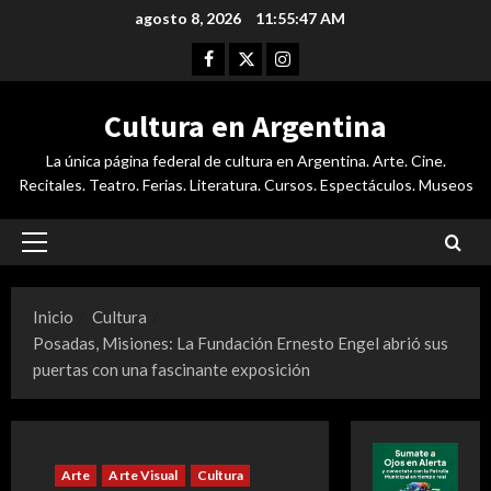
Saltar
agosto 8, 2026
11:55:48 AM
al
Facebook
Twitter
Instagram
contenido
Cultura en Argentina
La única página federal de cultura en Argentina. Arte. Cine.
Recitales. Teatro. Ferias. Literatura. Cursos. Espectáculos. Museos
Menú
principal
Inicio
Cultura
Posadas, Misiones: La Fundación Ernesto Engel abrió sus
puertas con una fascinante exposición
Arte
Arte Visual
Cultura