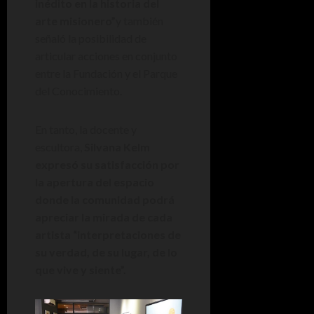
inédito en la historia del
arte misionero”
y también
señaló la posibilidad de
articular acciones en conjunto
entre la Fundación y el Parque
del Conocimiento.
En tanto, la docente y
escultora,
Silvana Kelm
expresó su satisfacción por
la apertura del espacio
donde la comunidad podrá
apreciar la mirada de cada
artista “interpretaciones de
su verdad, de su lugar, de lo
que vive y siente”.