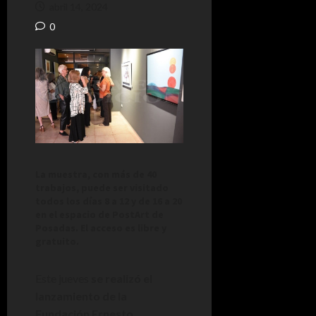
abril 14, 2024
0
La muestra, con más de 40
trabajos, puede ser visitado
todos los días 8 a 12 y de 16 a 20
en el espacio de PostArt de
Posadas. El acceso es libre y
gratuito.
Este jueves
se realizó el
lanzamiento de la
Fundación Ernesto