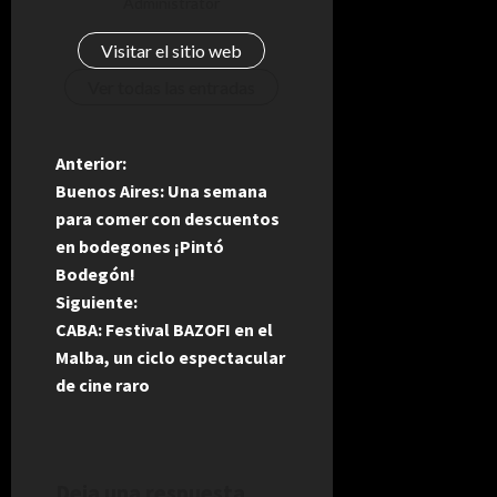
Administrator
Visitar el sitio web
Ver todas las entradas
N
Anterior:
Buenos Aires: Una semana
a
para comer con descuentos
en bodegones ¡Pintó
v
Bodegón!
e
Siguiente:
CABA: Festival BAZOFI en el
g
Malba, un ciclo espectacular
de cine raro
a
c
Deja una respuesta