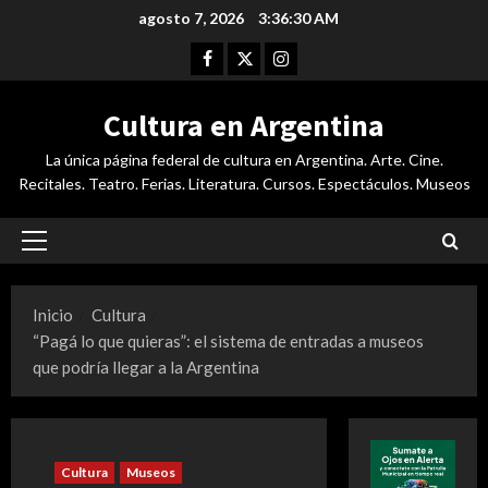
Saltar
agosto 7, 2026
3:36:31 AM
al
Facebook
Twitter
Instagram
contenido
Cultura en Argentina
La única página federal de cultura en Argentina. Arte. Cine.
Recitales. Teatro. Ferias. Literatura. Cursos. Espectáculos. Museos
Menú
principal
Inicio
Cultura
“Pagá lo que quieras”: el sistema de entradas a museos
que podría llegar a la Argentina
Cultura
Museos