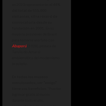
en 2023 representaron
el 44%
del total de 515.000
visitantes, cifra récord de
convocatoria desde su
fundación en 2001.
En su
mayoría provienen de Brasil
para tomarse una foto con
Abaporú
(1928), pintura de
Tarsila do Amaral
emblemática del modernismo
brasileño.
En todos los museos
mencionados, ser “amigo”
tiene sus beneficios
. “Pueden
ingresar gratis al museo
durante todo el año,