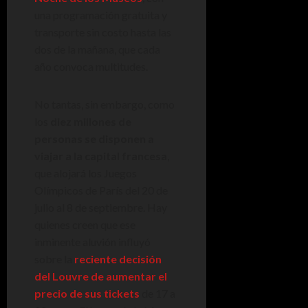
una programación gratuita y
transporte sin costo hasta las
dos de la mañana, que cada
año convoca multitudes.
No tantas, sin embargo, como
los
diez millones de
personas se disponen a
viajar a la capital francesa
,
que alojará los Juegos
Olímpicos de París del 20 de
julio al 8 de septiembre. Hay
quienes creen que ese
inminente aluvión influyó
sobre la
reciente decisión
del Louvre de aumentar el
precio de sus tickets
de 17 a