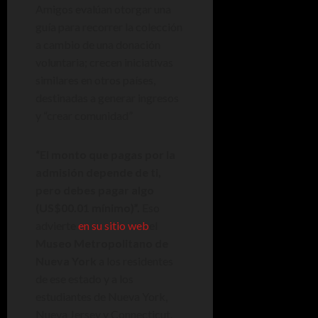
Amigos evalúan otorgar una
guía para recorrer la colección
a cambio de una donación
voluntaria; crecen iniciativas
similares en otros países,
destinadas a generar ingresos
y “crear comunidad”
“El monto que pagas por la
admisión depende de ti,
pero debes pagar algo
(US$00.01 mínimo)”.
Eso
advierte
en su sitio web
el
Museo Metropolitano de
Nueva York
a los residentes
de ese estado y a los
estudiantes de Nueva York,
Nueva Jersey y Connecticut.