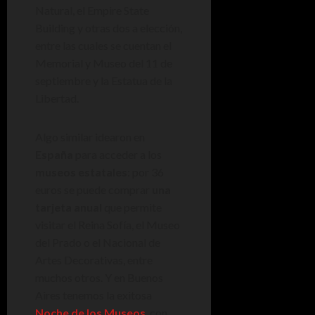
Natural, el Empire State
Building y otras dos a elección,
entre las cuales se cuentan el
Memorial y Museo del 11 de
septiembre y la Estatua de la
Libertad.
Algo similar idearon en
España
para acceder a los
museos estatales
: por 36
euros se puede comprar
una
tarjeta anual
que permite
visitar el Reina Sofía, el Museo
del Prado o el Nacional de
Artes Decorativas, entre
muchos otros. Y en Buenos
Aires tenemos la exitosa
Noche de los Museos
, con