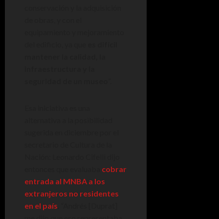
conservación y la adquisición
de obras, y con el
equipamiento y mejoramiento
del edificio, ya que
es difícil
mantener la calidad, la
infraestructura y la
seguridad de un museo
”.
Esa iniciativa es una
alternativa a la posibilidad
sugerida en diciembre por el
secretario de Cultura de la
Nación: Leonardo Cifelli dijo
entonces que evaluaba
cobrar
entrada al MNBA a los
extranjeros no residentes
en el país
. “Andrés [Duprat]
me dijo que eso representaba