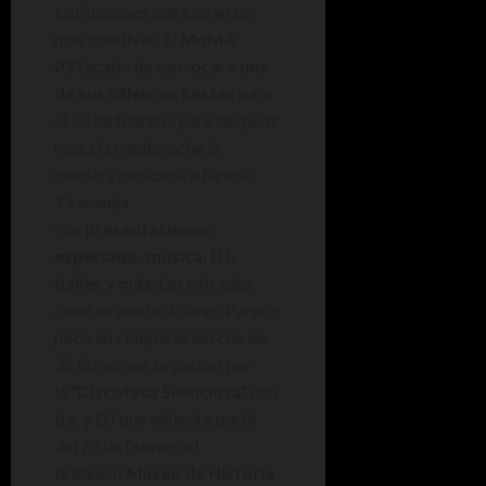
instituciones que logran ser
más creativas. El
MoMA
PS1
acaba de convocar a
una
de sus célebres fiestas
para
el 23 de febrero, para despedir
hasta la medianoche la
muestra dedicada a Rirkrit
Tiravanija
con
presentaciones
especiales, música, DJ,
bailes y más
. Las entradas
cuestan veinte dólares. Parece
poco en comparación con las
35 libras que se pedían por
la
“Discoteca Silenciosa”
con
bar y DJ que alojará a partir
del 23 de febrero el
británico
Museo de Historia