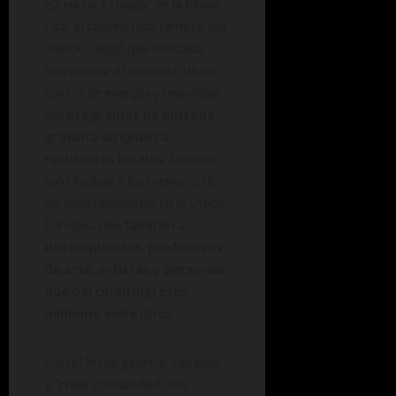
22 euros. El hogar de la Mona
Lisa, el cuadro más famoso del
mundo, alegó que buscaba
compensar el aumento de los
costos de energía y respaldar
sus
programas de entrada
gratuita dirigidos a
residentes locales
. Esto no
solo incluye a los menores de
26 años residentes en la Unión
Europea sino también a
desempleados, profesores
de arte, artistas y personas
que perciban ingresos
mínimos
, entre otros.
Con el fin de generar ingresos
y “crear comunidad”, hay