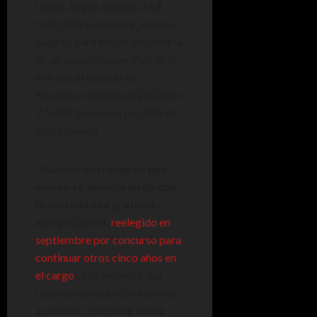
Latina. Según anticipó a LA
NACION su director, Andrés
Duprat, para ello se dispondría
de un espacio específico en la
entrada al edificio de
Recoleta, visitado en 2023 por
775.000 personas (un 35% de
otros países).
“
Muchos extranjeros que
vienen se asombran de que
la entrada sea gratuita
–
agregó Duprat,
reelegido en
septiembre por concurso para
continuar otros cinco años en
el cargo
-. Los ingresos que
resulten de esta actividad van
a permitir contribuir con la