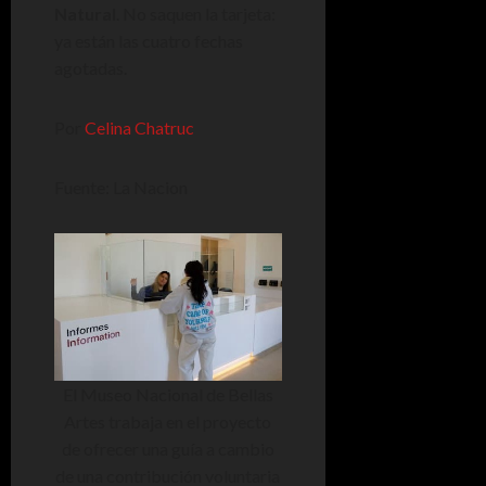
Natural
. No saquen la tarjeta:
ya están las cuatro fechas
agotadas.
Por
Celina Chatruc
Fuente: La Nacion
El Museo Nacional de Bellas
Artes trabaja en el proyecto
de ofrecer una guía a cambio
de una contribución voluntaria