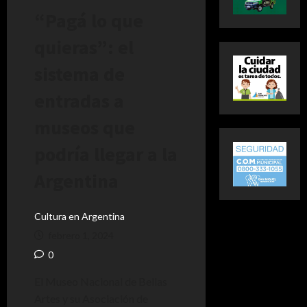
“Pagá lo que
quieras”: el
sistema de
entradas a
museos que
podría llegar a la
Argentina
Cultura en Argentina
febrero 1, 2024
0
El Museo Nacional de Bellas
Artes y su Asociación de