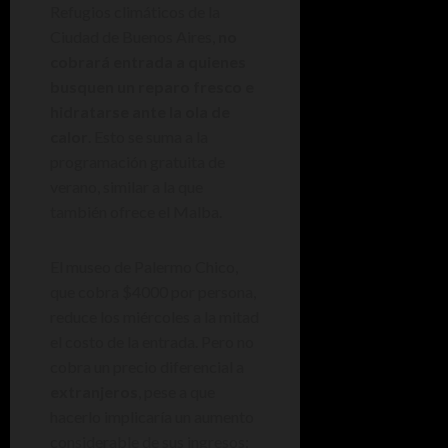
Refugios climáticos de la
Ciudad de Buenos Aires,
no
cobrará entrada a quienes
busquen un reparo fresco e
hidratarse ante la ola de
calor
. Esto se suma a la
programación gratuita de
verano, similar a la que
también ofrece el Malba.
El museo de Palermo Chico,
que cobra $4000 por persona,
reduce los miércoles a la mitad
el costo de la entrada. Pero no
cobra un precio diferencial a
extranjeros
, pese a que
hacerlo implicaría un aumento
considerable de sus ingresos: