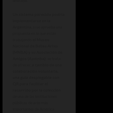
limitada.
Un sistema parecido podría
implementarse en la
Argentina
, si se aprueba una
propuesta en la que están
trabajando
el Museo
Nacional de Bellas Artes
(MNBA) y su Asociación de
Amigos (Aamnba)
: se trata
de ofrecer,
a cambio de una
colaboración voluntaria,
una guía desplegable con
QR para facilitar el
recorrido por la colección
de una de las instituciones
públicas de arte más
importantes de América