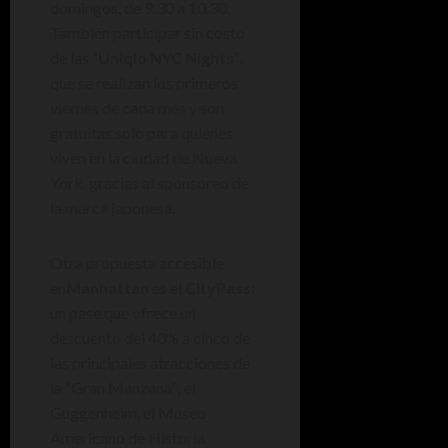
domingos, de 9.30 a 10.30.
También participar sin costo
de las
“Uniqlo NYC Nights”
,
que se realizan los primeros
viernes de cada mes y son
gratuitas solo para quienes
viven en la ciudad de Nueva
York, gracias al sponsoreo de
la marca japonesa.
Otra propuesta accesible
en
Manhattan
es el
CityPass
:
un pase que ofrece un
descuento del 40% a cinco de
las principales atracciones de
la “Gran Manzana”: el
Guggenheim, el Museo
Americano de Historia