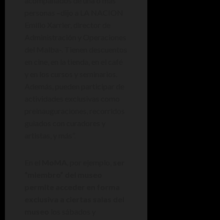
acompañados de una o más
personas –dijo a LA NACION
Emilio Xarrier, director de
Administración y Operaciones
del Malba-. Tienen descuentos
en cine, en la tienda, en el café
y en los cursos y seminarios.
Además, pueden participar de
actividades exclusivas como
preinauguraciones, recorridos
guiados con curadores y
artistas, y más”.
En el
MoMA
, por ejemplo,
ser
“miembro” del museo
permite acceder en forma
exclusiva a ciertas salas del
museo
los sábados y