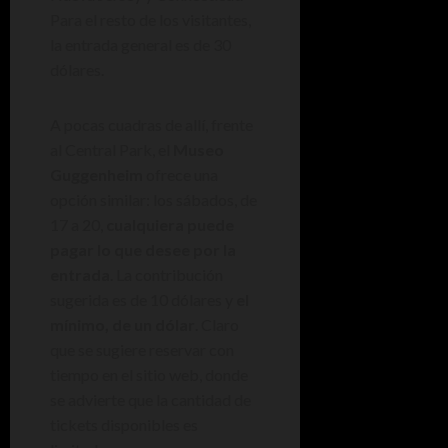
Para el resto de los visitantes,
la entrada general es de 30
dólares.
A pocas cuadras de allí, frente
al Central Park, el
Museo
Guggenheim
ofrece una
opción similar: los sábados, de
17 a 20,
cualquiera puede
pagar lo que desee por la
entrada
. La contribución
sugerida es de 10 dólares y
el
mínimo, de un dólar
. Claro
que se sugiere reservar con
tiempo en el sitio web, donde
se advierte que la cantidad de
tickets disponibles es