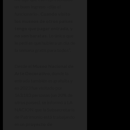
un buen ingreso –dijo el
funcionario-.
Cuando visito
los museos de otros países
tengo que pagar entrada, y
no son baratas.
Lo único que
le pedí es que hubiera un día de
la semana gratis para todos”.
Desde el
Museo Nacional de
Arte Decorativo
, donde la
entrada también es gratuita y
en 2023 fue visitado por
163.183 personas (un 20% de
otros países), se informó a LA
NACION que la Subsecretaría
de Patrimonio está trabajando
en un
proyecto de