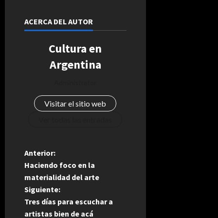
ACERCA DEL AUTOR
Cultura en
Argentina
Administrator
Visitar el sitio web
Ver todas las entradas
N
Anterior:
Haciendo foco en la
a
materialidad del arte
Siguiente:
v
Tres días para escuchar a
artistas bien de acá