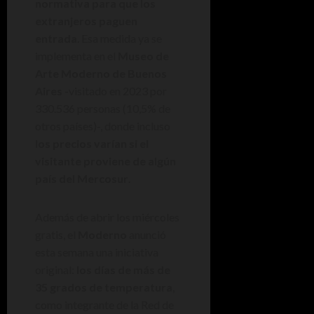
normativa para que los
extranjeros paguen
entrada
. Esa medida ya se
implementa en el
Museo de
Arte Moderno de Buenos
Aires
-visitado en 2023 por
330.536 personas (10,5% de
otros países)-, donde incluso
los precios varían si el
visitante proviene de algún
país del Mercosur
.
Además de abrir los miércoles
gratis, el
Moderno
anunció
esta semana una iniciativa
original:
los días de más de
35 grados de temperatura
,
como integrante de la Red de