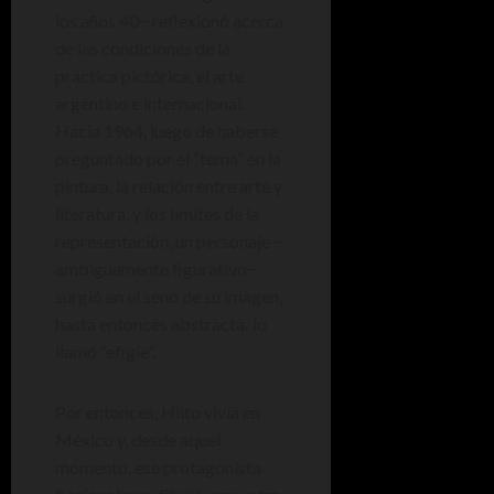
los años 40‒ reflexionó acerca
de las condiciones de la
práctica pictórica, el arte
argentino e internacional.
Hacia 1964, luego de haberse
preguntado por el “tema” en la
pintura, la relación entre arte y
literatura, y los límites de la
representación, un personaje ‒
ambiguamente figurativo‒
surgió en el seno de su imagen,
hasta entonces abstracta: lo
llamó “efigie”.
Por entonces, Hlito vivía en
México y, desde aquel
momento, ese protagonista