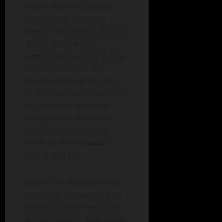
Museo Nacional de Bellas
Artes más de cien obras
creadas en las últimas décadas
de trabajo del artista
argentino, con curaduría de la
especialista María José
Herrera, que giran en torno a
la “efigie”, personaje icónico de
su producción que cobró
protagonismo en pinturas,
dibujos y textos creados
desde los años 60 hasta su
muerte, en 1993.
En artículos, ensayos y notas
personales, Hlito ‒uno de los
fundadores de la vanguardia
del arte concreto argentino en