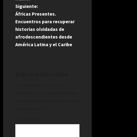
Siguiente:
v
Áfricas Presentes.
e
Encuentros para recuperar
historias olvidadas de
g
afrodescendientes desde
América Latina y el Caribe
a
c
i
Deja una respuesta
Tu dirección de correo
ó
electrónico no será publicada.
n
Los campos obligatorios están
marcados con
*
d
Comentario
*
e