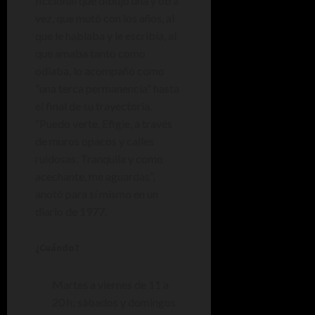
ficcional que dibujó una y otra
vez, que mutó con los años, al
que le hablaba y le escribía, al
que amaba tanto como
odiaba, lo acompañó como
“una terca permanencia” hasta
el final de su trayectoria.
“Puedo verte, Efigie, a través
de muros opacos y calles
ruidosas. Tranquila y como
acechante, me aguardas”,
anotó para sí mismo en un
diario de 1977.
¿Cuándo?
Martes a viernes de 11 a
20 h; sábados y domingos