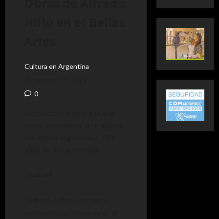
Obras de Alfredo
Hlito en el Bellas
Artes
Cultura en Argentina
octubre 19, 2023
0
Exposición temporaria que
reúne un centenar de trabajos
del artista argentino, a 100
años de su nacimiento.
¿Qué es?
“Alfredo Hlito. Una terca
permanencia” presenta en el