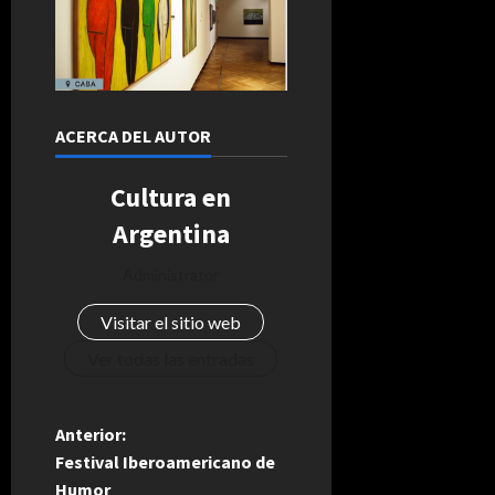
ACERCA DEL AUTOR
Cultura en
Argentina
Administrator
Visitar el sitio web
Ver todas las entradas
N
Anterior:
Festival Iberoamericano de
a
Humor