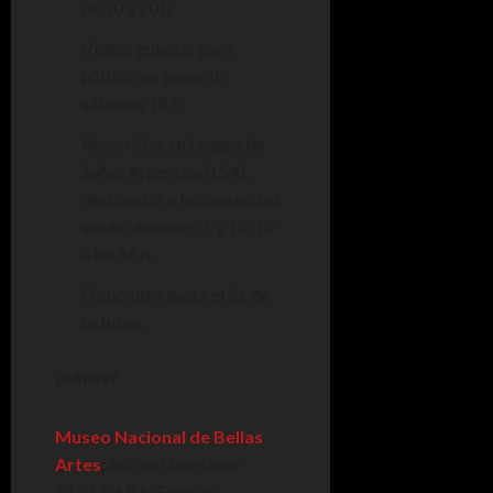
de 10 a 20 h.
Visitas guiadas para
público en general:
sábados 18 h.
Recorridos en Lengua de
Señas Argentina (LSA),
destinados a la comunidad
sorda: domingo 1 y 15/10
a las 18 h.
Disponible hasta el 21 de
octubre.
¿Dónde?
Museo Nacional de Bellas
Artes
;
Av. del Libertador
1473, CABA. Edificio