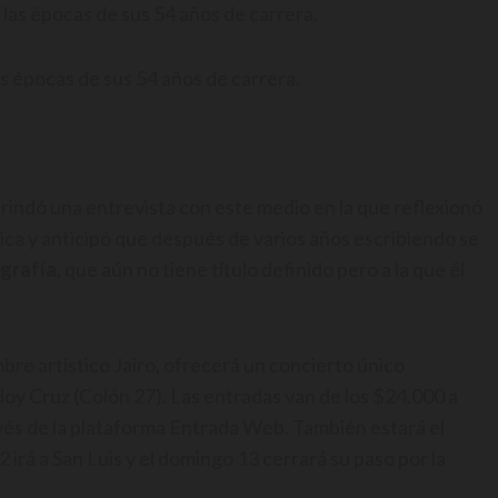
s épocas de sus 54 años de carrera.
 brindó una entrevista con este medio en la que reflexionó
tica y anticipó que después de varios años escribiendo se
ografía
, que aún no tiene título definido pero a la que él
e artístico Jairo, ofrecerá un concierto único
oy Cruz (Colón 27). Las entradas van de los $24.000 a
avés de la plataforma Entrada Web. También estará el
 irá a San Luis y el domingo 13 cerrará su paso por la