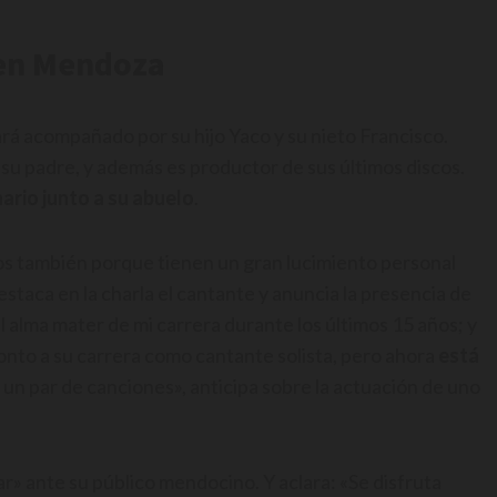
 en Mendoza
gará acompañado por su hijo Yaco y su nieto Francisco.
su padre, y además es productor de sus últimos discos.
ario junto a su abuelo
.
cos también porque tienen un gran lucimiento personal
staca en la charla el cantante y anuncia la presencia de
el alma mater de mi carrera durante los últimos 15 años; y
ronto a su carrera como cantante solista, pero ahora
está
un par de canciones», anticipa sobre la actuación de uno
r» ante su público mendocino. Y aclara: «Se disfruta