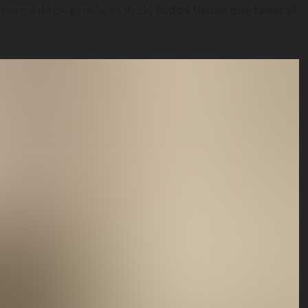
a norma de exigencia, es decir,
todos tienen que tener el