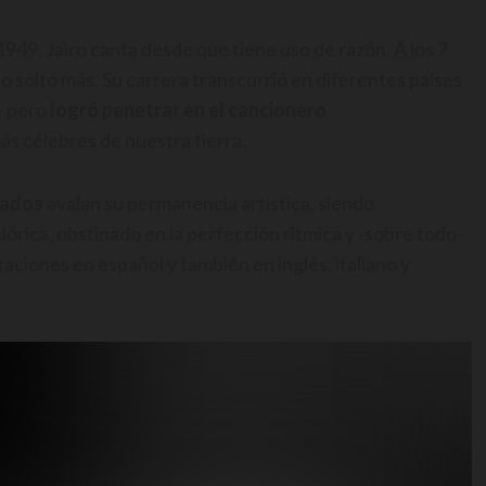
1949, Jairo canta desde que tiene uso de razón. A los 7
o soltó más. Su carrera transcurrió en diferentes países
- pero
logró penetrar en el cancionero
s célebres de nuestra tierra.
tados
avalan su permanencia artística, siendo
órica, obstinado en la perfección rítmica y -sobre todo-
aciones en español y también en inglés, italiano y