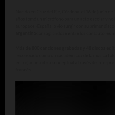
Nacido en Cruz del Eje, Córdoba, el 16 de junio de 
años tomó un micrófono para un acto escolar y no l
europeos -España lo vio surgir con su primer disco
argentino
consagrándose entre los cantautores má
Más de 800 canciones grabadas y 48 discos edi
reconocido como un «académico» de la música folcl
en forjar una obra conceptual a través de interpret
francés.