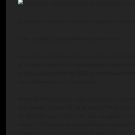
El músico y compositor hará un repaso por todas la
Foto: Gentileza Yassine Meddeb Hamrouni
A propósito de su llegada a la provincia, el músico
acerca del impacto de la pandemia en su vida artís
prepara para
publicar en 2025 su primera autobi
llama «Volvería a vivir como ahora».
Mario Rubén González, mejor conocido por su nombr
este
jueves 10, a las 21, en el Teatro Plaza
de God
los $27.500, según ubicación, y se consiguen a tr
viernes 11 (feriado) en General Alvear, el sábado 12
región de Cuyo en la provincia de San Juan.