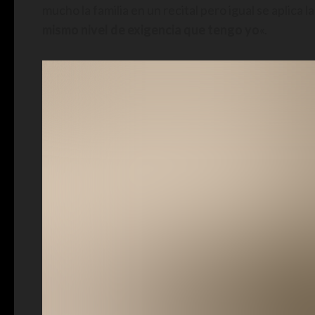
mucho la familia en un recital pero igual se aplica l
mismo nivel de exigencia que tengo yo
«.