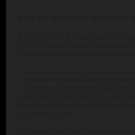
Será un concierto «familiar»
En su etapa en gira por la región cuyana, Jairo lle
Iván «Yaco» González heredó el talento musical de 
En tanto, el joven
Francisco debutará en un escen
«Es una gira muy bonita para todos, para los músi
todos, son todos músicos de una gran jerarquía», de
su hijo
Yaco
en el Teatro Plaza este jueves. «Él es 
también estará su hijo Francisco que va a lanzar p
haciendo sus primeros pasos cantando conmigo
de sus nietos en el show.
De este modo, Jairo ofrecerá un segmento «familia