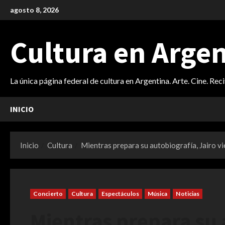
Saltar
agosto 8, 2026
al
contenido
Cultura en Arge
La única página federal de cultura en Argentina. Arte. Cine. Rec
INICIO
Inicio
Cultura
Mientras prepara su autobiografía, Jairo v
Concierto
Cultura
Espectáculos
Música
Noticias
Mientras prepara su 