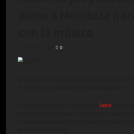
viene a Mendoza para
con la música
octubre 9, 2024
0
El cantautor de fama internacional Jairo se presen
Está por lanzar su
primer libro autobiográfico
El admirado cantante y compositor
Jairo
visitará 
trayectoria
con la música. Y lo hará en compañía de
esta gira nacional, anticipó a
Diario UNO
que ultim
libro autobiográfico
.