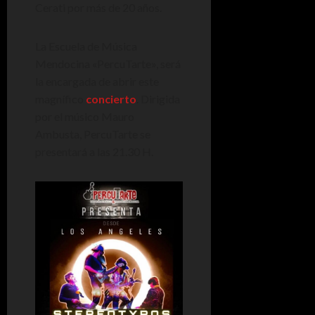
Cerati por más de 20 años.
La Escuela de Música
Mendocina «PercuTarte», será
la encargada de abrir este
magnífico
concierto
. Dirigida
por el músico Mauro
Ambusta, PercuTarte se
presentará a las 21.30 H.