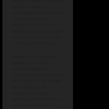
anticipadas tienen un costo de
$4000, mientras que la
entrada general vale $5000. Es
importante saber que, al
adquirir por este medio los
tickets para el show, la página
web cobra un 10 % extra por
el Servicio Venta Internet.
Stereotypos L.A surgió en
octubre de 2022 en la
bulliciosa ciudad de Los
Ángeles, California. Inspirados
por la legendaria banda
Soda
Stereo
, un grupo de
talentosos músicos de
distintas partes del mundo se
unió para homenajear a la