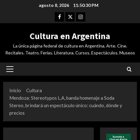
Saltar
agosto 8, 2026
11:50:31 PM
al
Facebook
Twitter
Instagram
contenido
Cultura en Argentina
La única página federal de cultura en Argentina. Arte. Cine.
Recitales. Teatro. Ferias. Literatura. Cursos. Espectáculos. Museos
Menú
principal
Inicio
Cultura
Mendoza: Stereotypos L.A, banda homenaje a Soda
Stereo, brindará un espectáculo único: cuándo, dónde y
precios