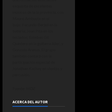
exquisita de excelentes
músicos de la la provincia, con
Mauro Ambusta en el
bajo; Facundo Berjeli en la
batería; Joan Pita en los
teclados; Esteban Gil
Quintero en la guitarra líder; y
Gonzalo Arenas. El grupo
también contará con la
participación especial de
Jonathan Kachay en vientos y
percusión.
Fuente: MDZ
ACERCA DEL AUTOR