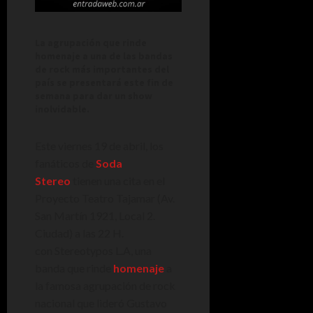
La agrupación que rinde
homenaje a una de las bandas
de rock más importantes del
país se presentará este fin de
semana para dar un show
inolvidable.
Este viernes 19 de abril, los
fanáticos de
Soda
Stereo
tienen una cita en el
Proyecto Teatro Tajamar (Av.
San Martín 1921, Local 2.
Ciudad) a las 22 H.
con Stereotypos L.A, una
banda que rinde
homenaje
a
la famosa agrupación de rock
nacional que lideró Gustavo