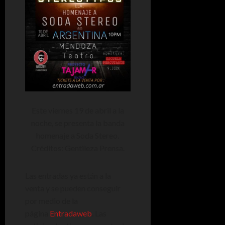
Este viernes 19 de abril a la
noche, se presenta la banda
homenaje a Soda Stereo.
Créditos: Gentileza Prensa.
Las entradas ya están a la
venta y se pueden conseguir
por medio de la
página
Entradaweb
. Las