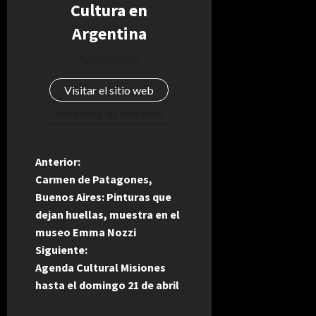
Cultura en
Argentina
Administrator
Visitar el sitio web
Ver todas las entradas
N
Anterior:
Carmen de Patagones,
a
Buenos Aires: Pinturas que
dejan huellas, muestra en el
v
museo Emma Nozzi
e
Siguiente:
Agenda Cultural Misiones
g
hasta el domingo 21 de abril
a