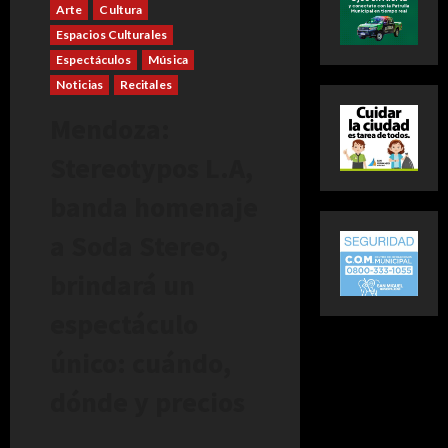
Arte
Cultura
Espacios Culturales
Espectáculos
Música
Noticias
Recitales
Mendoza:
Stereotypos L.A,
banda homenaje
a Soda Stereo,
brindará un
espectáculo
único: cuándo,
dónde y precios