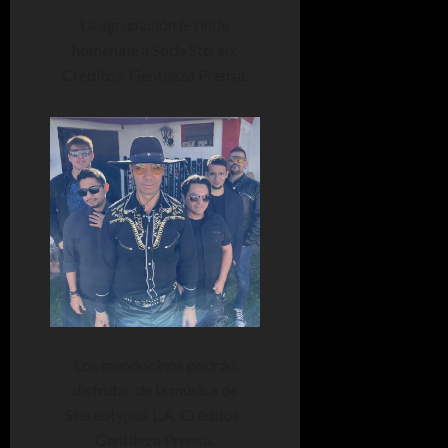
La agrupación le rinde
homenaje a Soda Stereo.
Créditos: Gentileza Prensa.
Los mendocinos podrán
disfrutar de la música de
Stereotypos L.A. Créditos:
Gentileza Prensa.