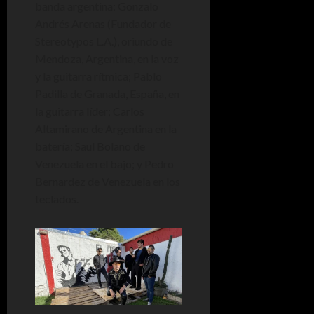
banda argentina: Gonzalo
Andrés Arenas (Fundador de
Stereotypos L.A.), oriundo de
Mendoza, Argentina, en la voz
y la guitarra rítmica; Pablo
Padilla de Granada, España, en
la guitarra líder; Carlos
Altamirano de Argentina en la
batería; Saul Bolano de
Venezuela en el bajo; y Pedro
Bernardez de Venezuela en los
teclados.