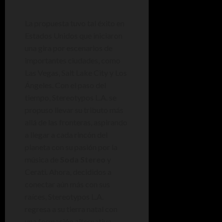
La propuesta tuvo tal éxito en
Estados Unidos que iniciaron
una gira por escenarios de
importantes ciudades, como
Las Vegas, Salt Lake City y Los
Ángeles. Con el paso del
tiempo, Stereotypos L.A. se
propuso llevar su tributo más
allá de las fronteras, aspirando
a llegar a cada rincón del
planeta con su pasión por la
música de
Soda Stereo
y
Cerati. Ahora, decididos a
conectar aún más con sus
raíces, Stereotypos L.A.
regresa a su tierra natal con
una formación alternativa