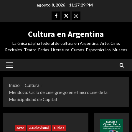
Saltar
agosto 8, 2026
11:27:29 PM
al
Facebook
Twitter
Instagram
contenido
Cultura en Argentina
La única página federal de cultura en Argentina. Arte. Cine.
Recitales. Teatro. Ferias. Literatura. Cursos. Espectáculos. Museos
Menú
principal
Inicio
Cultura
Mendoza: Ciclo de cine griego en el microcine de la
Municipalidad de Capital
Arte
Audiovisual
Ciclos