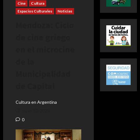
Cine
Cultura
Espacios Culturales
Noticias
Mendoza: Ciclo
de cine griego
en el microcine
de la
Municipalidad
de Capital
Cultura en Argentina
mayo 10, 2024
0