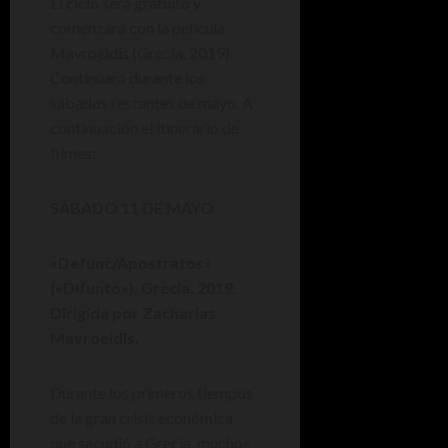
El ciclo será gratuito y
comenzará con la película
Mavroeidis (Grecia, 2019).
Continuará durante los
sábados restantes de mayo. A
continuación el itinerario de
filmes:
SÁBADO 11 DE MAYO
«Defunc/Apostratos»
(«Difunto»). Grecia, 2019.
Dirigida por Zacharias
Mavroeidis.
Durante los primeros tiempos
de la gran crisis económica
que sacudió a Grecia, muchos