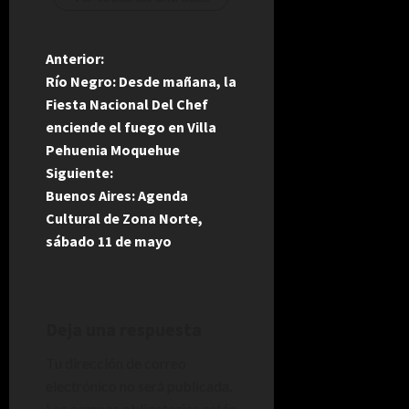
N
Anterior:
Río Negro: Desde mañana, la
a
Fiesta Nacional Del Chef
enciende el fuego en Villa
v
Pehuenia Moquehue
e
Siguiente:
Buenos Aires: Agenda
g
Cultural de Zona Norte,
sábado 11 de mayo
a
c
i
Deja una respuesta
Tu dirección de correo
ó
electrónico no será publicada.
Los campos obligatorios están