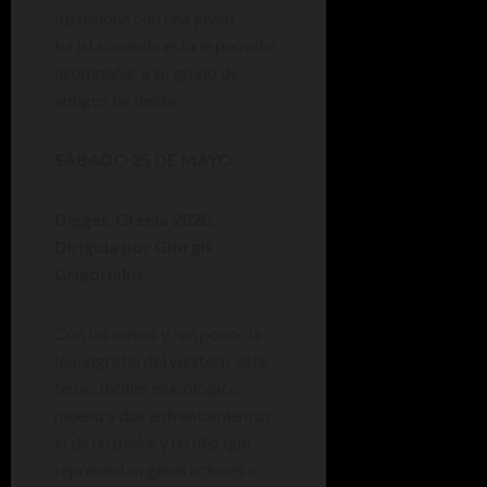
obsesiona con una joven
turista cuando esta le permite
acompañar a su grupo de
amigos de fiesta.
SÁBADO 25 DE MAYO
Digger. Grecia 2020.
Dirigida por Giorgis
Grigoriakis.
Con las armas y -un poco- la
iconografía del western, este
tenso thriller psicológico
muestra dos enfrentamientos:
el de un padre y un hijo que
representan generaciones e