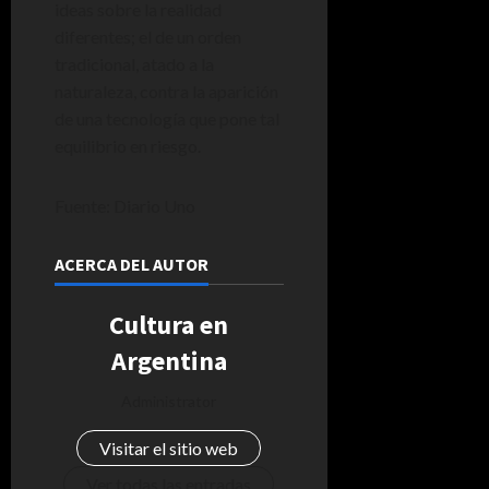
ideas sobre la realidad
diferentes; el de un orden
tradicional, atado a la
naturaleza, contra la aparición
de una tecnología que pone tal
equilibrio en riesgo.
Fuente: Diario Uno
ACERCA DEL AUTOR
Cultura en
Argentina
Administrator
Visitar el sitio web
Ver todas las entradas