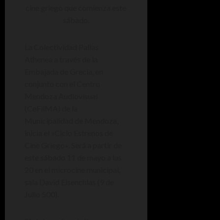
cine griego que comienza este
sábado.
La Colectividad Pallas
Athenea a través de la
Embajada de Grecia, en
conjunto con el Centro
Mendoza Audiovisual
(CeFilMA) de la
Municipalidad de Mendoza,
inicia el «Ciclo Estrenos de
Cine Griego». Será a partir de
este sábado 11 de mayo a las
20 en el microcine municipal,
sala David Eisenchlas (9 de
Julio 500).