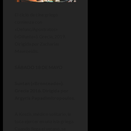
El ciclo de cine griego
comienza con
«Defunc/Apostratos»
(«Difunto»). Grecia, 2019.
Dirigida por Zacharias
Mavroeidis.
SÁBADO 18 DE MAYO
Suntan («Bronceado»).
Grecia 2016. Dirigida por
Argyris Papadimitropoulos.
A Kostis, médico solitario, le
toca ejercer en una isla griega.
Cuando llega el verano, se