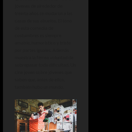
jóvenes de alrededor de
treinta años se mudaron a las
casas de sus abuelos. El tono
de esta comedia de
costumbres es siempre
amable, humorístico y triste
por partes iguales. Además
muestra la férrea voluntad de
sobrepasar toda dificultad. Un
cine joven sobre jóvenes que
saben que, antes de ellos,
también hubo un mundo.