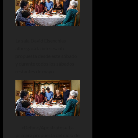
La sala David Eisenchlas
albergará la interesante
propuesta desde este sábado
y durante todos los sábados
restantes de mayo
«Defunc/Apostratos». La
primera propuesta del ciclo de