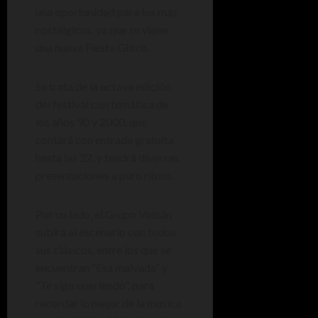
una oportunidad para los más
nostálgicos, ya que se viene
una nueva Fiesta Glitch.
Se trata de la octava edición
del festival con temática de
los años 90 y 2000, que
contará con entrada gratuita
hasta las 22, y tendrá diversas
presentaciones a puro ritmo.
Por un lado, el Grupo Volcán
subirá al escenario con todos
sus clásicos, entre los que se
encuentran “Esa malvada” y
“Te sigo queriendo”, para
recordar lo mejor de la música