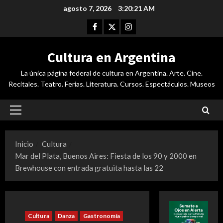
Saltar
agosto 7, 2026
3:20:22 AM
al
Facebook
Twitter
Instagram
contenido
Cultura en Argentina
La única página federal de cultura en Argentina. Arte. Cine.
Recitales. Teatro. Ferias. Literatura. Cursos. Espectáculos. Museos
Menú
principal
Inicio
Cultura
Mar del Plata, Buenos Aires: Fiesta de los 90 y 2000 en
Brewhouse con entrada gratuita hasta las 22
Cultura
Danza
Gastronomía