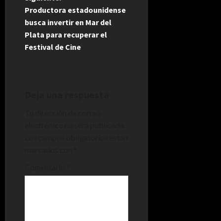
g
Productora estadounidense
busca invertir en Mar del
a
Plata para recuperar el
Festival de Cine
c
i
ó
Deja una respuesta
n
Tu dirección de correo
electrónico no será publicada.
d
Los campos obligatorios están
marcados con
*
e
Comentario
*
e
n
t