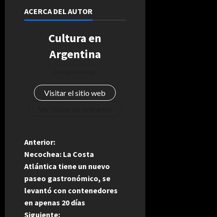
ACERCA DEL AUTOR
Cultura en
Argentina
Administrator
Visitar el sitio web
Ver todas las entradas
N
Anterior:
Necochea: La Costa
a
Atlántica tiene un nuevo
paseo gastronómico, se
v
levantó con contenedores
e
en apenas 20 días
Siguiente: