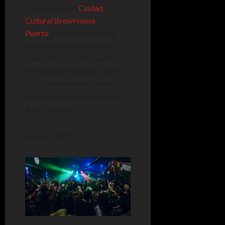
Como siempre,
Ciudad
Cultural BrewHouse
Puerto
ofrece también una
gran oferta gastronómica
confoodtrucks, 40 canillas de
cervezas artesanales y barra
de coctelería, sumado a los
tour que se podrán hacer por
la cervecería.
Fuente: 0223