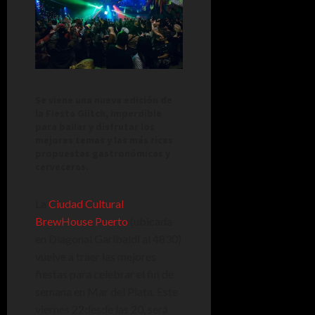
Se viene una nueva edición de
la Fiesta Glitch, imperdible
para bailar y disfrutar los
mejores temas y las más ricas
propuestas gastronómicas y
cerveceras.
La
Ciudad Cultural
BrewHouse Puerto
(ubicada
en Diagonal Garibaldi al 4830)
vuelve a traer las mejores
fiestas para celebrar el fin de
semana en Mar del Plata. Este
viernes 22desde las 20, será