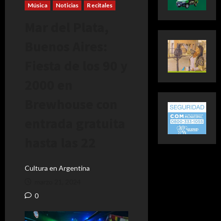
Música
Noticias
Recitales
Mar del Plata,
Buenos Aires:
Fiesta de los 90 y
2000 en
Brewhouse con
entrada gratuita
hasta las 22
Cultura en Argentina
marzo 21, 2024
0