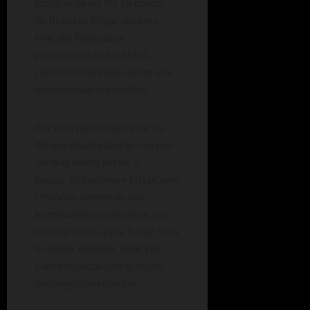
tropical de los 90. La banda
de Roberto Edgar vuelve a
Mar del Plata para
presentarse en la ciudad
cultural de Brewhouse en una
oportunidad imperdible.
Por otra parte, habrá varios
djs que musicalizarán con una
variada selección de la
época: Dj Gaitano y Dj Luciano
Ordoñez ofrecerán dos
interesantes propuestas, con
remix y vinilos para bailar toda
la noche. Además, habrá un
cierre especial con lo mejor
del reggaetón clásico.