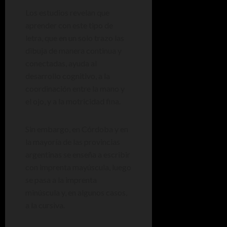
Los estudios revelan que
aprender con este tipo de
letra, que en un solo trazo las
dibuja de manera continua y
conectadas, ayuda al
desarrollo cognitivo, a la
coordinación entre la mano y
el ojo, y a la motricidad fina.
Sin embargo, en Córdoba y en
la mayoría de las provincias
argentinas se enseña a escribir
con imprenta mayúscula, luego
se pasa a la imprenta
minúscula y, en algunos casos,
a la cursiva.