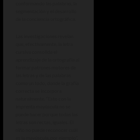
conformando las palabras, la
segmentación y el desarrollo
de la conciencia ortográfica.
Las investigaciones revelan
que, efectivamente, la letra
cursiva consolida el
aprendizaje de la ortografía al
formar patrones motores de
las letras y de las palabras
como un todo, donde la grafía
correcta se incorpora
naturalmente. “Esto con la
imprenta mayúscula no se
puede hacer porque todas las
letras son rectas, iguales. El
niño no puede reconocer cuál
es la mayúscula, por ejemplo”,