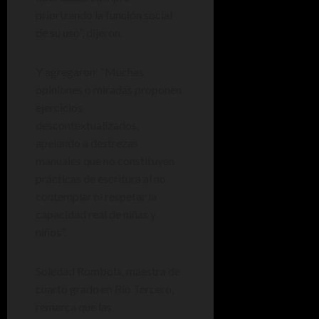
priorizando la función social
de su uso”, dijeron.
Y agregaron: “Muchas
opiniones o miradas proponen
ejercicios
descontextualizados,
apelando a destrezas
manuales que no constituyen
prácticas de escritura al no
contemplar ni respetar la
capacidad real de niñas y
niños”.
Soledad Rombola, maestra de
cuarto grado en Río Tercero,
remarca que las