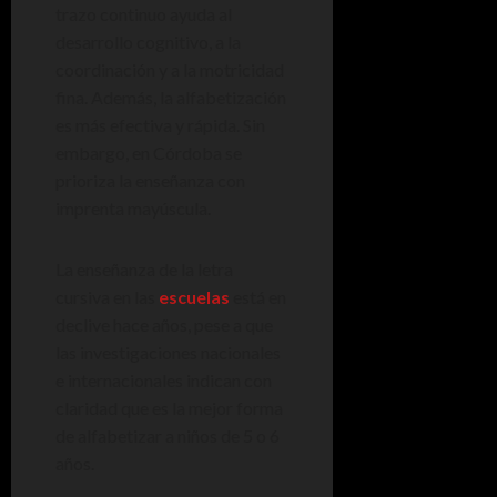
trazo continuo ayuda al
desarrollo cognitivo, a la
coordinación y a la motricidad
fina. Además, la alfabetización
es más efectiva y rápida. Sin
embargo, en Córdoba se
prioriza la enseñanza con
imprenta mayúscula.
La enseñanza de la letra
cursiva en las
escuelas
está en
declive hace años, pese a que
las investigaciones nacionales
e internacionales indican con
claridad que es la mejor forma
de alfabetizar a niños de 5 o 6
años.