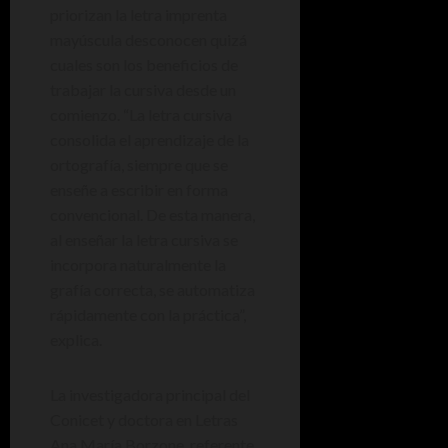
priorizan la letra imprenta
mayúscula desconocen quizá
cuales son los beneficios de
trabajar la cursiva desde un
comienzo. “La letra cursiva
consolida el aprendizaje de la
ortografía, siempre que se
enseñe a escribir en forma
convencional. De esta manera,
al enseñar la letra cursiva se
incorpora naturalmente la
grafía correcta, se automatiza
rápidamente con la práctica”,
explica.
La investigadora principal del
Conicet y doctora en Letras
Ana María Borzone, referente