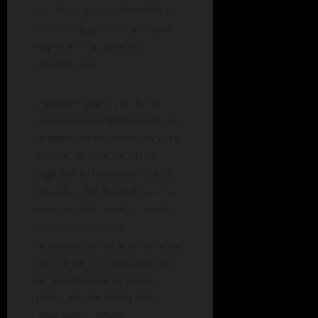
escritura que, socialmente, se
utiliza muy poco o casi nada”,
explicaron las fuentes
ministeriales.
Indicaron que la cursiva es
reemplazada rápidamente por
la imprenta en minúscula y que
el parecido con las letras
digitales es relevante en esta
decisión. “De acuerdo con los
usos sociales, tanto el diseño
curricular como su
actualización no prescriben un
tipo de letra para enseñar en
un determinado grado; sí
prescribe que todas sean
abordadas siempre