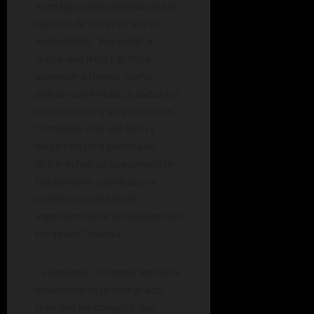
investigaciones revelan que el
cambio de letra retrasa el
aprendizaje. “Aprender a
trazar una letra significa
aprender a formar cierto
patrón que involucra todos los
movimientos y las posiciones.
Comenzar con una letra y
luego con otro plantea un
doble esfuerzo que carece de
fundamento y perjudica a
quienes no han tenido
experiencias de alfabetización
temprana”, apunta.
La docente, con experiencia de
enseñanza en primer grado,
cree que los colegios que