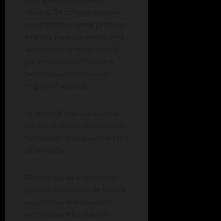
cursiva. “Se debería empezar
con grafismos desde jardín de
infantes, para que el niño vaya
ablandando la mano, no sólo
por la motricidad fina, sino
también por el desarrollo
cognitivo”, explica.
La docente indica que con la
cursiva se desarrollan mejores
habilidades y, dice, es más fácil
de aprender.
Plantea que en la enseñanza,
además del trazado de la letra,
se conjugan la articulación
entre los sonidos que van