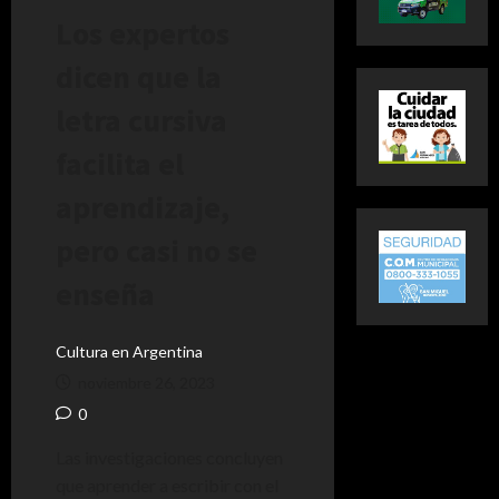
Los expertos
dicen que la
letra cursiva
facilita el
aprendizaje,
pero casi no se
enseña
Cultura en Argentina
noviembre 26, 2023
0
Las investigaciones concluyen
que aprender a escribir con el