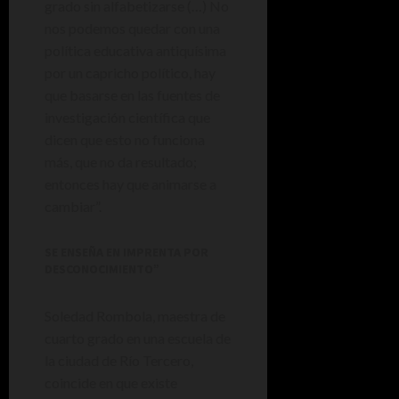
grado sin alfabetizarse (…) No
nos podemos quedar con una
política educativa antiquísima
por un capricho político, hay
que basarse en las fuentes de
investigación científica que
dicen que esto no funciona
más, que no da resultado;
entonces hay que animarse a
cambiar”.
SE ENSEÑA EN IMPRENTA POR
DESCONOCIMIENTO”
Soledad Rombola, maestra de
cuarto grado en una escuela de
la ciudad de Río Tercero,
coincide en que existe