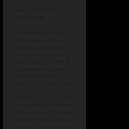
reflejen la importancia de
trabajar la letra cursiva”,
apunta Soledad.
Por este motivo, dice, la gran
mayoría de las instituciones
favorece el trazado de letras y
la escritura de palabras; es
decir, prioriza la transcripción,
dejando para una segunda
instancia el proceso de
composición. “La cursiva y la
imprenta representan
diferencias en la planificación
y en su ejecución. La imprenta
requiere de un solo trazo o de
dos o más trazos básicos, y la
cursiva se realiza con un trazo