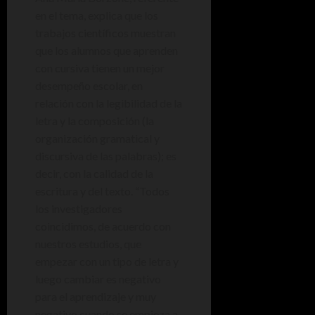
en el tema, explica que los
trabajos científicos muestran
que los alumnos que aprenden
con cursiva tienen un mejor
desempeño escolar, en
relación con la legibilidad de la
letra y la composición (la
organización gramatical y
discursiva de las palabras); es
decir, con la calidad de la
escritura y del texto. “Todos
los investigadores
coincidimos, de acuerdo con
nuestros estudios, que
empezar con un tipo de letra y
luego cambiar es negativo
para el aprendizaje y muy
negativo cuando se empieza a