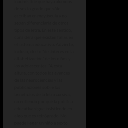
inadmisible que haya alumnos
de sexto grado que sólo
escriban en mayúscula y no
sepan diferenciarla de otros
tipos de letra. En este sentido,
considera que existen fallas en
el sistema educativo. Advierte,
incluso, cierto “desinterés en la
alfabetización” de los niños y
los adolescentes. “A esta
altura, con todos los avances
de las neurociencias y las
publicaciones sobre los
beneficios de la letra cursiva,
no entiendo por qué la política
educativa sigue insistiendo en
algo que es retrógrado. No
puede llegar un niño a sexto