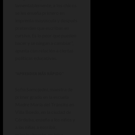
lamentablemente, a los chicos
se les enseña primero en
imprenta mayúscula y después
pretenden que escriban en
cursiva. Es lo peor que pueden
hacer y se niegan a cambiar”,
apunta con relación a ciertas
políticas educativas.
“APRENDEN MÁS RÁPIDO”
Sofía Samojedni, maestra de
primer grado en la escuela
Madre María del Tránsito en
Villa Boedo, en la ciudad de
Córdoba, enseña a los niños y
a las niñas a escribir,
principalmente, en letra