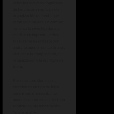
veloz los recursos cognitivos
de los chicos se aplican a la
organización del texto que
están escribiendo. En cambio,
remarca la investigadora, al
escribir en imprenta deben
focalizarse en el trazo; por
ende, no pueden concentrarse,
atender a la composición, la
organización y la escritura del
texto.
Borzone considera que la
elección de un tipo de letra
para enseñar a escribir no
puede basarse en una decisión
arbitraria y sin fundamento.
“En general, y