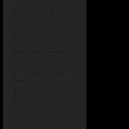
escribir en imprenta
mayúscula”, opina Borzone.
¿Por qué la cursiva beneficia el
aprendizaje? Borzone explica
que se debe a razones
neurológicas. “Se automatiza
más rápidamente que la letra
de imprenta. Esto significa que
con la práctica se realiza con
menos esfuerzo y, además, el
cerebro controla mejor la
forma y la duración de los
trazos”, sostiene.
La letra es más legible y al
automatizarse de manera más