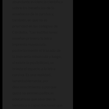
abundante evidencia científica
sobre los beneficios de la
enseñanza de la cursiva y,
también, en que no es
prioridad en los colegios de
Córdoba. “Las instituciones
enseñan primero la letra
imprenta mayúscula,
posteriormente el trazado de
la imprenta minúscula y luego,
si existe la posibilidad, se
brinda el espacio a la letra
cursiva. Es una realidad,
lamentablemente, por
desconocimiento o porque
quizá no existen políticas
educativas que aborden la
temática o capacitaciones que