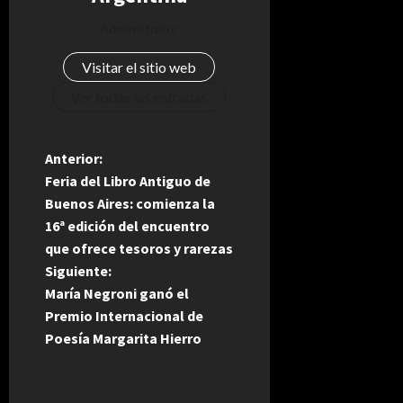
Administrator
Visitar el sitio web
Ver todas las entradas
N
Anterior:
Feria del Libro Antiguo de
a
Buenos Aires: comienza la
16ª edición del encuentro
v
que ofrece tesoros y rarezas
e
Siguiente:
María Negroni ganó el
g
Premio Internacional de
Poesía Margarita Hierro
a
c