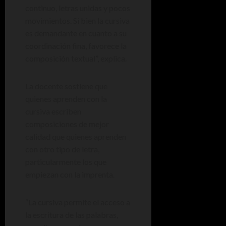
continuo, letras unidas y pocos
movimientos. Si bien la cursiva
es demandante en cuanto a su
coordinación fina, favorece la
composición textual”, explica.
La docente sostiene que
quienes aprenden con la
cursiva escriben
composiciones de mejor
calidad que quienes aprenden
con otro tipo de letra,
particularmente los que
empiezan con la imprenta.
“La cursiva permite el acceso a
la escritura de las palabras,