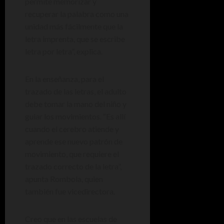
permite memorizar y
recuperar la palabra como una
unidad más fácilmente que la
letra imprenta, que se escribe
letra por letra”, explica.
En la enseñanza, para el
trazado de las letras, el adulto
debe tomar la mano del niño y
guiar los movimientos. “Es allí
cuando el cerebro atiende y
aprende ese nuevo patrón de
movimiento, que requiere el
trazado correcto de la letra”,
apunta Rombola, quien
también fue vicedirectora.
Creo que en las escuelas de