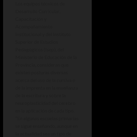
Los equipos técnicos de
Desarrollo Curricular,
Capacitación y
Acompañamiento
Institucional y del Instituto
Superior de Estudios
Pedagógicos (Isep), del
Ministerio de Educación de la
Provincia, consideran que
existen posturas diversas
acerca del uso de la cursiva o
de la imprenta en la enseñanza
de la escritura y sobre la
neuroplasticidad del cerebro
en la aplicación de cada tipo.
“En algunas escuelas primarias
se sigue enseñando, aunque en
la actualidad sea un tipo de