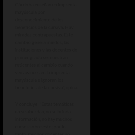
Córdoba enseñan en imprenta
mayúscula por
desconocimiento de los
beneficios de la cursiva. Hay
miradas contrapuestas. Este
cambio genera miedos, las
instituciones y las docentes de
primer grado se muestran
reticentes al cambio cuando
ven avances en la imprenta
mayúscula e ignoran los
beneficios de la cursiva”, opina.
Y concluye: “Estas temáticas
no se abordan, no se brinda
información, no hay muchos
cursos sobre esto; por lo
tanto, muchos docentes no