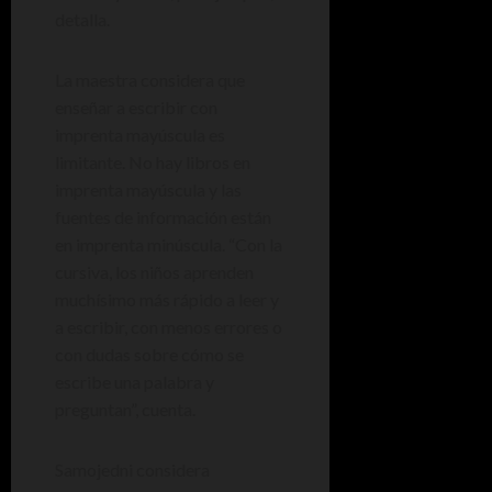
detalla.
La maestra considera que
enseñar a escribir con
imprenta mayúscula es
limitante. No hay libros en
imprenta mayúscula y las
fuentes de información están
en imprenta minúscula. “Con la
cursiva, los niños aprenden
muchísimo más rápido a leer y
a escribir, con menos errores o
con dudas sobre cómo se
escribe una palabra y
preguntan”, cuenta.
Samojedni considera