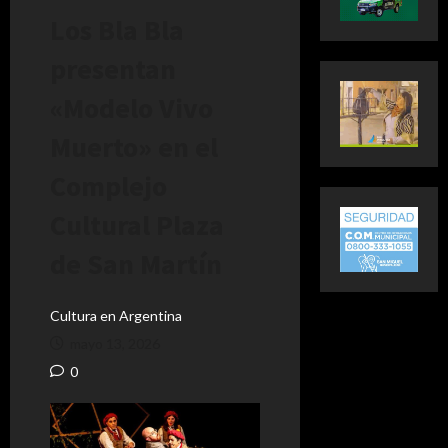
Los Bla Bla
presentan
«Modelo Vivo
Muerto» en el
Complejo
Cultural Plaza
de San Martín
Cultura en Argentina
mayo 13, 2026
0