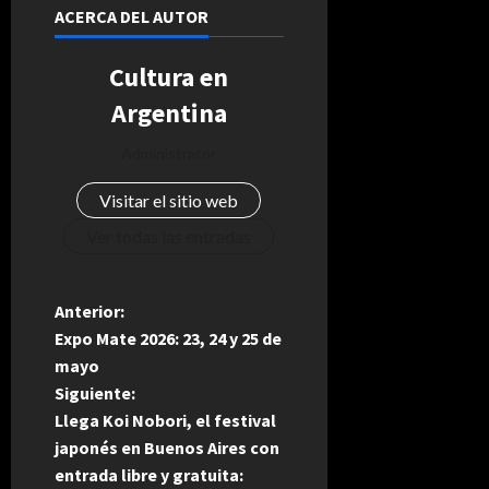
ACERCA DEL AUTOR
Cultura en
Argentina
Administrator
Visitar el sitio web
Ver todas las entradas
N
Anterior:
Expo Mate 2026: 23, 24 y 25 de
a
mayo
Siguiente:
v
Llega Koi Nobori, el festival
e
japonés en Buenos Aires con
entrada libre y gratuita: