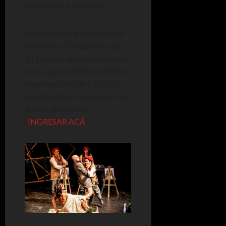
producción y asistencia.
Las
entradas
para la función
del viernes 7 de agosto a las
21 horas en la sala ubicada en
Int. Campos 2089, San Martín,
tienen un valor de $35.000 y
pueden adquirirse a través de
la web del espacio
(
INGRESAR ACÁ
).