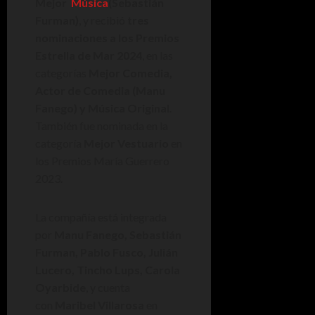
Mejor
Música
(Sebastián
Furman)
, y recibió
tres
nominaciones a los Premios
Estrella de Mar 2024
, en las
categorías
Mejor Comedia,
Actor de Comedia (Manu
Fanego) y Música Original
.
También fue nominada en la
categoría
Mejor Vestuario
en
los Premios María Guerrero
2023.
La compañía está integrada
por
Manu Fanego, Sebastián
Furman, Pablo Fusco, Julián
Lucero, Tincho Lups, Carola
Oyarbide
, y cuenta
con
Maribel Villarosa
en