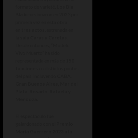
formato de varieté,
Los Bla
Bla
incursionaron en 2023 por
primera vez en esta obra
en
tres actos
, estrenada en
la
sala Caras y Caretas
.
Desde entonces, “Modelo
Vivo Muerto” ha sido
representada en más de
150
funciones
en distintos puntos
del país, incluyendo
CABA,
Gran Buenos Aires, Mar del
Plata, Rosario, Rafaela y
Mendoza
.
El espectáculo fue
galardonado con el
Premio
María Guerrero 2023 a la