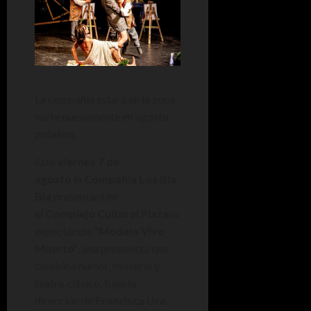
La compañía estará en la zona
norte nuevamente en agosto
próximo.
Este
viernes 7 de
agosto
la
Compañía Los Bla
Bla
presentará en
el
Complejo Cultural Plaza
su
espectáculo
“Modelo Vivo
Muerto”
, una propuesta que
combina humor, misterio y
teatro clásico, bajo la
dirección de
Francisca Ure
.