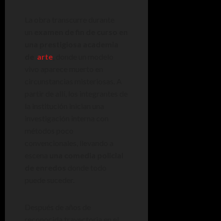
La obra transcurre durante
un
examen de fin de curso en
una prestigiosa academia
de
arte
, donde un modelo
vivo aparece muerto en
circunstancias misteriosas. A
partir de allí, los integrantes de
la institución inician una
investigación interna con
métodos poco
convencionales, llevando a
escena
una comedia policial
de enredos
donde todo
puede suceder.
Después de años de
reconocida trayectoria en el