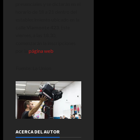
presenciales y se dictarán en el
horario de 18 a 21 dentro del
establecimiento ubicado en la
calle
Viamonte 423
. Este
viernes, a las 18.30,
comenzarán la inscripciones
por la
página web
.
Fuente: La Union
ACERCA DEL AUTOR