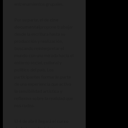
entrenamientos grupales.
Por su parte, el de
cine
documental
propone trabajar
desde la escritura hasta su
producción y realización,
buscando reinterpretar el
mundo con una mirada hacia el
entorno social, cultural y
político del país. Los
participantes formarán parte
de una experiencia que activa
la sensibilidad artística y
reflexiva sobre la realidad que
nos rodea.
El 4 de abril llegará el
curso