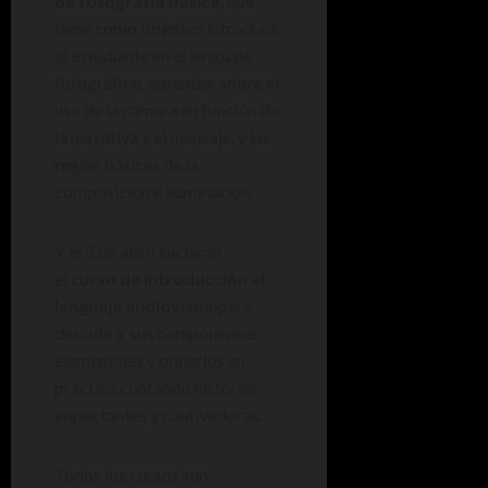
de fotografía básica
, que
tiene como objetivo introducir
al estudiante en el lenguaje
fotográfico, aprender sobre el
uso de la cámara en función de
la narrativa y el mensaje, y las
reglas básicas de la
composición e iluminación.
Y el 5 de abril iniciarán
el
curso de introducción al
lenguaje audiovisual
para
descubrir sus componentes
elementales y ponerlos en
práctica contando historias
impactantes y cautivadoras.
Todos los cursos son