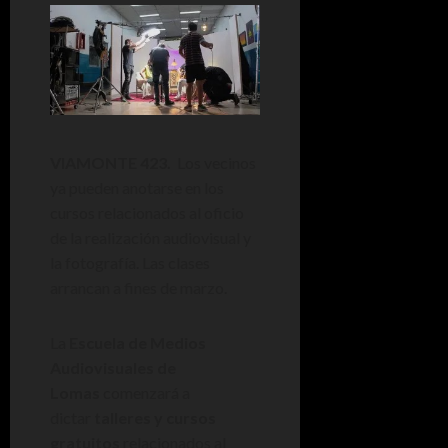
VIAMONTE 423.
Los vecinos
ya pueden anotarse en los
cursos relacionados al oficio
de la realización audiovisual y
la fotografía. Las clases
arrancan a fines de marzo.
La
Escuela de Medios
Audiovisuales de
Lomas
comenzará a
dictar
talleres y cursos
gratuitos
relacionados al