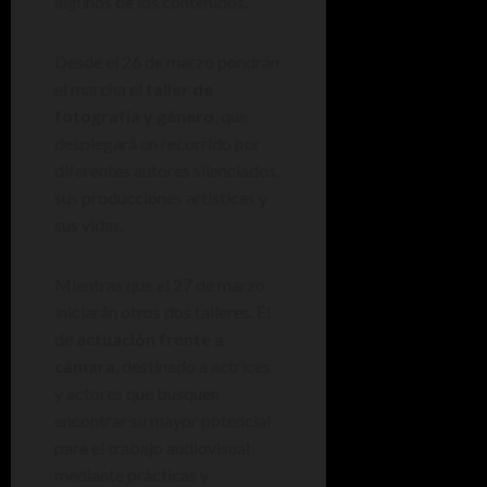
algunos de los contenidos.
Desde el 26 de marzo pondrán
el marcha el
taller de
fotografía y género
, que
desplegará un recorrido por
diferentes autores silenciados,
sus producciones artísticas y
sus vidas.
Mientras que el 27 de marzo
iniciarán otros dos talleres. El
de
actuación frente a
cámara
, destinado a actrices
y actores que busquen
encontrar su mayor potencial
para el trabajo audiovisual
mediante prácticas y