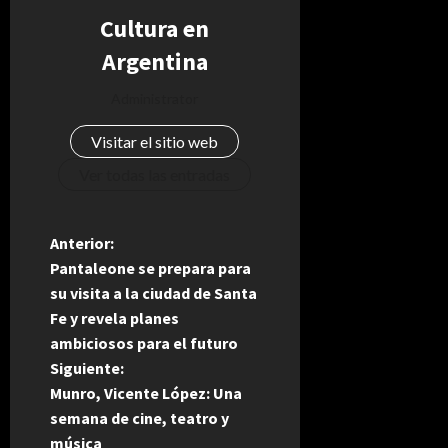
Cultura en
Argentina
Administrator
Visitar el sitio web
Ver todas las entradas
N
Anterior:
Pantaleone se prepara para
a
su visita a la ciudad de Santa
Fe y revela planes
v
ambiciosos para el futuro
e
Siguiente:
Munro, Vicente López: Una
g
semana de cine, teatro y
música