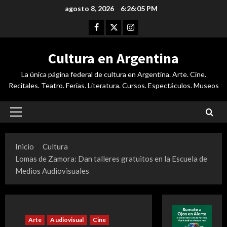
Saltar
agosto 8, 2026
6:26:05 PM
al
Facebook
Twitter
Instagram
contenido
Cultura en Argentina
La única página federal de cultura en Argentina. Arte. Cine.
Recitales. Teatro. Ferias. Literatura. Cursos. Espectáculos. Museos
Menú
principal
Inicio
Cultura
Lomas de Zamora: Dan talleres gratuitos en la Escuela de
Medios Audiovisuales
Arte
Audiovisual
Cine