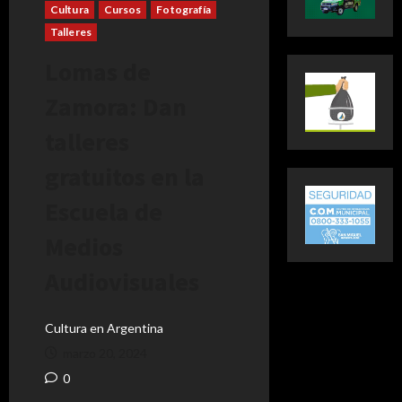
Cultura
Cursos
Fotografía
Talleres
Lomas de
Zamora: Dan
talleres
gratuitos en la
Escuela de
Medios
Audiovisuales
Cultura en Argentina
marzo 20, 2024
0