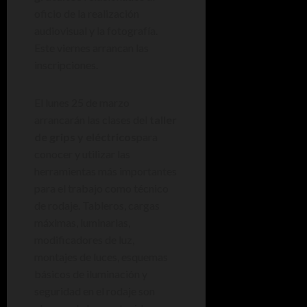
oficio de la realización
audiovisual y la fotografía.
Este viernes arrancan las
inscripciones.
El lunes 25 de marzo
arrancarán las clases del
taller
de grips y eléctricos
para
conocer y utilizar las
herramientas más importantes
para el trabajo como técnico
de rodaje. Tableros, cargas
máximas, luminarias,
modificadores de luz,
montajes de luces, esquemas
básicos de iluminación y
seguridad en el rodaje son