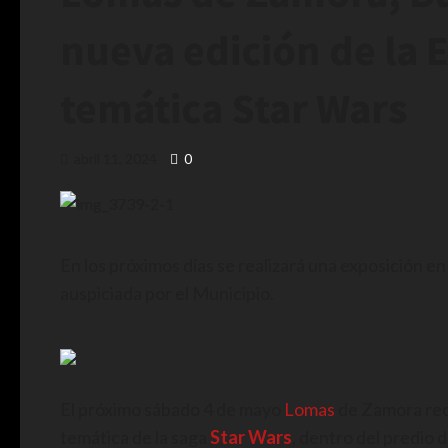
nueva edición de la 
temática Star Wars
abril 11, 2024
0
En los próximos días se realizará una exposición e
auspiciada por el Municipio.
El próximo sábado 4 de mayo
Lomas
de Zamora reci
temática de la saga
Star Wars
, dentro del predio d