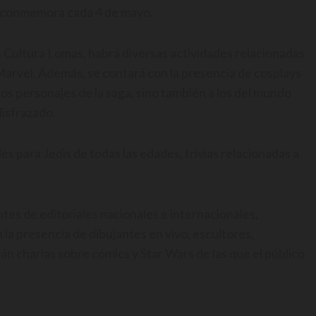
e conmemora cada 4 de mayo.
 Cultura Lomas, habrá diversas actividades relacionadas
o Marvel. Además, se contará con la presencia de cosplays
los personajes de la saga, sino también a los del mundo
disfrazado.
es para Jedis de todas las edades, trivias relacionadas a
es de editoriales nacionales e internacionales,
 la presencia de dibujantes en vivo, escultores,
án charlas sobre cómics y Star Wars de las que el público