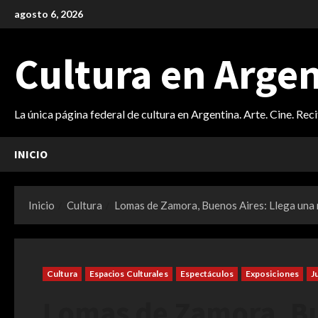
Saltar
agosto 6, 2026
al
contenido
Cultura en Arge
La única página federal de cultura en Argentina. Arte. Cine. Rec
INICIO
Inicio
Cultura
Lomas de Zamora, Buenos Aires: Llega una 
Cultura
Espacios Culturales
Espectáculos
Exposiciones
J
Lomas de Zamora, Bu