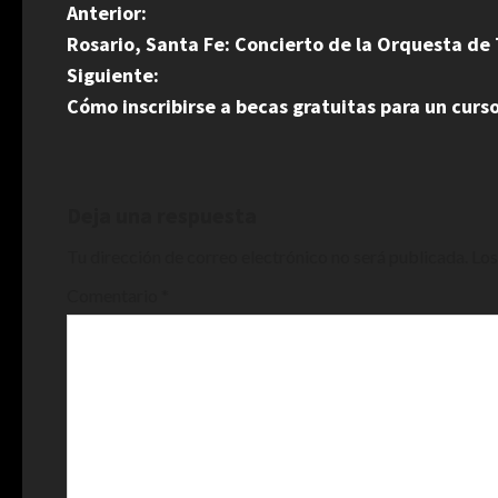
N
Anterior:
Rosario, Santa Fe: Concierto de la Orquesta de
a
Siguiente:
v
Cómo inscribirse a becas gratuitas para un curs
e
g
Deja una respuesta
a
Tu dirección de correo electrónico no será publicada.
Los
c
Comentario
*
i
ó
n
d