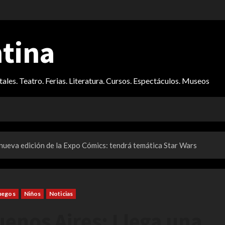
ntina
itales. Teatro. Ferias. Literatura. Cursos. Espectáculos. Museos
nueva edición de la Expo Cómics: tendrá temática Star Wars
uegos
Niños
Noticias
enos Aires: Llega una