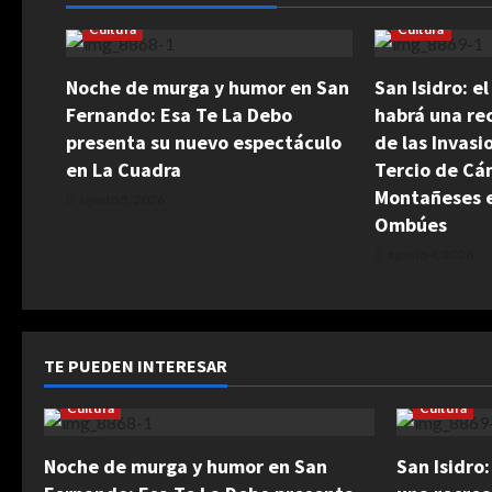
Cultura
Cultura
Noche de murga y humor en San
San Isidro: e
Fernando: Esa Te La Debo
habrá una rec
presenta su nuevo espectáculo
de las Invasi
en La Cuadra
Tercio de Cá
Montañeses e
agosto 5, 2026
Ombúes
agosto 4, 2026
TE PUEDEN INTERESAR
Cultura
Cultura
Noche de murga y humor en San
San Isidro