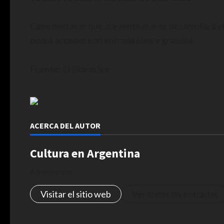
Cabe destacar que al evento que se desarrollará el
podrá acceder con entrada libre y gratuita.
Fuente: El Diario Sur
ACERCA DEL AUTOR
Cultura en Argentina
Administrator
Visitar el sitio web
Ver todas las entradas