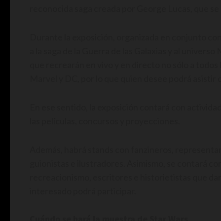
reconocida saga creada por George Lucas, que s
Durante la exposición, organizada en conjunto con
a la saga de la Guerra de las Galaxias y al univers
que recrearán en vivo y en directo no sólo a todos 
Marvel y DC, por lo que quien desee podrá asistir 
En ese sentido, la exposición contará con actividad
las películas, concursos y proyecciones.
Además, habrá stands con fanzineros, representant
guionistas e ilustradores. Asimismo, se contará con
recreacionismo, escritores e historietistas que dar
interesado podrá participar.
Cuándo se hará la muestra de Star Wars