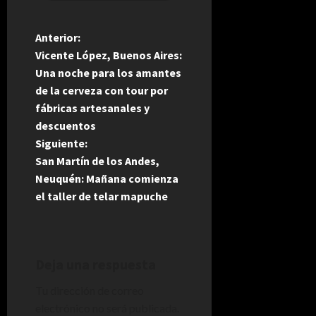
N
Anterior:
Vicente López, Buenos Aires:
a
Una noche para los amantes
de la cerveza con tour por
v
fábricas artesanales y
e
descuentos
Siguiente:
g
San Martín de los Andes,
Neuquén: Mañana comienza
a
el taller de telar mapuche
c
i
Deja una respuesta
ó
Tu dirección de correo
n
electrónico no será publicada.