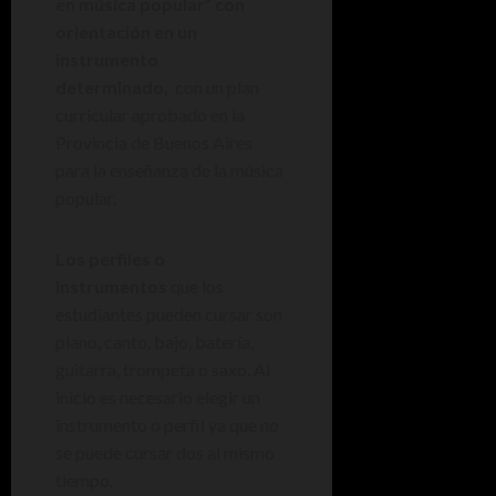
en música popular” con
orientación en un
instrumento
determinado,
con un plan
curricular aprobado en la
Provincia de Buenos Aires
para la enseñanza de la música
popular.
Los perfiles o
instrumentos
que los
estudiantes pueden cursar son
piano, canto, bajo, batería,
guitarra, trompeta o saxo. Al
inicio es necesario elegir un
instrumento o perfil ya que no
se puede cursar dos al mismo
tiempo.