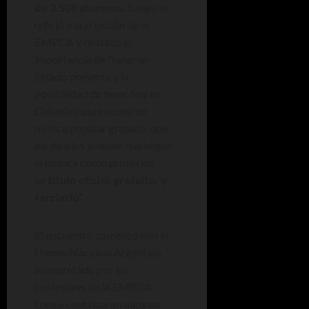
de 2.500 alumnos.
Luego se
refirió a la creación de la
EMPCA y destacó la
importancia de “tener un
Estado presente y la
posibilidad de tener hoy en
Cañuelas una escuela de
música popular gratuita, que
les da a los jóvenes que eligen
la música como profesión
un
título oficial, gratuito, y
terciario”.
El encuentro comenzó con el
Himno Nacional Argentino
interpretado por los
profesores de la EMPCA.
Luego continuaron algunas