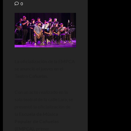
0
La oficialización de la EMPCA
se anunció el jueves en el
Teatro Cañuelas.
Con un acto realizado en la
sala teatral de la calle Lara, se
presentó la oficialización de
la
Escuela de Música
Popular de Cañuelas
(EMPCA),
primer