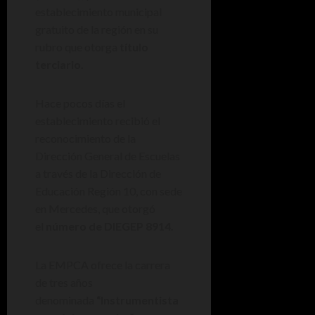
establecimiento municipal
gratuito de la región en su
rubro que otorga
título
terciario.
Hace pocos días el
establecimiento recibió el
reconocimiento de la
Dirección General de Escuelas
a través de la Dirección de
Educación Región 10, con sede
en Mercedes, que otorgó
el
número de DIEGEP 8914.
La EMPCA ofrece la carrera
de tres años
denominada
“Instrumentista