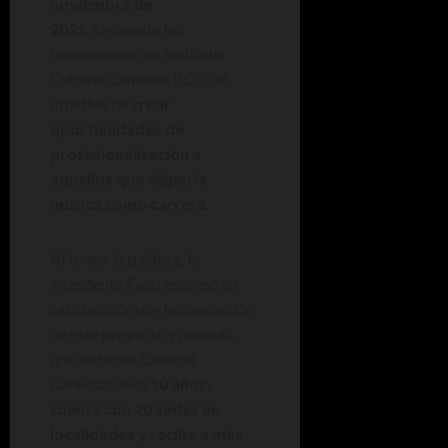
noviembre de
2021.
Siguiendo los
lineamientos del Instituto
Cultural Cañuelas (ICC), el
objetivo de
crear
oportunidades de
profesionalización a
aquellos que eligen la
música como carrera.
Al tomar la palabra, la
intendente Fassi expresó su
satisfacción por la concreción
de este proyecto y recordó
que Instituto Cultural
Cañuelas lleva
10 años,
cuenta con 20 sedes en
localidades y recibe a más