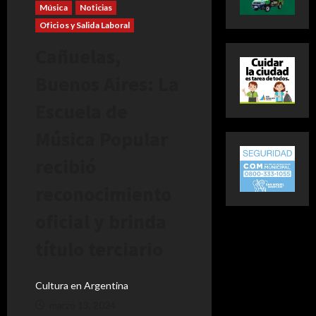
Música
Noticias
Oficios y Salida Laboral
Cañuelas,
Buenos Aires: La
Escuela de
Música Popular
recibió
reconocimiento
oficial y brinda
título terciario
Cultura en Argentina
marzo 13, 2024