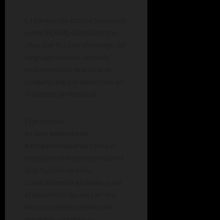
La formación básica (conocida
como
FOBA
) consta de tres
años con foco en el manejo del
lenguaje musical, dominio
instrumental y práctica de
conjunto para el desarrollo en
el ámbito profesional.
El proyecto
incluye
elementos
extracurriculares
como el
necesario entrenamiento para
la actuación en vivo,
conocimientos globales para
el desarrollo de una carrera
musical e intercambio con
docentes, alumnos y