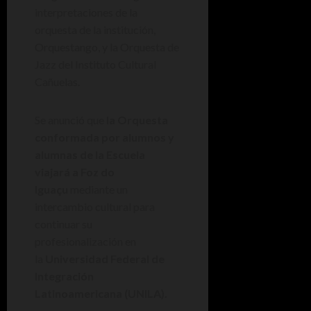
interpretaciones de la
orquesta de la institución,
Orquestango, y la Orquesta de
Jazz del Instituto Cultural
Cañuelas.
Se anunció que
la Orquesta
conformada por alumnos y
alumnas de la Escuela
viajará a Foz do
Iguaçu
mediante un
intercambio cultural para
continuar su
profesionalización en
la
Universidad Federal de
Integración
Latinoamericana (UNILA).