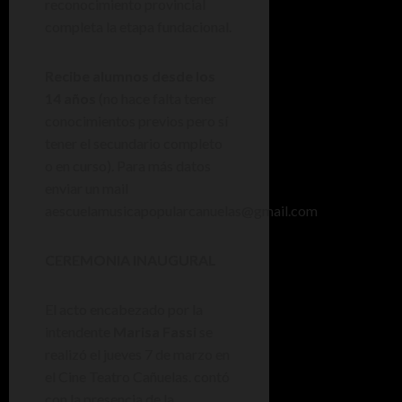
reconocimiento provincial
completa la etapa fundacional.
Recibe alumnos desde los
14 años
(no hace falta tener
conocimientos previos pero sí
tener el secundario completo
o en curso). Para más datos
enviar un mail
aescuelamusicapopularcanuelas@gmail.com
CEREMONIA INAUGURAL
El acto encabezado por la
intendente
Marisa Fassi
se
realizó el jueves 7 de marzo en
el Cine Teatro Cañuelas. contó
con la presencia de la