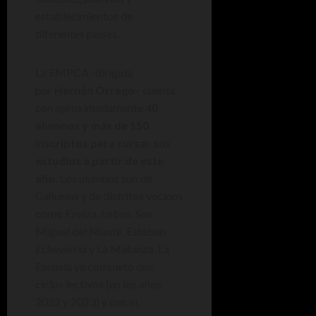
establecimientos de
diferentes países.
La EMPCA -dirigida
por
Hernán Orrego
– cuenta
con aproximadamente
40
alumnos y más de 150
inscriptos para cursar sus
estudios a partir de este
año.
Los alumnos son de
Cañuelas y de distritos vecinos
como Ezeiza, Lobos, San
Miguel del Monte, Esteban
Echeverría y La Matanza. La
Escuela ya completó dos
ciclos lectivos (en los años
2022 y 2023) y con el