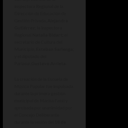
inspectora Regional de la
Dirección de Educación de
Gestión Privada,
Alejandra
Gutiérrez
; la inspectora
Regional
Natalia Bidart;
el
secretario de Cultura del
Municipio,
Esteban Sarlenga
;
y el diputado del
Parlasur,
Gustavo Arrieta.
La creación de la Escuela de
Música Popular fue impulsada
durante la primera gestión
municipal de Marisa Fassi y
aprobada por unanimidad por
el Concejo Deliberante
durante la sesión del
18 de