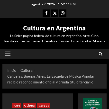
Saltar
agosto 9, 2026
1:52:12 PM
al
Facebook
Twitter
Instagram
contenido
Cultura en Argentina
La única página federal de cultura en Argentina. Arte. Cine.
Recitales. Teatro. Ferias. Literatura. Cursos. Espectáculos. Museos
Menú
principal
Inicio
Cultura
Cañuelas, Buenos Aires: La Escuela de Música Popular
recibió reconocimiento oficial y brinda título terciario
Arte
Cultura
Cursos