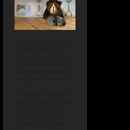
Emilio Renart (1925-1991)
abordó lo artístico desde
distintas aproximaciones: no
sólo se dedicó a la producción
de obra, sino también a la
investigación y a la docencia.
Fue un pionero de la plástica
argentina de los años sesenta,
al concebir la obra de arte
como totalidad, gracias a
instalaciones, más allá de