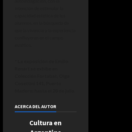
autoindagación, con la
intención de estimular la
capacidad estética de los
alumnos, en la búsqueda de
que la vivencia y la experiencia
confluyeran en el campo
estético.
* La exposición de Emilio
Renart se exhibe en
Colección Fortabat, Olga
Cosettini 141, Puerto
Madero; hasta el 28 de julio.
ACERCA DEL AUTOR
Cultura en