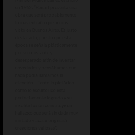
en 1962: “Renart presenta una
obra que será probablemente
lo mas extraño que hemos
visto en Buenos Aires. Es justo
destacarlo, puesto que esta
época se señala plásticamente
por su constante y
desesperado afán de inventar
novedades y pensábamos que
nada podía llamarnos la
atención… Tanto lo pictórico
como lo escultórico está
perfectamente logrado y su
insólita fusión constituye un
hallazgo que será sin duda muy
imitado y acaso originará
creaciones valiosas”.