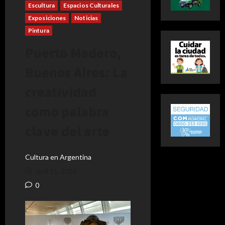
Escultura
Espacios Culturales
Exposiciones
Noticias
Pintura
Puerto Madero,
Buenos Aires: La
creatividad
como palabra
clave del arte
Cultura en Argentina
abril 11, 2024
0