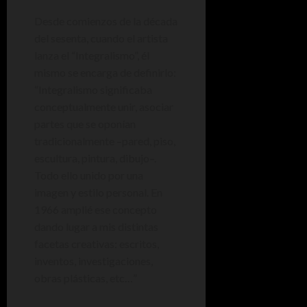
Desde comienzos de la década
del sesenta, cuando el artista
lanza el “Integralismo”, él
mismo se encarga de definirlo:
“Integralismo significaba
conceptualmente unir, asociar
partes que se oponían
tradicionalmente –pared, piso,
escultura, pintura, dibujo–.
Todo ello unido por una
imagen y estilo personal. En
1966 amplié ese concepto
dando lugar a mis distintas
facetas creativas: escritos,
inventos, investigaciones,
obras plásticas, etc…”