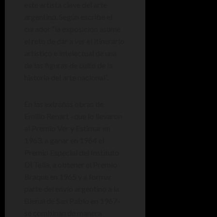
este artista clave del arte
argentino. Según escribe el
curador “la exposición asume
el reto de dar a ver el itinerario
artístico e intelectual de una
de las figuras de culto de la
historia del arte nacional”.
En las extrañas obras de
Emilio Renart –que lo llevaron
al Premio Ver y Estimar en
1963, a ganar en 1964 el
Premio Especial del Instituto
Di Tella, a obtener el Premio
Braque en 1965 y a formar
parte del envío argentino a la
Bienal de San Pablo en 1967–
se combinan de manera