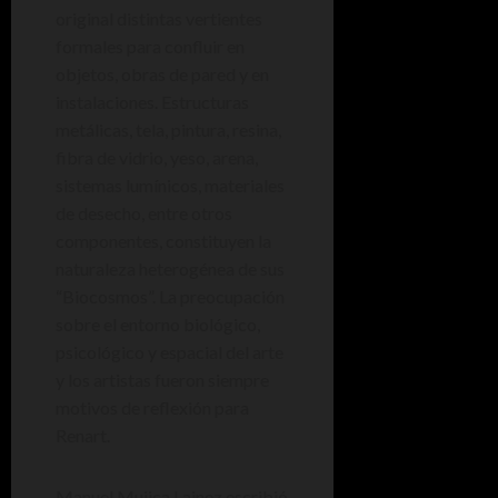
original distintas vertientes
formales para confluir en
objetos, obras de pared y en
instalaciones. Estructuras
metálicas, tela, pintura, resina,
fibra de vidrio, yeso, arena,
sistemas lumínicos, materiales
de desecho, entre otros
componentes, constituyen la
naturaleza heterogénea de sus
“Biocosmos”. La preocupación
sobre el entorno biológico,
psicológico y espacial del arte
y los artistas fueron siempre
motivos de reflexión para
Renart.
Manuel Mujica Lainez escribió