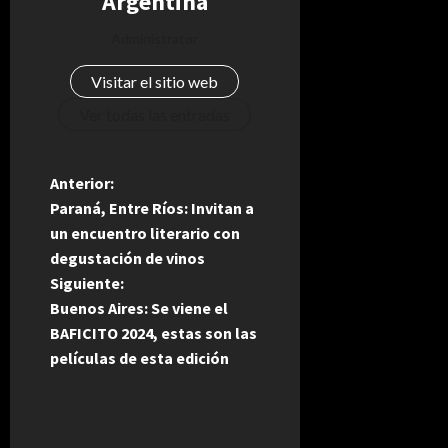
Argentina
Administrator
Visitar el sitio web
Ver todas las entradas
N
Anterior:
Paraná, Entre Ríos: Invitan a
a
un encuentro literario con
degustación de vinos
v
Siguiente:
e
Buenos Aires: Se viene el
BAFICITO 2024, estas son las
g
películas de esta edición
a
c