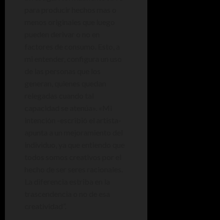
para producir hechos mas o
menos originales que luego
pueden derivar o no en
factores de consumo. Esto, a
mi entender, configura un uso
de las personas que los
generan, quienes quedan
relegadas cuando tal
capacidad se atenúa». «Mi
intención -escribió el artista-
apunta a un mejoramiento del
individuo, ya que entiendo que
todos somos creativos por el
hecho de ser seres racionales.
La diferencia estriba en la
trascendencia o no de esa
creatividad”.