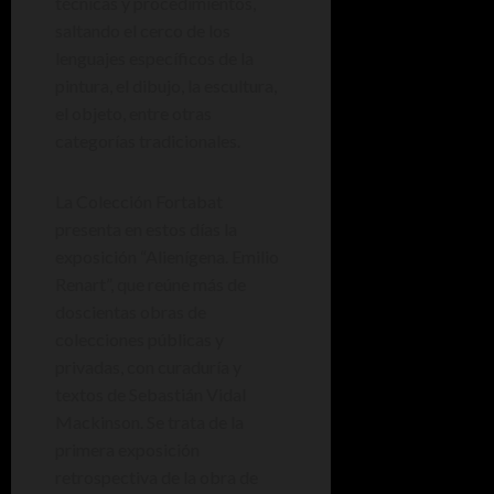
técnicas y procedimientos,
saltando el cerco de los
lenguajes específicos de la
pintura, el dibujo, la escultura,
el objeto, entre otras
categorías tradicionales.
La Colección Fortabat
presenta en estos días la
exposición “Alienígena. Emilio
Renart”, que reúne más de
doscientas obras de
colecciones públicas y
privadas, con curaduría y
textos de Sebastián Vidal
Mackinson. Se trata de la
primera exposición
retrospectiva de la obra de