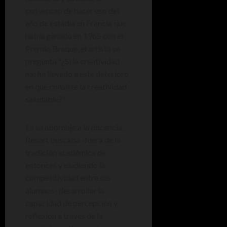
convencen de hacer uso del
año de estadía en Francia que
había ganado en 1965 con el
Premio Braque, el artista se
pregunta “¿Si la creatividad
me ha llevado a este deterioro,
en qué consiste la creatividad
saludable?”
En su abordaje a la docencia,
Renart buscaba -fuera de la
tradición académica de
entonces y eludiendo la
competitividad entre sus
alumnos- desarrollar la
capacidad de percepción y
reflexión a través de la