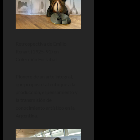
Retrospectiva de Emilio
Renart (1925-91) en
Colección Fortabat
Pionero de un arte integral,
que propuso tal enfoque a la
producción, el pensamiento y
la transmisión de
conocimiento artístico en la
Argentina.