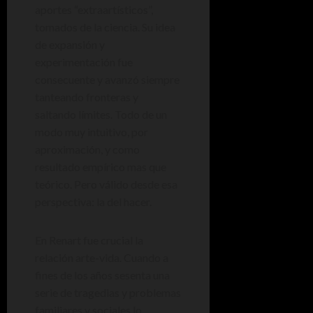
aportes “extraartísticos”,
tomados de la ciencia. Su idea
de expansión y
experimentación fue
consecuente y avanzó siempre
tanteando fronteras y
saltando límites. Todo de un
modo muy intuitivo, por
aproximación, y como
resultado empírico mas que
teórico. Pero válido desde esa
perspectiva: la del hacer.
En Renart fue crucial la
relación arte-vida. Cuando a
fines de los años sesenta una
serie de tragedias y problemas
familiares y sociales lo