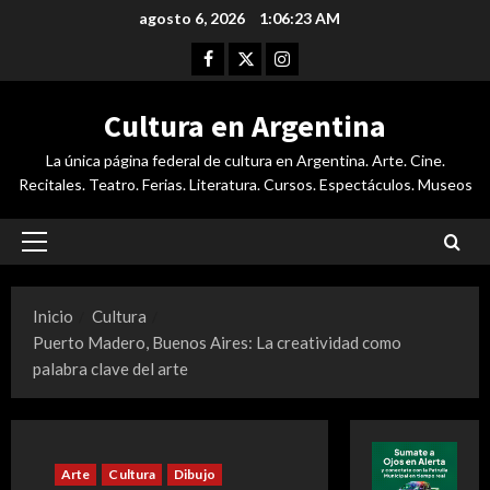
Saltar
agosto 6, 2026
1:06:24 AM
al
Facebook
Twitter
Instagram
contenido
Cultura en Argentina
La única página federal de cultura en Argentina. Arte. Cine.
Recitales. Teatro. Ferias. Literatura. Cursos. Espectáculos. Museos
Menú
principal
Inicio
Cultura
Puerto Madero, Buenos Aires: La creatividad como
palabra clave del arte
Arte
Cultura
Dibujo