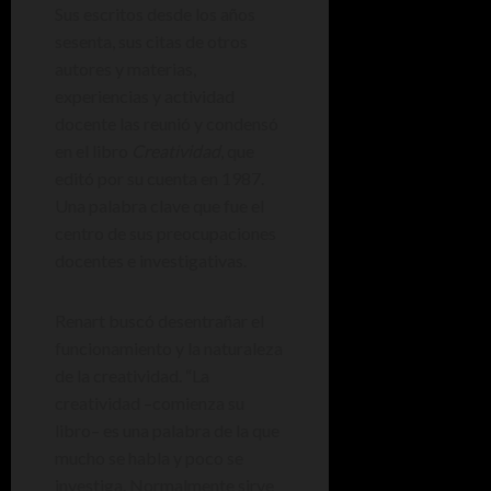
Sus escritos desde los años
sesenta, sus citas de otros
autores y materias,
experiencias y actividad
docente las reunió y condensó
en el libro
Creatividad
, que
editó por su cuenta en 1987.
Una palabra clave que fue el
centro de sus preocupaciones
docentes e investigativas.
Renart buscó desentrañar el
funcionamiento y la naturaleza
de la creatividad. “La
creatividad –comienza su
libro– es una palabra de la que
mucho se habla y poco se
investiga. Normalmente sirve