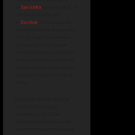
de
San Isidro
semanas atrás, el
evento desembarcará
en
Escobar
. Será la segunda
vez que el evento llegue a ese
distrito, luego de la edición
que tuvo en 2022, cuando
miles de jóvenes participaron
de una noche marcada por la
música, el color y la propuesta
estética característica de la
fiesta.
Nacida en Buenos Aires en
2016, La Bresh logró
expandirse a distintas
ciudades de Argentina y del
exterior con una fórmula que