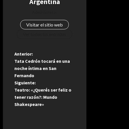
Argentina
Administrator
Visitar el sitio web
Ver todas las entradas
N
Anterior:
Tata Cedrón tocará en una
a
noche íntima en San
Fernando
v
Siguiente:
e
Teatro: «¿Querés ser feliz o
tener razón?: Mundo
g
Shakespeare»
a
c