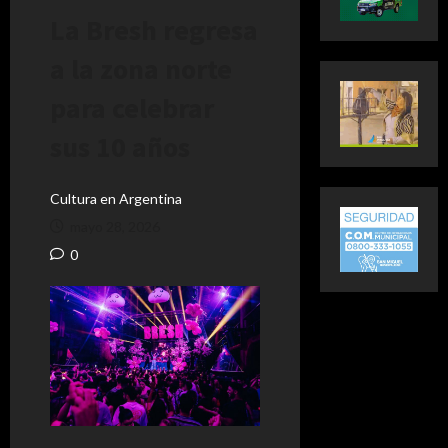
La Bresh regresa
a la zona norte
para celebrar
sus 10 años
Cultura en Argentina
mayo 28, 2026
0