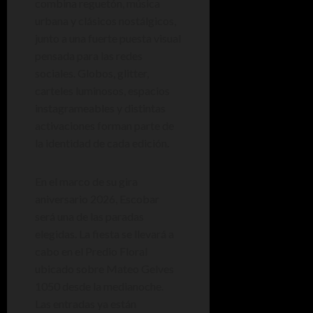
combina reguetón, música
urbana y clásicos nostálgicos,
junto a una fuerte puesta visual
pensada para las redes
sociales. Globos, glitter,
carteles luminosos, espacios
instagrameables y distintas
activaciones forman parte de
la identidad de cada edición.
En el marco de su gira
aniversario 2026, Escobar
será una de las paradas
elegidas. La fiesta se llevará a
cabo en el Predio Floral
ubicado sobre Mateo Gelves
1050 desde la medianoche.
Las entradas ya están