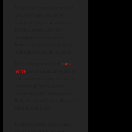
La popular fiesta regresará el
próximo 6 de junio, en el
marco de su gira aniversario.
Música urbana, clásicos
nostálgicos y una puesta
inmersiva volverá a convocar a
miles de jóvenes de la región.
La Bresh regresará a la
zona
norte
con una edición especial
por su décimo aniversario. La
reconocida fiesta, que se
presenta como “la fiesta más
linda del mundo”, se realizará el
sábado 6 de junio.
En esta oportunidad, y luego
de estar en el Hipódromo