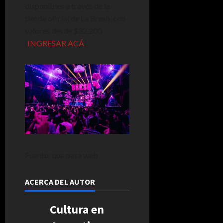
disponibles a través de la
tienda oficial de La Bresh, con
valores desde $32.200
(
INGRESAR ACÁ
).
Fuente: que pasa web
ACERCA DEL AUTOR
Cultura en