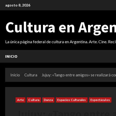
Saltar
agosto 8, 2026
al
contenido
Cultura en Arge
La única página federal de cultura en Argentina. Arte. Cine. Rec
INICIO
Inicio
Cultura
Jujuy: «Tango entre amigos» se realizará c
Arte
Cultura
Danza
Espacios Culturales
Espectáculos
Jujuy: «Tango entre 