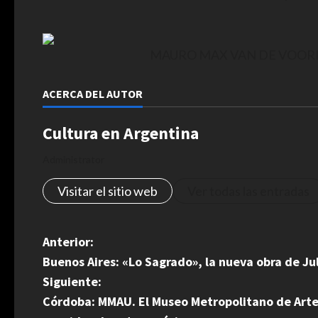
MAURO MAX VAN DE VOORD
ACERCA DEL AUTOR
Cultura en Argentina
Administrator
Visitar el sitio web
Ver todas las entradas
N
Anterior:
Buenos Aires: «Lo Sagrado», la nueva obra de Jul
a
Siguiente:
v
Córdoba: MMAU. El Museo Metropolitano de Arte 