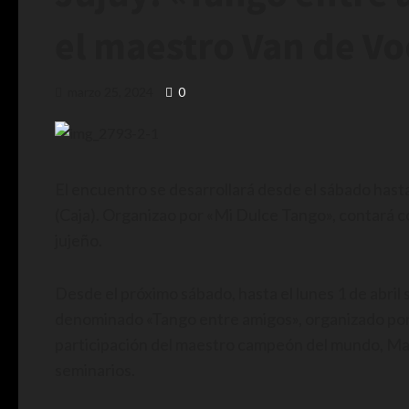
el maestro Van de V
marzo 25, 2024
0
El encuentro se desarrollará desde el sábado hast
(Caja). Organizao por «Mi Dulce Tango», contará c
jujeño.
Desde el próximo sábado, hasta el lunes 1 de abril
denominado «Tango entre amigos», organizado por
participación del maestro campeón del mundo, Ma
seminarios.