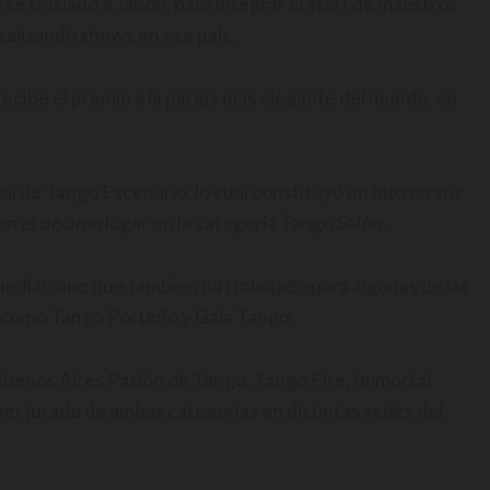
se trasladó a Japón, para integrar el staff de maestros
ealizando shows en ese país.
ecibe el premio a la pareja más elegante del mundo, en
l de Tango Escenario, lo cual constituyó un hito en sus
 el décimo lugar en la categoría Tango Salón.
ndial, sino que también ha trabajado para algunas de las
 como Tango Porteño y Gala Tango.
uenos Aires Pasión de Tango, Tango Fire, Immortal
er jurado de ambas categorías en distintas sedes del