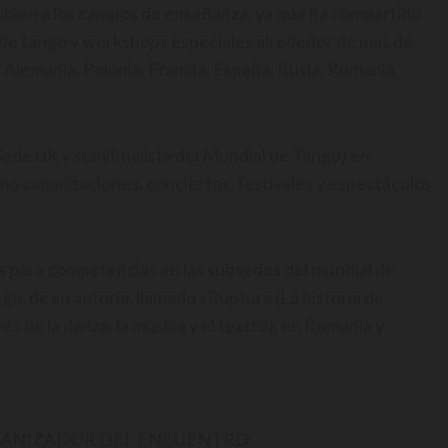
mbién a los campos de enseñanza, ya que ha compartido
 de tango y workshops especiales alrededor de más de
a, Alemania, Polonia, Francia, España, Rusia, Rumania,
de UK y semifinalista del Mundial de Tango) en
mo capacitaciones, conciertos, festivales y espectáculos
para competencias en las subsedes del mundial de
o, de su autoría, llamado «Ruptura (La historia de
s de la danza, la música y el teatro), en Rumania y
RGANIZADOR DEL ENCUENTRO