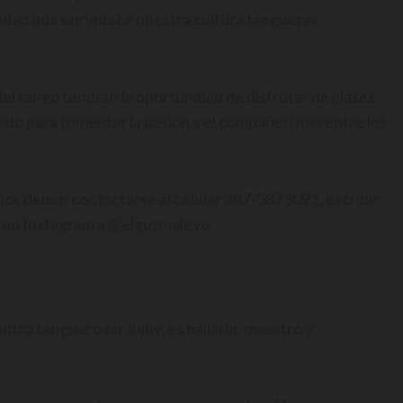
sidad que enriquece nuestra cultura tanguera»,
 del tango tendrán la oportunidad de disfrutar de clases
ñado para fomentar la pasión y el compañerismo entre los
ados deben contactarse al celular 387-5873091, escribir
r en Instagram a @elguzmalevo.
tro tanguero en Jujuy, es bailarín, maestro y