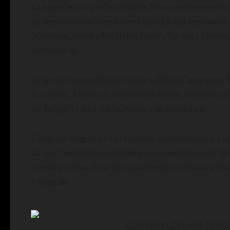
La experiencia profesional de Max se extiende ta
su amplio conocimiento en importantes festivales
20 países, entre ellos Italia, Japón, Turquía, Greci
entre otros.
Su actual compañera es Raluca Aldea (Campeona Se
Bucarest. Juntos desarrollan distintos eventos co
de Tango Teatro, en Rumania y alrededores.
Como coreógrafo ha preparado numerosas parejas 
tango. También ha realizado un espectáculo de tang
nuestras vidas durante la pandemia, contada a travé
Paraguay.
GUSTAVO ZELAYA | O