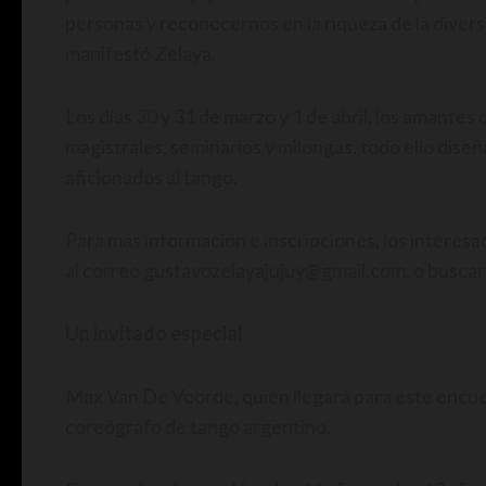
personas y reconocernos en la riqueza de la diver
manifestó Zelaya.
Los días 30 y 31 de marzo y 1 de abril, los amantes
magistrales, seminarios y milongas, todo ello dise
aficionados al tango.
Para más información e inscripciones, los interes
al correo gustavozelayajujuy@gmail.com, o busca
Un invitado especial
Max Van De Voorde, quien llegará para este encuen
coreógrafo de tango argentino.