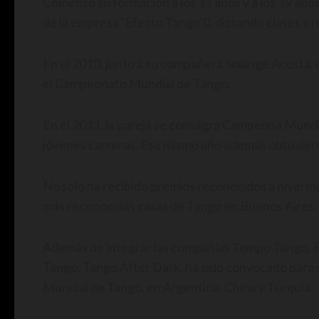
Comenzó su formación a los 11 años y a los 19 años 
de la empresa ‘Efecto Tango’0, dictando clases y r
En el 2010, junto a su compañera Solange Acosta, r
el Campeonato Mundial de Tango.
En el 2011, la pareja se consagra Campeona Mundia
jóvenes carreras. Ese mismo año además obtuvieron
No solo ha recibido premios reconocidos a nivel mu
más reconocidas casas de Tango en Buenos Aires,
Además de integrar las compañías Tempo Tango, B
Tango, Tango After Dark, ha sido convocado para s
Mundial de Tango, en Argentina, China y Turquía.