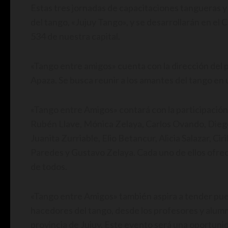
Estas tres jornadas de capacitaciones tangueras y 
del tango, «Jujuy Tango», y se desarrollarán en el
534 de nuestra capital.
«Tango entre amigos» cuenta con la dirección del 
Apaza. Se busca reunir a los amantes del tango en
«Tango entre Amigos» contará con la participación
Rubén Llave, Mónica Zelaya, Carlos Ovando, Die
Juanita Zurriable, Elio Betancur, Alicia Salazar, Ci
Paredes y Gustavo Zelaya. Cada uno de ellos ofrec
de todos.
«Tango entre Amigos» también aspira a tender pue
hacedores del tango, desde los profesores y alumn
provincia de Jujuy. Este evento será una oportun