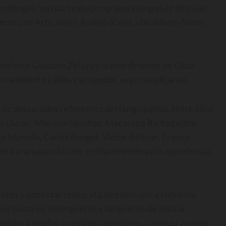
milongas, son parte del programa integral de difusión
 Centro de Arte Joven Andino (Caja), ubicado en Alvear
profesor Gustavo Zelaya y la coordinación de Gilda
 un ambiente cálido y acogedor, según explicaron.
 de destacados referentes del tango jujeño, entre ellos:
go Duran, Mariana Sánchez, Macarena Barbagelata,
rilo Mansilla, Carlos Burgos, Víctor Beltrán, Franco
erá una capacitación, enriqueciendo así la experiencia
ntes y conectar redes. «Queremos unir a todos los
os hasta los milongueros y tangueros de toda la
idad para ampliar nuestras conexiones, conocer nuevas