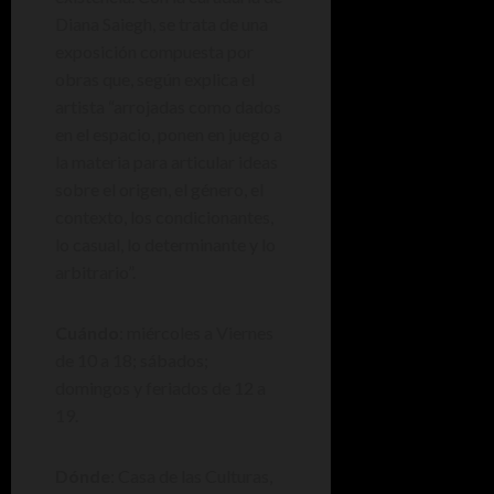
Diana Saiegh, se trata de una
exposición compuesta por
obras que, según explica el
artista “arrojadas como dados
en el espacio, ponen en juego a
la materia para articular ideas
sobre el origen, el género, el
contexto, los condicionantes,
lo casual, lo determinante y lo
arbitrario”.
Cuándo
: miércoles a Viernes
de 10 a 18; sábados;
domingos y feriados de 12 a
19.
Dónde
: Casa de las Culturas,