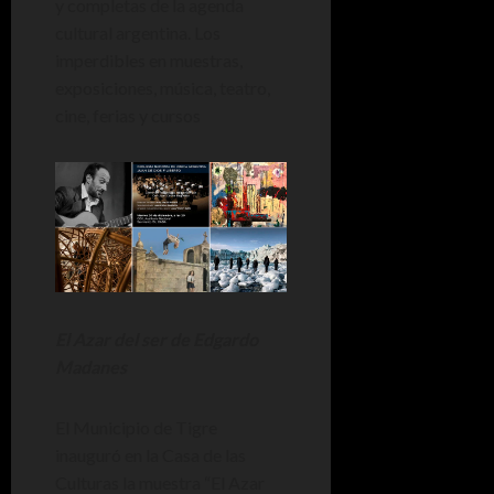
y completas de la agenda
cultural argentina. Los
imperdibles en muestras,
exposiciones, música, teatro,
cine, ferias y cursos
El Azar del ser de Edgardo
Madanes
El Municipio de Tigre
inauguró en la Casa de las
Culturas la muestra “El Azar