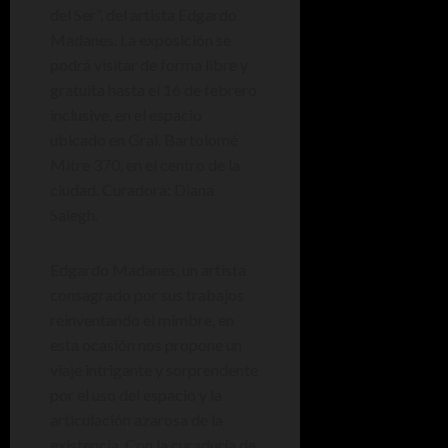
del Ser”, del artista Edgardo
Madanes. La exposición se
podrá visitar de forma libre y
gratuita hasta el 16 de febrero
inclusive, en el espacio
ubicado en Gral. Bartolomé
Mitre 370, en el centro de la
ciudad. Curadora: Diana
Saiegh.
Edgardo Madanes, un artista
consagrado por sus trabajos
reinventando el mimbre, en
esta ocasión nos propone un
viaje intrigante y sorprendente
por el uso del espacio y la
articulación azarosa de la
existencia. Con la curaduría de