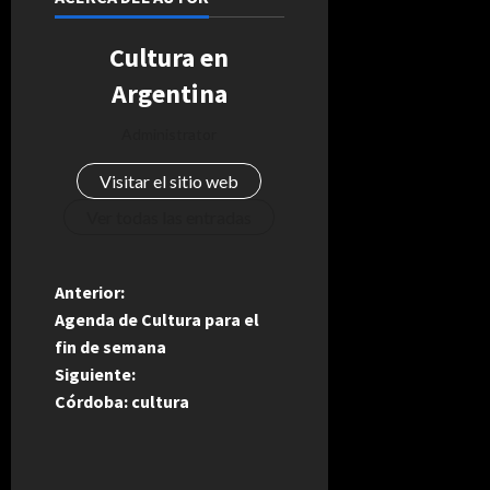
Cultura en
Argentina
Administrator
Visitar el sitio web
Ver todas las entradas
N
Anterior:
Agenda de Cultura para el
a
fin de semana
Siguiente:
v
Córdoba: cultura
e
g