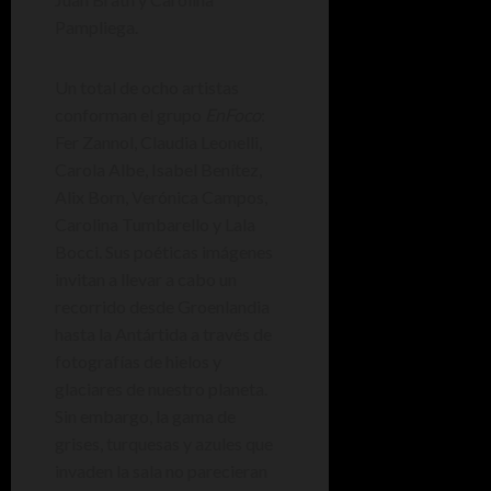
Pampliega.
Un total de ocho artistas
conforman el grupo
EnFoco
:
Fer Zannol, Claudia Leonelli,
Carola Albe, Isabel Benítez,
Alix Born, Verónica Campos,
Carolina Tumbarello y Lala
Bocci. Sus poéticas imágenes
invitan a llevar a cabo un
recorrido desde Groenlandia
hasta la Antártida a través de
fotografías de hielos y
glaciares de nuestro planeta.
Sin embargo, la gama de
grises, turquesas y azules que
invaden la sala no parecieran