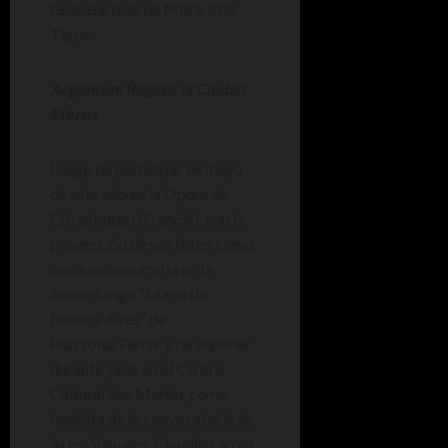
Gral. Bartolomé Mitre 370.
Tigre.
Argentum Regina, la Ciudad
Eterna
Luego de participar en mayo
de este año en la Ópera de
Estrasburgo (Francia), con la
proyección de sus fotos como
única escenografía en la
ópera-tango “María de
Buenos Aires” de
Piazzolla/Ferrer y de exponer
durante junio en el Centro
Cultural San Martín, como
finalista de la convocatoria de
Artes Visuales, Claudio Larrea