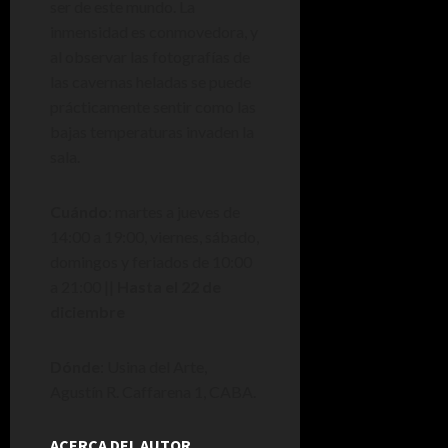
ser de este mundo. La
inmensidad es conmovedora, y
al observar las fotografías de
las cavernas heladas se puede
prácticamente sentir como las
bajas temperaturas invaden la
sala.
Cuándo
: martes a jueves de
14:00 a 19:00, viernes, sábado,
domingos y feriados de 10:00
a 21:00 ||
Hasta el 22 de
diciembre
Dónde
: Usina del Arte,
Agustín R. Caffarena 1, CABA.
ACERCA DEL AUTOR