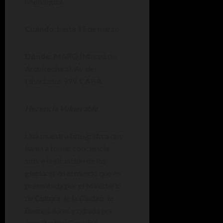
hodológica.
Cuándo
: hasta 15 de marzo
Dónde
: MARQ (Museo de
Arquitectura), Av. del
Libertador 999, CABA.
Herencia Vulnerable
Una muestra fotográfica que
llama a tomar conciencia
sobre la situación de los
glaciares en el mundo que es
presentada por el Ministerio
de Cultura de la Ciudad de
Buenos Aires y curada por
Juan Brath y Carolina