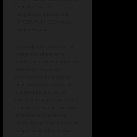
concluirá este año
inaugurando la exposición
“ARGENTUM REGINA, La
Ciudad Eterna».
El trabajo de Claudio Larrea
indaga en un imaginario
fantástico de Buenos Aires. En
este recorrido por un
repertorio de sus imágenes
devela una simbología de la
arquitectura que decide
registrar, su estructura física y
metafísica. Espacio y tiempo
adquieren en Claudio una
valoración que concentra en la
imagen de una Buenos Aires