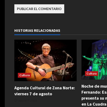
s
HISTORIAS RELACIONADAS
Cultura
Cultura
Noche de mur
Agenda Cultural de Zona Norte:
Fernando: Es
viernes 7 de agosto
presenta su 
agosto 7, 2026
en La Cuadra