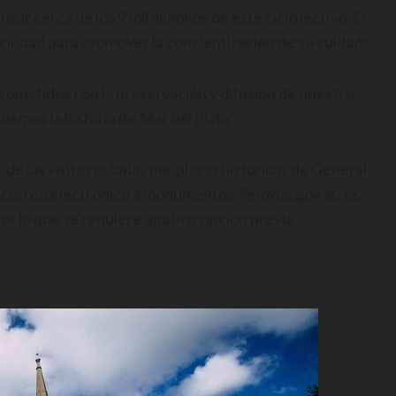
ar cerca de los 9 mil alumnos de este ciclo lectivo. El
 la ciudad para promover la concientización de su cuidado.
ometidos con la preservación y difusión de nuestro
emos la historia de Mar del Plata”.
de las visitas guiadas por plazas históricas de General
n correo electrónico a monumentos@emvial.gov.ar. Es
or lo que se requiere una inscripción previa.