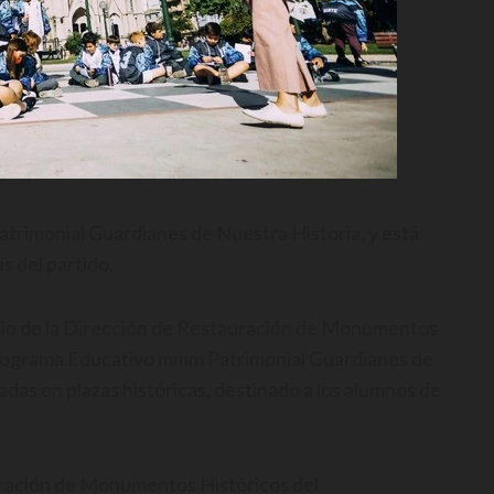
atrimonial Guardianes de Nuestra Historia, y está
s del partido.
dio de la Dirección de Restauración de Monumentos
l Programa Educativo mmm Patrimonial Guardianes de
iadas en plazas históricas, destinado a los alumnos de
tauración de Monumentos Históricos del