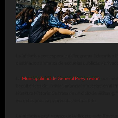
La iniciativa corresponde al Programa Educativo P
destinado a alumnos de escuelas públicas y privada
La
Municipalidad de General Pueyrredon
, por me
Escultóricos del Emvial, anuncia la inscripción a
Nuestra Historia. Se trata de un ciclo de visitas gu
escuelas públicas y privadas del partido.
La iniciativa está a cargo de la directora de Res