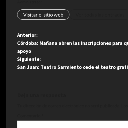
Administrator
Visitar el sitio web
Ver todas las entradas
N
Anterior:
Córdoba: Mañana abren las inscripciones para qu
a
apoyo
v
Siguiente:
San Juan: Teatro Sarmiento cede el teatro grati
e
g
a
Deja una respuesta
Tu dirección de correo electrónico no será publicada.
Los
c
Comentario
*
i