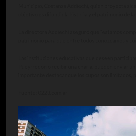
Municipio, Costanza Addiechi, quien proyecta alcanz
objetivo es difundir la historia y el patrimonio de
La directora Addiechi aseguró que “estamos compr
patrimonio para que entre todos conozcamos y cuid
Las instituciones educativas que deseen participar 
Pueyrredon o recibir una charla, pueden enviar u
importante destacar que los cupos son limitados, p
Fuente: 0223.com.ar