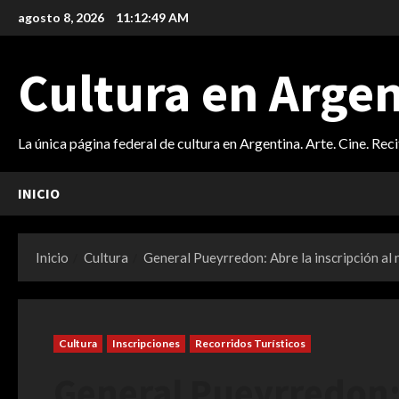
Saltar
agosto 8, 2026
11:12:51 AM
al
contenido
Cultura en Arge
La única página federal de cultura en Argentina. Arte. Cine. Rec
INICIO
Inicio
Cultura
General Pueyrredon: Abre la inscripción al n
Cultura
Inscripciones
Recorridos Turísticos
General Pueyrredon: 