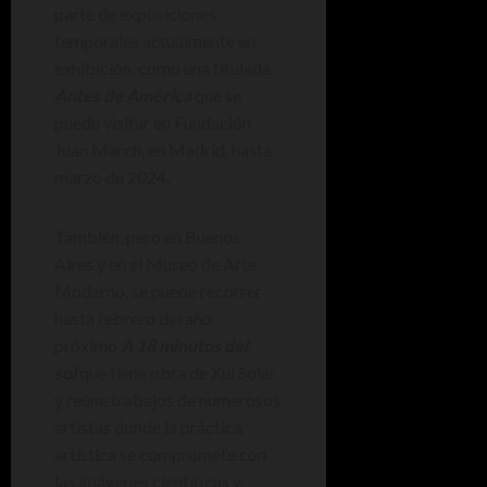
parte de exposiciones
temporales actualmente en
exhibición, como una titulada
Antes de América
que se
puede visitar en Fundación
Juan March, en Madrid, hasta
marzo de 2024.
También, pero en Buenos
Aires y en el Museo de Arte
Moderno, se puede recorrer
hasta febrero del año
próximo
A 18 minutos del
sol
que tiene obra de Xul Solar
y reúne trabajos de numerosos
artistas donde la práctica
artística se compromete con
las imágenes científicas y,