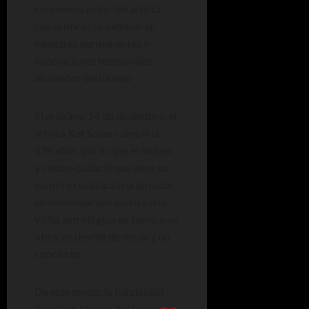
conmemoración del artista,
cuyas obras se exhiben en
muestras permanentes y
exposiciones temporales
alrededor del mundo
El próximo 14 de diciembre, el
artista
Xul Solar
cumpliría
136 años, por lo que el museo
y centro cultural que lleva su
nombre realizará una jornada
en homenaje que incluye una
visita astrológica en torno a su
obra, un desfile de moda y un
concierto.
De este modo, la Fundación
Pan Klub Museo Xul Solar,
que