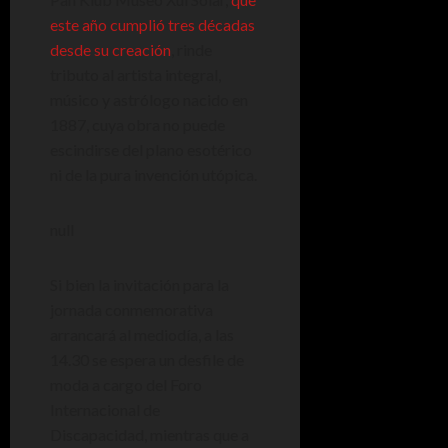
este año cumplió tres décadas
desde su creación
, rinde
tributo al artista integral,
músico y astrólogo nacido en
1887, cuya obra no puede
escindirse del plano esotérico
ni de la pura invención utópica.
null
Si bien la invitación para la
jornada conmemorativa
arrancará al mediodía, a las
14.30 se espera un desfile de
moda a cargo del Foro
Internacional de
Discapacidad, mientras que a