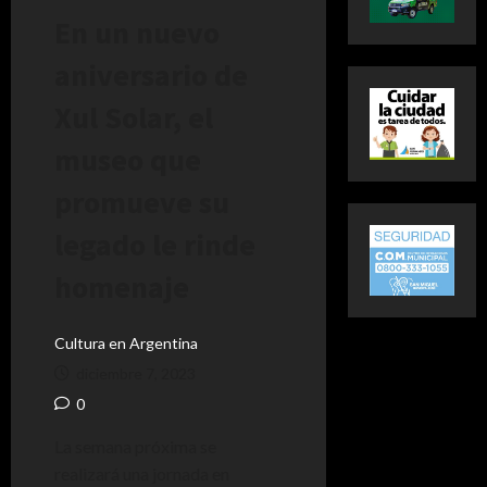
En un nuevo
aniversario de
Xul Solar, el
museo que
promueve su
legado le rinde
homenaje
Cultura en Argentina
diciembre 7, 2023
0
La semana próxima se
realizará una jornada en