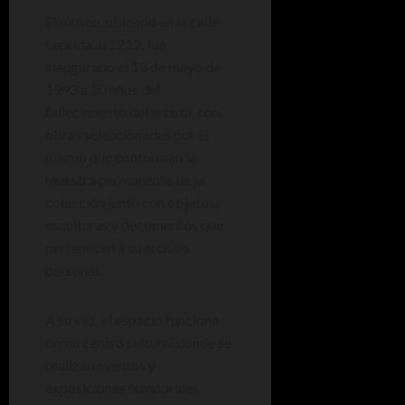
El museo, ubicado en la calle
Laprida al 1212, fue
inaugurado el 13 de mayo de
1993 a 30 años del
fallecimiento del artista, con
obras seleccionadas por él
mismo que conforman la
muestra permanente de la
colección junto con objetos,
esculturas y documentos que
pertenecen a su archivo
personal.
A su vez, el espacio funciona
como centro cultural donde se
realizan eventos y
exposiciones temporales