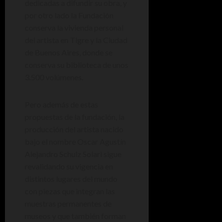
dedicadas a difundir su obra, y
por otro lado la Fundación
conserva la vivienda personal
del artista en Tigre y la Ciudad
de Buenos Aires, donde se
conserva su biblioteca de unos
3.500 volúmenes.
Pero además de estas
propuestas de la fundación, la
producción del artista nacido
bajo el nombre Oscar Agustín
Alejandro Schulz Solari sigue
revalidando su vigencia en
distintos lugares del mundo
con piezas que integran las
muestras permanentes de
museos y que también forman