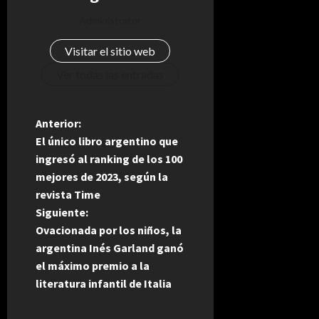
Administrator
Visitar el sitio web
Ver todas las entradas
N
Anterior:
El único libro argentino que
a
ingresó al ranking de los 100
mejores de 2023, según la
v
revista Time
e
Siguiente:
Ovacionada por los niños, la
g
argentina Inés Garland ganó
el máximo premio a la
a
literatura infantil de Italia
c