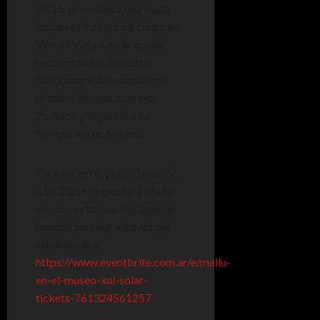
las 16 se realizará una visita
guiada astrológica a cargo de
Vilma Piñeyro, en la que se
recorrerán los aspectos
místicos y esotéricos de su
producción, pasando por
Zodiaco y llegando a su
famoso mazo de tarot.
Para el cierre, ya por la noche,
a las 20, se presentará
Mailu
en concierto. Las entradas se
pueden adquirir a través del
siguiente link:
https://www.eventbrite.com.ar/e/mailu-
en-el-museo-xul-solar-
tickets-761324561257
.