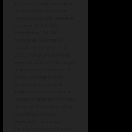
El recinto
The
Sphere, que
es
una gigantesca instalación
provista
de 16.000 pantallas
de luces LED de alta
definición y 160.000
altavoces,
se estrenó el
pasado mes de octubre de
2023 y lo hizo precisamente
de la mano de U2. Una imagen
holográfica de 15 metros de
altura, un avatar de 360º
grados y una cascada de
imágenes que desborda a un
público incapaz de mirar hacia
un único lado. Cuando no haya
conciertos o eventos
especiales, The Sphere
también se puede visitar y la