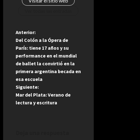
Visitar el sitio web
Ver todas las entradas
N
Anterior:
Del Colón a la Ópera de
a
París: tiene 17 años y su
performance en el mundial
v
de ballet la convirtió en la
e
primera argentina becada en
esa escuela
g
Siguiente:
Mar del Plata: Verano de
a
lectura y escritura
c
i
Deja una respuesta
ó