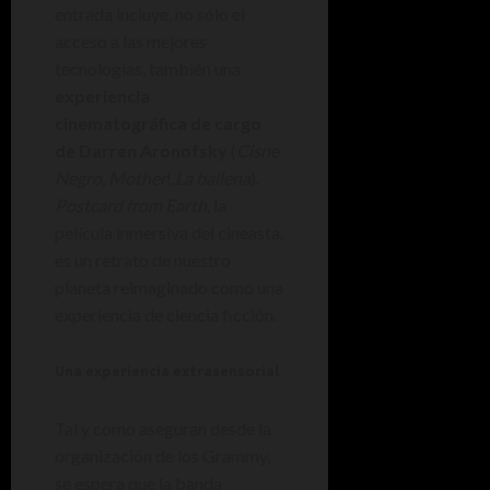
entrada incluye, no sólo el
acceso a las mejores
tecnologías, también una
experiencia
cinematográfica de cargo
de Darren Aronofsky
(
Cisne
Negro
,
Mother
!,
La ballena
).
Postcard from Earth
, la
película inmersiva del cineasta,
es un retrato de nuestro
planeta reimaginado como una
experiencia de ciencia ficción.
Una experiencia extrasensorial
Tal y como aseguran desde la
organización de los Grammy,
se espera que la banda