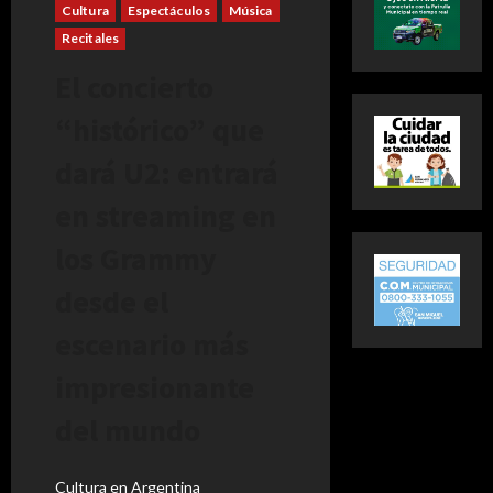
Cultura
Espectáculos
Música
Recitales
El concierto
“histórico” que
dará U2: entrará
en streaming en
los Grammy
desde el
escenario más
impresionante
del mundo
Cultura en Argentina