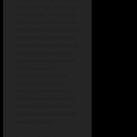
artistas de la talla de Dua Lipa,
Olivia Rodrigo, Billie Eillish o,
tal y como se rumorea, incluso
Taylor Swift. Los Grammy son
unos premios que despiertan
gran expectación dentro de la
industria musical, y por eso
tocar durante su gala es todo
un privilegio y una
oportunidad de cara a un
público completamente
entregado. No obstante, por
primera vez un grupo actuará
sin ni siquiera estar allí. Pero,
¿quién podría estar detrás de
semejante osadía?