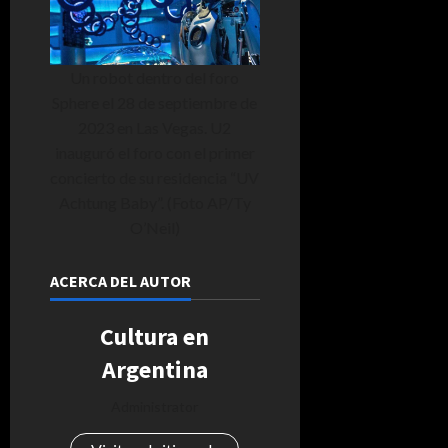
Un robot dentro del foro
Sphere el 28 de septiembre de
2023 en Las Vegas. U2
inauguró el foro con el primer
concierto de su residencia “UV
Achtung Baby”. (Foto AP/Ty
O’Neil)
ACERCA DEL AUTOR
Cultura en
Argentina
Administrator