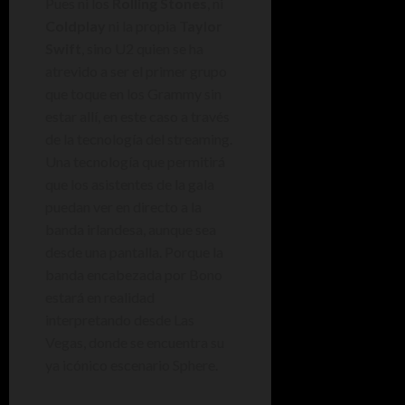
Pues ni los
Rolling Stones
, ni
Coldplay
ni la propia
Taylor
Swift
, sino U2 quien se ha
atrevido a ser el primer grupo
que toque en los Grammy sin
estar allí, en este caso a través
de la tecnología del streaming.
Una tecnología que permitirá
que los asistentes de la gala
puedan ver en directo a la
banda irlandesa, aunque sea
desde una pantalla. Porque la
banda encabezada por Bono
estará en realidad
interpretando desde Las
Vegas, donde se encuentra su
ya icónico escenario Sphere.