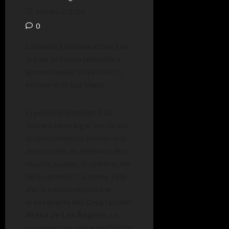
febrero 2, 2024
0
La banda irlandesa actuará en
la gala de forma telemática
aprovechando su ya icónico
escenario en Las Vegas
El próximo domingo 4 de
febrero tiene lugar uno de los
acontecimientos anuales más
importantes en el mundo de la
música, a saber, la celebración
de los premios Grammy. Este
año la edición se ubica en
el
escenario del Crypto.com
Arena de Los Ángeles,
un
escenario por el que desfilarán