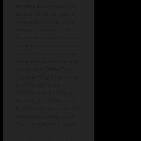
irlandesa de “una actuación
especial e histórica”, dado el
vanguardista escenario que
acogerá su interpretación.
Para ir calentando, el grupo ya
ha compartido un adelanto de
cómo lucirá este espectáculo
con una de sus canciones más
míticas,
Even Better Than
The Real Thing
. En definitiva,
toda una experiencia
extrasensorial que vovlerá
locos a los espectadores de
los Grammy y que a la vez dará
buena muestra del poder de
The Sphere de cara al futuro.