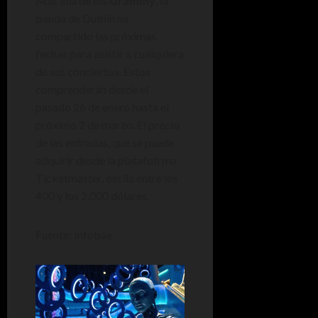
Más allá de los
Grammy
, la
banda de Dublín ha
compartido las próximas
fechas para asistir a cualquiera
de sus conciertos. Estos
comprenderán desde el
pasado 26 de enero hasta el
próximo 2 de marzo. El precio
de las entradas, que se puede
adquirir desde la platafotrma
Ticketmaster, oscila entre los
400 y los 2.000 dólares,
Fuente: Infobae