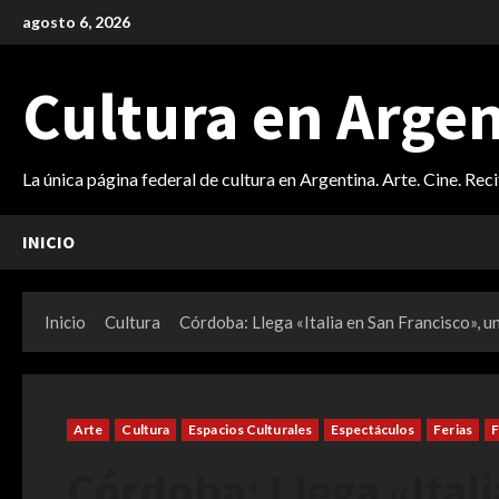
Saltar
agosto 6, 2026
al
contenido
Cultura en Arge
La única página federal de cultura en Argentina. Arte. Cine. Rec
INICIO
Inicio
Cultura
Córdoba: Llega «Italia en San Francisco», un
Arte
Cultura
Espacios Culturales
Espectáculos
Ferias
F
Córdoba: Llega «Ital