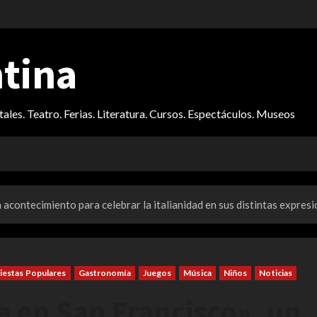
ntina
itales. Teatro. Ferias. Literatura. Cursos. Espectáculos. Museos
 acontecimiento para celebrar la italianidad en sus distintas expres
iestas Populares
Gastronomía
Juegos
Música
Niños
Noticias
ia en San Francisco», un