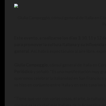
Giulia Campeggio, cónsul general de Italia en Có
Pe
Este evento, a realizarse los días 3, 10, 11 y 12
para promover la cultura italiana y su influencia 
general
. Así, habrá espectáculos al aire libre, exp
Giulia Campeggio
, cónsul general de Italia en Có
Periódico
y señaló: “Es una manifestación muy gran
queremos celebrar la italianidad en San Francisco y
se hizo en conjunto entre Italia y en este caso los
“Tiene que ver con varias cosas, el arte, la cultura
porque es la ciudad más italiana de la Argentina,