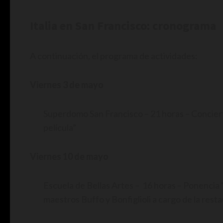
Italia en San Francisco: cronograma
A continuación, el programa de actividades:
Viernes 3 de mayo
Superdomo San Francisco – 21 horas – Concierto
película”
Viernes 10 de mayo
Escuela de Bellas Artes – 16 horas – Ponencia “
maestros Buffo y Bonfiglioli a cargo de la r