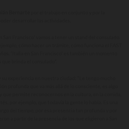
ián Bernarte
por el trabajo en conjunto y por la
oder desarrollar las actividades.
 San Francisco’ vamos a tener un stand del consulado.
 ejemplo, cómo hacer un trámite, cómo funciona el FAST
años. ‘Italia en San Francisco’ es también un momento
s que brinda el consulado”.
o y su experiencia en nuestra ciudad: “Le tengo mucho
ión profunda que va más allá de lo consciente, es algo
y que permite reconocernos en la cultura, en la comida,
tés, por ejemplo, que todavía la gente lo habla. Es una
 largo del tiempo, por esa presencia tan profunda y por
on a partir de la presencia de los que eligieron a San