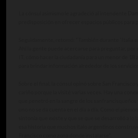
La cónsul asimismo le agradeció al intendente
Dam
predisposición en ofrecer espacios públicos para p
Seguidamente, retomó: “También durante ‘Italia en
Ahí la gente puede acercarse para preguntar, por
IT, cómo hacer la ciudadanía para un menor de 18 
para brindar información alrededor de los servicio
Sobre el final, la cónsul opinó sobre San Francisc
cariño porque la visité varias veces. Hay una conex
que penetró en la sangre de los sanfrancisqueños 
uno no se da cuenta en el día a día. Como el piemon
sintonía que existe y que se que se desarrolló a lo
esa historia que muchos ítalo argentinos construyer
Francisco como zona donde instalarse”.