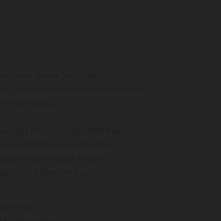
amontesas Donne Musicale
 – Cristián Provenzano y Noelia Ciccioli
ristico italiano
ianos – Djs Marina Death, B2B Marcus
igración italiana en Argentina
Maggio – Musica Delle Radici
igración italiana en Argentina
 el mes)
te todo el mes)