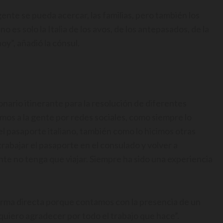
nte se pueda acercar, las familias, pero también los
o es solo la Italia de los avos, de los antepasados, de la
hoy”, añadió la cónsul.
ario itinerante para la resolución de diferentes
mos a la gente por redes sociales, como siempre lo
l pasaporte italiano, también como lo hicimos otras
rabajar el pasaporte en el consulado y volver a
nte no tenga que viajar. Siempre ha sido una experiencia
rma directa porque contamos con la presencia de un
e quiero agradecer por todo el trabajo que hace”.