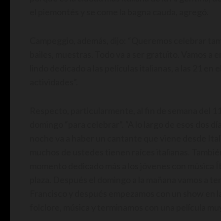
el piemontés y se come la bagna cauda, agregó.
Campeggio, además, dijo: “Queremos celebrar tambi
bailes, muestras. Todo va a ser gratuito. Vamos a
lindo dedicado a las películas italianas, a las 21 e
actividades”.
Respecto, particularmente, al fin de semana del 1
domingo “para celebrar”. “A lo largo de esos dos dí
noche va a haber un cantante que viene desde Italia
muchos de ustedes tienen raíces italianas. También
momento dedicado más a los jóvenes con música Ítal
plaza. Después el domingo a la mañana vamos a ten
Francisco y después empezamos con un show en la 
folclore, música y terminamos con una película muy 