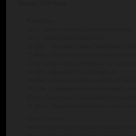
Sábado 11 de mayo
Plaza Cívica
12 hs. – Apertura Feria Gastronómica italiana
14 hs. -Grupo musical Siamo Fuori
15.10hs. – Grupo de Danzas Tradicionales Pi
15.40 hs. – Grupo musical show italiano en vivo
17 hs. – Grupo danzas folclóricas – Grupo folclo
17.40 hs. -Agrupación Cotal Emigranti
18.30hs. – Fiesta Italo Disco y aperitivos ital
19.55 hs. – Mapping una historia en común: inm
20 hs. – Concierto el artista italiano Antonio 
21.40 hs. – Mapping una historia en común: inm
Centro Cultural
Muestra Gusto (abierta al público durante todo
Muestra AngenTanos (abierta al público duran