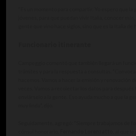
“Es un momento para compartir. Yo espero que la ge
jóvenes, para que puedan vivir Italia, conocer más, n
gente que vino hace siglos, sino que es la Italia de 
Funcionario itinerante
Campeggio comentó que también llegará un funcion
trámites y para la respuesta a consultas. “Convoca
hacemos. Vamos a hacer la emisión y renovación de
veces. Vamos a recolectar los datos para después t
enviárselo a la gente. Eso ayuda mucho a que la ge
muy linda”, dijo.
Seguidamente, agregó: “Siempre trabajamos de fo
cónsul honorario,
Fernando Lorenzatto
, al que l