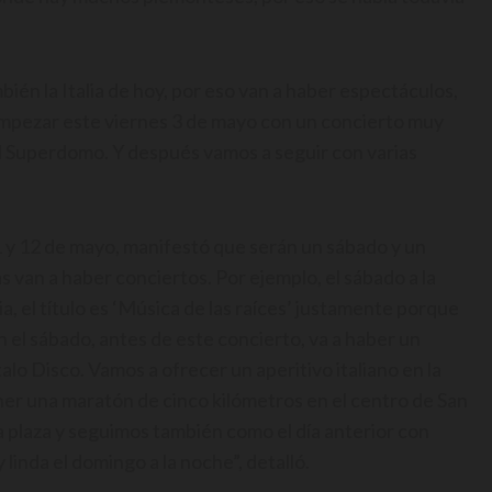
én la Italia de hoy, por eso van a haber espectáculos,
 empezar este viernes 3 de mayo con un concierto muy
n el Superdomo. Y después vamos a seguir con varias
1 y 12 de mayo, manifestó que serán un sábado y un
as van a haber conciertos. Por ejemplo, el sábado a la
, el título es ‘Música de las raíces’ justamente porque
 el sábado, antes de este concierto, va a haber un
o Disco. Vamos a ofrecer un aperitivo italiano en la
er una maratón de cinco kilómetros en el centro de San
plaza y seguimos también como el día anterior con
linda el domingo a la noche”, detalló.