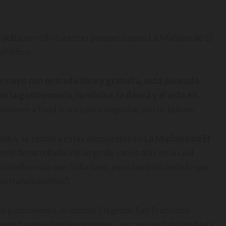
rdoba, se refirió a estas propuestas en La Mañana de El
riódico.
 de mayo con entrada libre y gratuita, está pensado
en la gastronomía, la música, la danza y el arte en
osiciones y food trucks para degustar platos típicos.
rdoba, se refirió a estas propuestas en
La Mañana de El
de desarrollada a lo largo de varios días en la cual
 la influencia que Italia tuvo, pero también todo lo que
 sanfrancisqueños”.
, la gastronomía, el idioma. Elegimos San Francisco
 donde hay muchos piemonteses, por eso se habla todavía