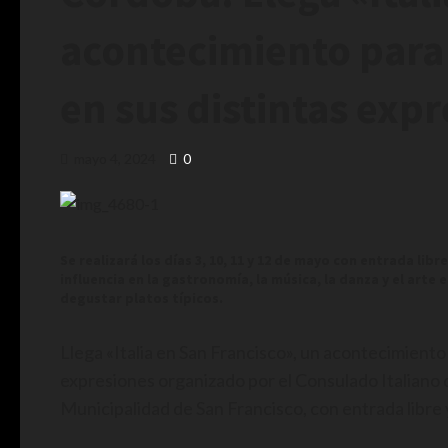
acontecimiento para 
en sus distintas exp
mayo 4, 2024
0
Se realizará los días 3, 10, 11 y 12 de mayo con entrada lib
influencia en la gastronomía, la música, la danza y el arte
degustar platos típicos.
Llega «Italia en San Francisco», un acontecimiento 
expresiones organizado por el Consulado Italiano 
Municipalidad de San Francisco, con entrada libre 