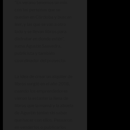
“En verano tenemos un mix
con las personas que se
quedan en Córdoba y buscan
leer, y las que se van a otro
lado y se llevan libros para
disfrutar en donde estén”,
suma Agustín Saavedra,
publicista y también
coordinador del proyecto.
La idea de crear un alquiler de
libros surgió en el año 2018,
cuando los emprendedores
vieron la estantería llena de
libros que la mamá y la abuela
de Agustín tenían sin saber
que hacer con ellos. Pensaron
en venderlos o publicarlos