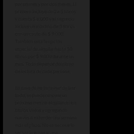
por un mes y por dos meses. El
primero incluye de 3 a 5 libros
y cuesta $ 6.000 y el segundo
incluye un máximo de 3 libros
con un costo de $ 9.000.
También está la opción
especial de alquilar hasta 10
libros por $ 9.000 durante un
mes. Todo depende del ritmo
de lectura de cada persona.
En caso de no terminar de leer
todo, se puede renovar un
próximo mes re-alquilando los
títulos viejos y agregando
nuevos o extender una semana
más el plazo. No es necesario
ser socio o pagar una