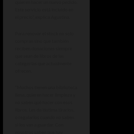
quieren hacer un nuevo pedido.
Este servicio está incluido en
el precio”, explica Agustina.
Para renovar el stock no solo
compran sino que también
reciben donaciones siempre
que sean de libros de las
categorías que actualmente
ofrecen.
“Muchos tienen una biblioteca
llena, quieren hacer limpieza y
no saben qué hacer con esos
libros. Les da lástima tirarlos,
o regalarlos cuando no saben
si los van a guardar. Con
nosotros saben que hay