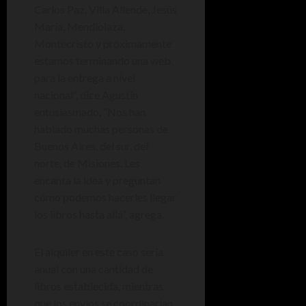
Carlos Paz, Villa Allende, Jesús
María, Mendiolaza,
Montecristo y próximamente
estamos terminando una web
para la entrega a nivel
nacional”, dice Agustín
entusiasmado. “Nos han
hablado muchas personas de
Buenos Aires, del sur, del
norte, de Misiones. Les
encanta la idea y preguntan
cómo podemos hacerles llegar
los libros hasta allá”, agrega.
El alquiler en este caso sería
anual con una cantidad de
libros establecida, mientras
que los envíos se coordinarían