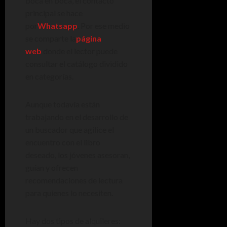
boca en boca, el contacto
principal se hace
por
Whatsapp
. Por ese medio
se comparte la
página
web
donde el lector puede
consultar el catálogo dividido
en categorías.
Aunque todavía están
trabajando en el desarrollo de
un buscador que agilice el
encuentro con el libro
deseado, los jóvenes asesoran,
guían y ofrecen
recomendaciones de lectura
para quienes lo necesiten.
Hay dos tipos de alquileres: