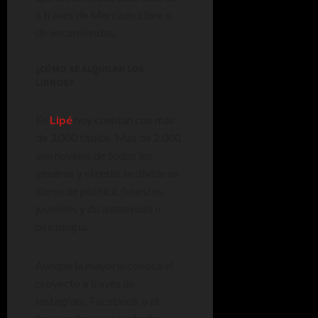
a través de Mercado Libre o
de encomiendas.
¿CÓMO SE ALQUILAN LOS
LIBROS?
En
Lipé
hoy cuentan con más
de 3.000 títulos. Más de 2.000
son novelas de todos los
géneros y el resto se divide en
libros de política, finanzas,
juveniles y de autoayuda o
psicología.
Aunque la mayoría conoce el
proyecto a través de
Instagram, Facebook o el