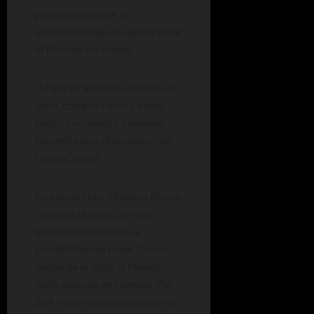
primeros años de la
universidad que les gusta tener
el libro en sus manos”.
“El que es lector no compra un
libro, compra cinco y viene
todos los meses o semanas.
Necesita una alternativa más
barata”, suma.
En ese sentido, Mariana Bocco
remarca la atracción que
genera en el público la
posibilidad del canje. Como
dueña de la librería Nuevo
Siglo ubicada en General Paz
264, observa constantemente