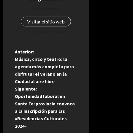
Administrator
Visitar el sitio web
Ver todas las entradas
N
Anterior:
Música, circo y teatro: la
a
agenda más completa para
disfrutar el Verano en la
v
Ciudad al aire libre
e
Siguiente:
Oportunidad laboral en
g
Santa Fe: provincia convoca
a la inscripción para las
a
«Residencias Culturales
2024»
c