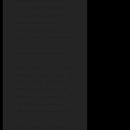
marketing. Al principio les
costó y todo se manejaba de
boca en boca pero con el
tiempo llegaron a mas
personas y el amplio
recibimiento fue inesperado.
Primero iniciaron en barrio
Poeta Lugones y en otros
barrios de la zona norte como
Márques de Sobremonte, San
Martín y Villa Cabrera. En
pandemia se animaron a los
envíos en toda la ciudad
impulsados por el poco
tránsito que había en las calles.
“Ahora hacemos entregas en