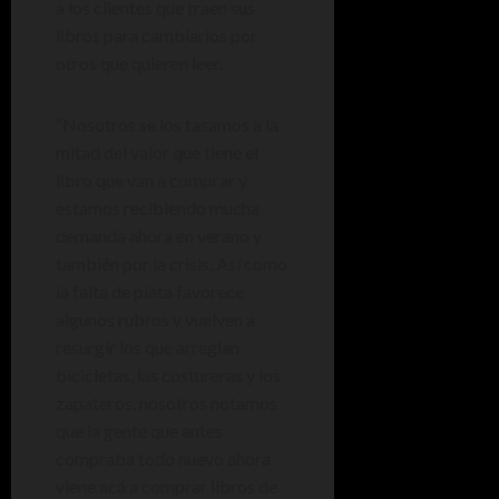
a los clientes que traen sus
libros para cambiarlos por
otros que quieren leer.
“Nosotros se los tasamos a la
mitad del valor que tiene el
libro que van a comprar y
estamos recibiendo mucha
demanda ahora en verano y
también por la crisis. Así como
la falta de plata favorece
algunos rubros y vuelven a
resurgir los que arreglan
bicicletas, las costureras y los
zapateros, nosotros notamos
que la gente que antes
compraba todo nuevo ahora
viene acá a comprar libros de