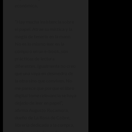
económica.
“Hay mucha insistencia sobre
el papel. Atrae su mística y la
magia de tenerlo en la mano.
No es lo mismo leer en la
compu o en un e-book, son
prácticas de lectura
diferentes. Igualmente no creo
que una vaya en desmedro de
la otra sino que conviven. No
me parece que porque el libro
digital tome relevancia se haya
dejado de leer en papel”,
afirma Augusto Rocamora,
dueño de La Rosa de Cobre,
librería dedicada a la compra,