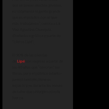
que se suman muchos jóvenes,
no solamente la gente grande
que es el público con el que
más trabajamos”, cuenta a
La
Voz
Agustina Chanquia,
diseñadora gráfica y parte de
“Libros Lipé”.
El 90% de las clientas
de
Lipé
son mujeres a partir de
los 40 años que “devoran” los
libros, pero el público infanto-
juvenil también tiene su
espacio y es durante los meses
de calor que resurge con más
fuerza.