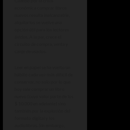
Cuando por la crisis
económica comprar libros
nuevos resulta inalcanzable,
alquilarlos se vuelve una
opción útil para los lectores
ávidos. A la par, crece el
circuito de compra, venta y
canje de usados.
Leer en papel se ha vuelto un
hábito cada vez más difícil de
conservar, no solo por lo que
hoy sale comprar un libro
nuevo (cuyo valor parte de los
$ 10.000 en adelante) sino
también por la explosión del
formato digital y los
audiolibros. Sin embargo,