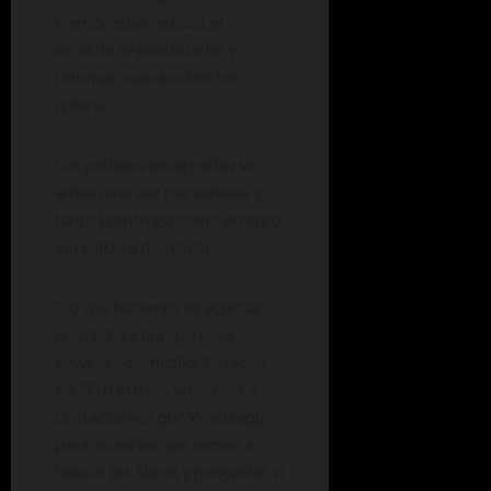
membresía mensual, el
servicio se puede dejar y
retomar cuando el lector
quiera.
Los pedidos encargados se
arman una vez por semana y
tanto la entrega como el retiro
se realiza a domicilio.
“Lo que hacemos es acordar
una fecha y horario para
llevarlo a domicilio. Pasados
los 30 o 60 días volvemos a
contactarnos por Whatsapp
para avisarles que vamos a
buscar los libros y preguntar si