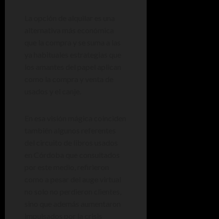
La opción de alquilar es una
alternativa más económica
que la compra y se suma a las
ya habituales estrategias que
los amantes del papel aplican
como la compra y venta de
usados y el canje.
En esa visión mágica coinciden
también algunos referentes
del circuito de libros usados
en Córdoba que consultados
por este medio, refirieron
como a pesar del auge virtual
no solo no perdieron clientes,
sino que además aumentaron
impulsados por la crisis