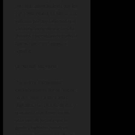
personas esperándolos que los
van a leer. Nuestros libros son
valiosos porque sabemos que
cada uno viene de una familia
distinta. Los cuidamos como si
fueran nuestros”, asegura
Agustín.
LA “MAGIA” DEL PAPEL
“Nosotros trabajamos
exclusivamente libros físicos,
no nos vamos a abrir a los
digitales. Hay mucho de eso y
queremos mantenernos en
este tipo de lectura que la
gente y también nosotros
amamos. Tenemos 27 años y