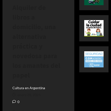
Alquiler de
libros a
domicilio, una
alternativa
práctica y
novedosa para
los amantes del
papel
Cultura en Argentina
enero 28, 2024
0