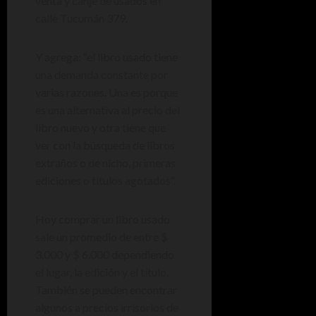
venta y canje de usados en
calle Tucumán 379.
Y agrega: “el libro usado tiene
una demanda constante por
varias razones. Una es porque
es una alternativa al precio del
libro nuevo y otra tiene que
ver con la búsqueda de libros
extraños o de nicho, primeras
ediciones o títulos agotados”.
Hoy comprar un libro usado
sale un promedio de entre $
3.000 y $ 6.000 dependiendo
el lugar, la edición y el título.
También se pueden encontrar
algunos a precios irrisorios de