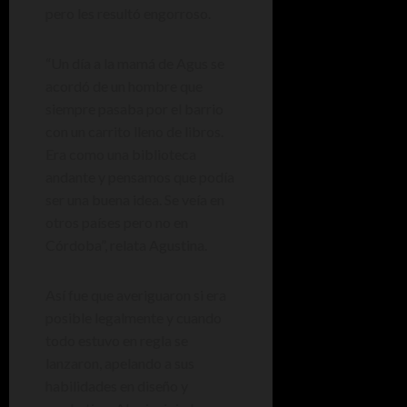
pero les resultó engorroso.
“Un día a la mamá de Agus se
acordó de un hombre que
siempre pasaba por el barrio
con un carrito lleno de libros.
Era como una biblioteca
andante y pensamos que podía
ser una buena idea. Se veía en
otros países pero no en
Córdoba”, relata Agustina.
Así fue que averiguaron si era
posible legalmente y cuando
todo estuvo en regla se
lanzaron, apelando a sus
habilidades en diseño y