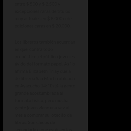
entre $ 500 y $ 2.500 y
excepciones raras de títulos
muy actuales en $ 8.000 o de
ediciones caras en $ 20.000.
Los libreros también acuerdan
en que, contra todo
pronóstico, el público joven es
ávido del formato papel. Así lo
afirma Elizabeth Triay duela
de librería San Martín ubicada
en Ayacucho 14: “Está la gente
grande acostumbrada al
formato físico, pero mucha
gente joven viene una vez al
mes a comprar su lotecito de
libros. Son chicos de
secundaria o que están en los