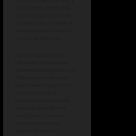
desde siempre hemos leído
libros en papel, los virtuales
son incómodos, te cansan la
vista y te dan tener dolor de
cabeza”, dice Agustín.
Agustina agrega que sus
clientas los eligen porque
tienen esa misma preferencia.
“Siempre nos dicen que el
papel tiene esa magia con el
olor a las páginas, la
posibilidad de ponerles un
señalador, ponerlos en la
mesita de luz. Tienen un
encanto con el que los
digitales no cuentan”.