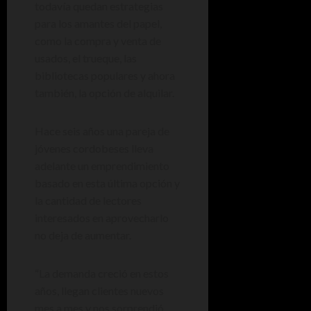
todavía quedan estrategias
para los amantes del papel,
como la compra y venta de
usados, el trueque, las
bibliotecas populares y ahora
también, la opción de alquilar.
Hace seis años una pareja de
jóvenes cordobeses lleva
adelante un emprendimiento
basado en esta última opción y
la cantidad de lectores
interesados en aprovecharlo
no deja de aumentar.
“La demanda creció en estos
años, llegan clientes nuevos
mes a mes y nos sorprendió