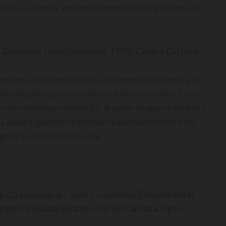
trazos, cuerpo y voz con la complicidad y el aporte del
 Tarkovsky, Unión Soviética, 1979).
Centro Cultural
 escena del cine cordobés, al tiempo que ofrece a los
ocidas películas nacionales e internacionales. En un
s se estrelló un meteorito. A pesar de que el acceso a
n a guiar a quienes se atreven a aventurarse en este
gotar la capacidad de sala.
ro
(La Chinangua – teatro y cuentos).
Escuela Rural
Agustín de Guayascate, Churqui Cañada, Dpto.