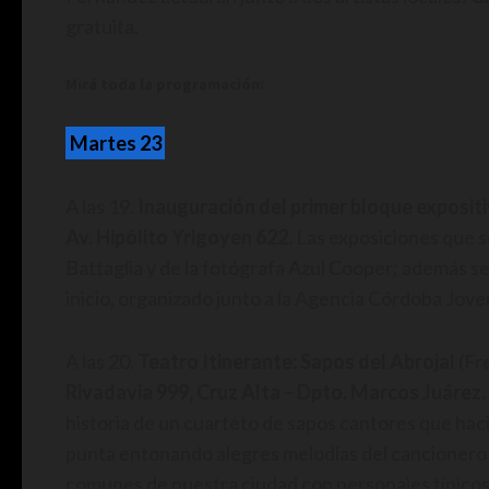
gratuita.
Mirá toda la programación:
Martes 23
A las 19.
Inauguración del primer bloque expositi
Av. Hipólito Yrigoyen 622.
Las exposiciones que s
Battaglia y de la fotógrafa Azul Cooper; además s
inicio, organizado junto a la Agencia Córdoba Jove
A las 20.
Teatro Itinerante: Sapos del Abrojal
(Fr
Rivadavia 999, Cruz Alta – Dpto. Marcos Juárez.
historia de un cuarteto de sapos cantores que haci
punta entonando alegres melodías del cancionero p
comunes de nuestra ciudad con personajes típicos