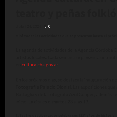
teatro y peñas folkló
abril 24, 2024
0
Mirá todas las actividades que se presentan hasta el pró
La agenda de actividades de la Agencia Córdoba Cu
artistas locales. Cada semana se presenta una nu
en
cultura.cba.gov.ar
En los próximos días, se destaca la inauguración d
Fotografía Palacio Dionisi.
Las exposiciones que 
Battaglia y de la fotógrafa Azul Cooper; además s
inicio. La cita es el martes 23 a las 19.
El Teatro del Libertador celebra sus 133º años de historia