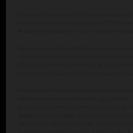
Declarado Monumento Histórico Nacional por su val
el coliseo mayor de la ciudad cumple el 133° aniver
Martín
llevará adelante una serie de conciertos c
Desde el jueves 25 a las 20 inician los festejos con 
sube a escena la Orquesta Sinfónica de Córdoba. E
27, a las 20. Por último, el domingo 28, a las 20, e
interpreta el Réquiem, de Mozart, en su versión p
Para culminar el fin de semana, nos trasladamos a l
folklórica que reunirá a diferentes agrupaciones y
destacados del género. El domingo 28 desde las 1
Zerbini
y
el
grupo
Kallpa-folk
brindarán un recorri
cantantes de “Ellas giran con vos” integrado por Si
Fernández actuarán junto a dos artistas locales:
C