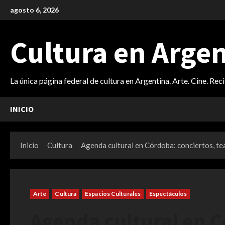
Saltar
agosto 6, 2026
al
contenido
Cultura en Arge
La única página federal de cultura en Argentina. Arte. Cine. Rec
INICIO
Inicio
Cultura
Agenda cultural en Córdoba: conciertos, tea
Arte
Cultura
Espacios Culturales
Espectáculos
Agenda cultural en C