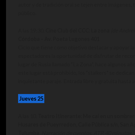
autor y de tradición oral se tejen entre imágenes, 
público.
A las 19:30.
Cine Club del CCC: La zona
(de Andrei
Córdoba – Av. Poeta Lugones 401
Ciclo que tiene como objetivo destacar y apoyar la
espectadores la oportunidad de disfrutar de recon
lugar de Rusia llamado “La Zona”, hace algunos año
este lugar está prohibido, los “stalkers” se dedica
inquietante paraje. Entrada libre y gratuita hasta a
Jueves 25
A las 10.
Teatro Itinerante: Me caí en un sombre
Husares de Pueyrredon, Calle Pública s/n, San 
Tulumba.
Narración de cuentos. ATP. 40 minutos.