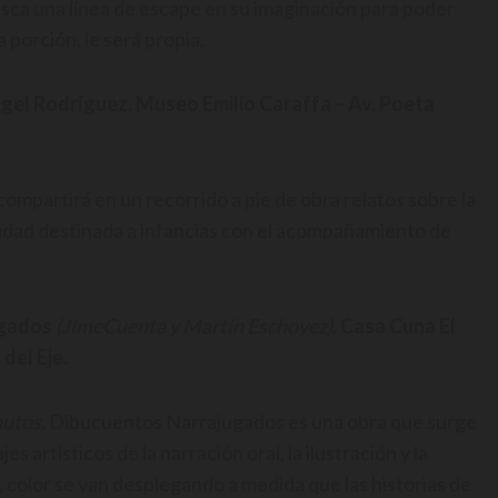
busca una línea de escape en su imaginación para poder
 porción, le será propia.
gel Rodríguez. Museo Emilio Caraffa – Av. Poeta
compartirá en un recorrido a pie de obra relatos sobre la
vidad destinada a infancias con el acompañamiento de
ugados
(JimeCuenta y Martín Eschoyez).
Casa Cuna El
 del Eje.
nutos.
Dibucuentos Narrajugados es una obra que surge
s artísticos de la narración oral, la ilustración y la
 color se van desplegando a medida que las historias de