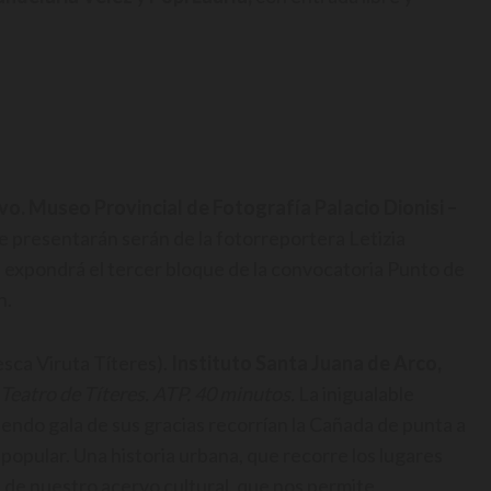
vo. Museo Provincial de Fotografía Palacio Dionisi –
e presentarán serán de la fotorreportera Letizia
e expondrá el tercer bloque de la convocatoria Punto de
n.
esca Viruta Títeres).
Instituto Santa Juana de Arco,
Teatro de Títeres. ATP. 40 minutos.
La inigualable
endo gala de sus gracias recorrían la Cañada de punta a
opular. Una historia urbana, que recorre los lugares
 de nuestro acervo cultural, que nos permite