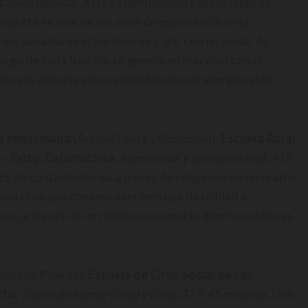
Clown musical. ATP. 45 minutos.
Un espectáculo de
érprete se vale de sus años de experiencia en el
ios, para darse el permiso de jugar con un pedal de
 largo de cada función se genera interacción con el
itmo y la armonía en un espectáculo que siempre está
nte emplumada
(Áramel Leyra y Compañía).
Escuela Rural
 – Dpto. Calamuchita.
Kamishibai y narración oral. ATP.
és de contar historias a través de imágenes en un teatro
s una obra que comunica un mensaje de unidad y
erra, a través de un relato que conecta diversas culturas
ina Los Pájaros).
Escuela de Circo Social de Las
rto.
Teatro de humor físico y circo. ATP. 45 minutos.
Una