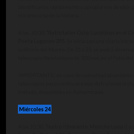
identificarlos rápidamente y apropiarnos de ellos
el transcurso de la historia.
A las. 20:30.
“Astrotaller Ciclo: Lunáticos en el C
Poeta Lugones 395.
Se inicia con una charla intro
auditorio del Museo. De 21 a 23, se podrá observar 
telescopio Newtoniano de 300 mm, en el Patio del
IMPORTANTE: en caso de nubosidad abundante o ma
telescopios pero continuaremos disfrutando la char
limitado, disponibles en Autoentrada.
Miércoles 24
A las 10:30.
Teatro Itinerante: Moncho Loop
(Leo