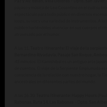
Paz y Av. Belen, Villa Dolores – Dpto. San Javier.
payaso y música de Leo Cosentino en el cuál su int
espectáculo para todo público en diversos escenar
loops, su voz y una variedad de instrumentos. A lo
público haciéndoles vivenciar en sus cuerpos el r
atravesado por el humor.
A las 11.
Teatro Itinerante: El viaje de la serpie
Bernardino Rivadavia, Pasaje San Roque, Amboy
45 minutos.
El Kamishibai es un antiguo arte japon
de cuentos. El viaje de la Serpiente Emplumada e
consciencia de la relación con nuestro hogar, la Ti
ancestrales en diferentes partes del mundo.
A las 16:30.
Teatro Itinerante: Happy Hours
(Paul
Rabonas, Ruta 14, Las Rabonas – Dpto. San Albe