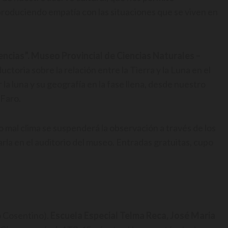
 produciendo empatía con las situaciones que se viven en
iencias”. Museo Provincial de Ciencias Naturales –
ductoria sobre la relación entre la Tierra y la Luna en el
la luna y su geografía en la fase llena, desde nuestro
 Faro.
l clima se suspenderá la observación a través de los
la en el auditorio del museo. Entradas gratuitas, cupo
 Cosentino).
Escuela Especial Telma Reca, José Maria