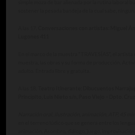
simple moza de bar alienada por la rutina laboral 
sostener la pesada bandeja de la cual sabe, ninguna
A las 17.
Conversaciones con artistas: Miguel Án
Lugones 411
En el marco de la muestra “TRAVESÍAS”, el artista 
muestra, las obras y su forma de producción. Acti
adulto. Entrada libre y gratuita.
A las 18.
Teatro Itinerante: Dibucuentos Narraj
Principito, Luis Nieto s/n, Paso Viejo – Dpto. Cruz
Narración oral, ilustración, animación. ATP. 45 mi
en el terreno lúdico que se genera entre los lenguaje
animación. Asombro, diálogo, juego, improvisación,