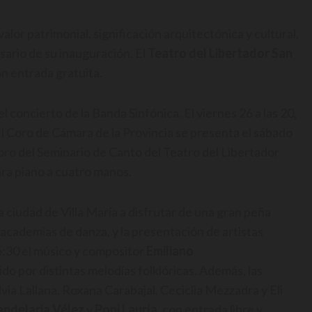
or patrimonial, significación arquitectónica y cultural,
sario de su inauguración. El
Teatro del Libertador San
on entrada gratuita.
el concierto de la Banda Sinfónica. El viernes 26 a las 20,
l Coro de Cámara de la Provincia se presenta el sábado
l Coro del Seminario de Canto del Teatro del Libertador
ara piano a cuatro manos.
a ciudad de Villa María a disfrutar de una gran peña
 academias de danza, y la presentación de artistas
6:30 el músico y compositor
Emiliano
do por distintas melodías folklóricas. Además, las
lvia Lallana, Roxana Carabajal, Ceciclia Mezzadra y Eli
andelaria Vélez
y
Popi Lauría,
con entrada libre y