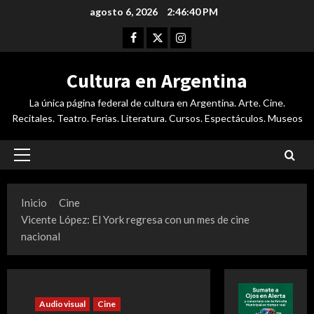
Saltar
agosto 6, 2026
2:46:41 PM
al
Facebook
Twitter
Instagram
contenido
Cultura en Argentina
La única página federal de cultura en Argentina. Arte. Cine.
Recitales. Teatro. Ferias. Literatura. Cursos. Espectáculos. Museos
Menú
principal
Inicio
Cine
Vicente López: El York regresa con un mes de cine
nacional
Audiovisual
Cine