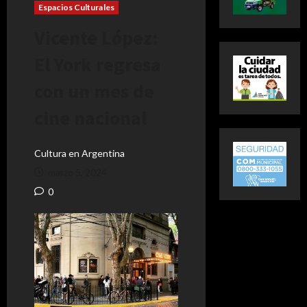
Espacios Culturales
Vicente López:
El York regresa
con un mes de
cine nacional
Cultura en Argentina
marzo 5, 2024
0