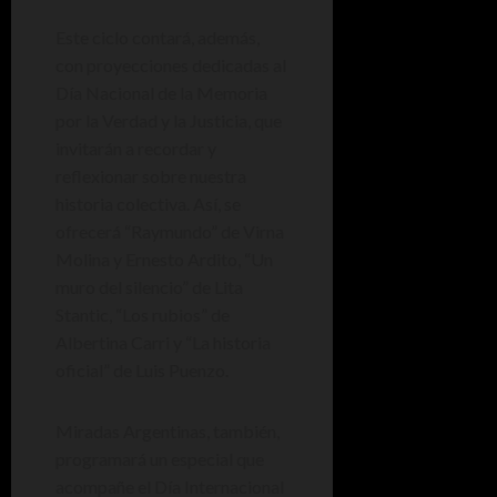
Este ciclo contará, además,
con proyecciones dedicadas al
Día Nacional de la Memoria
por la Verdad y la Justicia, que
invitarán a recordar y
reflexionar sobre nuestra
historia colectiva. Así, se
ofrecerá “Raymundo” de Virna
Molina y Ernesto Ardito, “Un
muro del silencio” de Lita
Stantic, “Los rubios” de
Albertina Carri y “La historia
oficial” de Luis Puenzo.
Miradas Argentinas, también,
programará un especial que
acompañe el Día Internacional