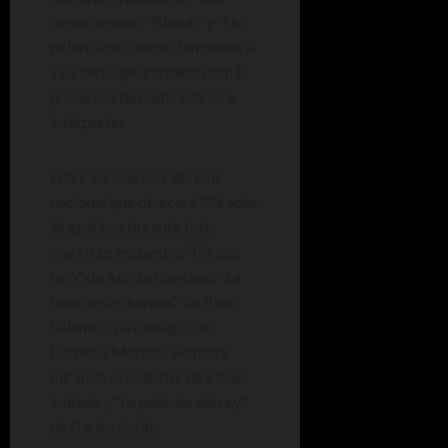
delincuentes”, “Blondi” y “Un
pájaro azul”, todas funciones a
sala llena que contaron con la
presencia de realizadores e
intérpretes.
Entre los clásicos del cine
nacional que ofrecerá Miradas
Argentinas durante todo
marzo se encuentra “Un oso
rojo” de Adrián Caetano, “La
hora de los hornos” de Pino
Solanas, “La ciénaga” de
Lucrecia Martel, “Hombre
mirando al sudeste” de Eliseo
Subiela y “La película del rey”
de Carlos Sorín.