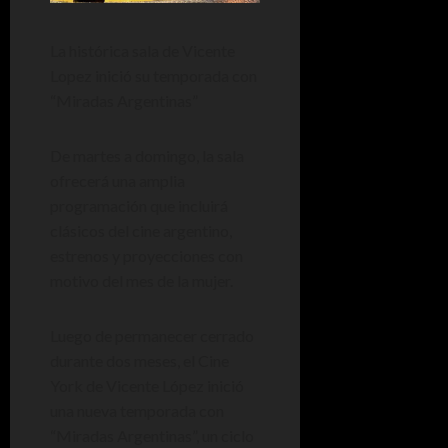
La histórica sala de Vicente
Lopez inició su temporada con
“Miradas Argentinas”
De martes a domingo, la sala
ofrecerá una amplia
programación que incluirá
clásicos del cine argentino,
estrenos y proyecciones con
motivo del mes de la mujer.
Luego de permanecer cerrado
durante dos meses, el Cine
York de Vicente López inició
una nueva temporada con
“Miradas Argentinas”, un ciclo