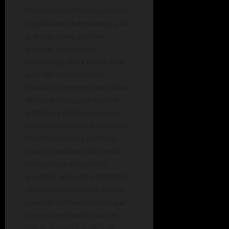
cine nacional. Desde Lumiton
impulsamos un homenaje a las
grandes obras que han
enriquecido nuestra
cinematografía y le han dado
prestigio internacional.
Nuestro cine es reconocido en
el mundo tanto por su nivel
artístico y técnico, así como
por su capacidad de remarcar
hitos históricos y políticos,
conformando un patrimonio
cultural que actúa como
guardián de nuestra identidad”,
afirmaron desde el Proyecto
Lumiton sobre este ciclo que
comenzó el pasado viernes
con la proyección de “Los