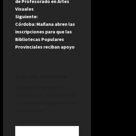
de Profesorado en Artes
v
Visuales
e
Siguiente:
Córdoba: Mañana abren las
g
inscripciones para que las
Bibliotecas Populares
a
Provinciales reciban apoyo
c
i
Deja una respuesta
ó
Tu dirección de correo
n
electrónico no será publicada.
Los campos obligatorios están
d
marcados con
*
e
Comentario
*
e