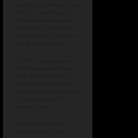
de la Mujer. El próximo viernes
8 de marzo tendrá lugar una
función doble que incluirá los
documentales “Que sea Ley”
de Juan Solanas y “El eco de mi
voz” de Alejandro Maci.
Por último, se proyectará una
serie de estrenos nacionales
como “Adentro mío estoy
bailando” de Leandro Koch y
Paloma Schachmann, y “Ven a
mi casa esta navidad” de
Sabrina Campos.
Miradas Argentinas se
extenderá hasta el 27 de