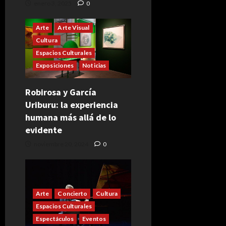
enero 3, 2025
0
Arte
Arte Visual
Cultura
Espacios Culturales
Exposiciones
Noticias
Robirosa y García
Uriburu: la experiencia
humana más allá de lo
evidente
noviembre 20, 2024
0
Arte
Concierto
Cultura
Espacios Culturales
Espectáculos
Eventos