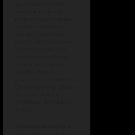
que durante todo marzo
buscará homenajear las
producciones audiovisuales
nacionales. De martes a
domingo, y con entrada
gratuita, la histórica sala de
Zona Norte ofrecerá una
amplia programación que
incluirá clásicos del cine
argentino, estrenos y
proyecciones con motivo del
Día Internacional de la Mujer y
del Día Nacional de la
Memoria por la Verdad y la
Justicia.
“Este ciclo busca ampliar la
perspectiva sobre nuestro