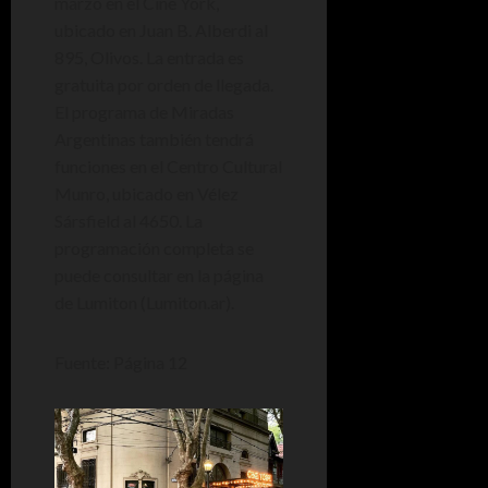
marzo en el Cine York,
ubicado en Juan B. Alberdi al
895, Olivos. La entrada es
gratuita por orden de llegada.
El programa de Miradas
Argentinas también tendrá
funciones en el Centro Cultural
Munro, ubicado en Vélez
Sársfield al 4650. La
programación completa se
puede consultar en la página
de Lumiton (Lumiton.ar).
Fuente: Página 12