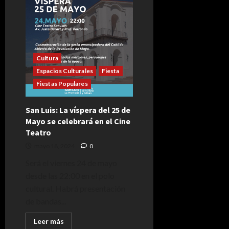
Motos
clásicas
y
antiguas
volverán
a
desfilar
el
25
Cultura
de
Espacios Culturales
Fiesta
Mayo
Fiestas Populares
San Luis: La víspera del 25 de
Mayo se celebrará en el Cine
Teatro
mayo 18, 2024
0
Será el viernes 24 de mayo
desde las 22:00 en el polo
cultural. Habrá presentación
de bandas...
Leer
Leer más
más