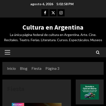
Saltar
agosto 6, 2026
5:02:59 PM
al
Facebook
Twitter
Instagram
contenido
Cultura en Argentina
La única página federal de cultura en Argentina. Arte. Cine.
Recitales. Teatro. Ferias. Literatura. Cursos. Espectáculos. Museos
Menú
principal
Inicio
Blog
Fiesta
Página 3
Fiesta