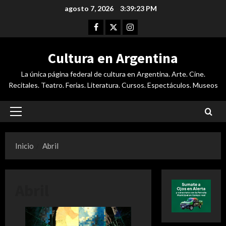
Saltar
agosto 7, 2026
3:39:24 PM
al
Facebook
Twitter
Instagram
contenido
Cultura en Argentina
La única página federal de cultura en Argentina. Arte. Cine.
Recitales. Teatro. Ferias. Literatura. Cursos. Espectáculos. Museos
Menú
principal
Inicio
Abril
Abril