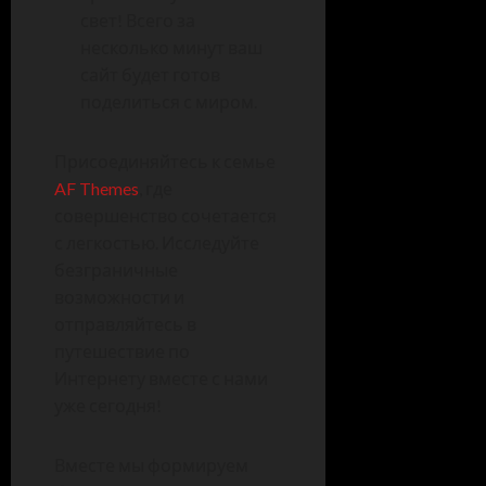
свет! Всего за
несколько минут ваш
сайт будет готов
поделиться с миром.
Присоединяйтесь к семье
AF Themes
, где
совершенство сочетается
с легкостью. Исследуйте
безграничные
возможности и
отправляйтесь в
путешествие по
Интернету вместе с нами
уже сегодня!
Вместе мы формируем