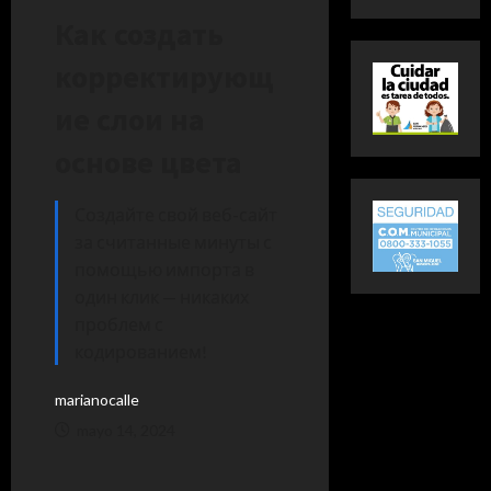
Как создать
корректирующ
ие слои на
основе цвета
Создайте свой веб-сайт
за считанные минуты с
помощью импорта в
один клик — никаких
проблем с
кодированием!
marianocalle
mayo 14, 2024