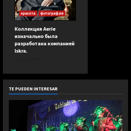
n
красота
фотография
t
Коллекция Aerie
r
изначально была
разработана компанией
a
Iskra.
d
mayo 14, 2024
a
s
TE PUEDEN INTERESAR