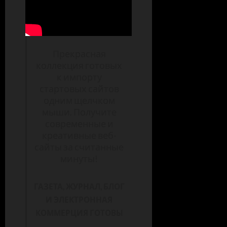
Прекрасная
коллекция готовых
к импорту
стартовых сайтов
одним щелчком
мыши. Получите
современные и
креативные веб-
сайты за считанные
минуты!
ГАЗЕТА, ЖУРНАЛ, БЛОГ
И ЭЛЕКТРОННАЯ
КОММЕРЦИЯ ГОТОВЫ