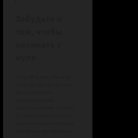
Забудьте о
том, чтобы
начинать с
нуля
Откройте для себя мир
творчества с более чем
365 готовыми к
использованию
шаблонами веб-сайтов!
От шикарных блогов до
динамичных новостных
платформ, интересных