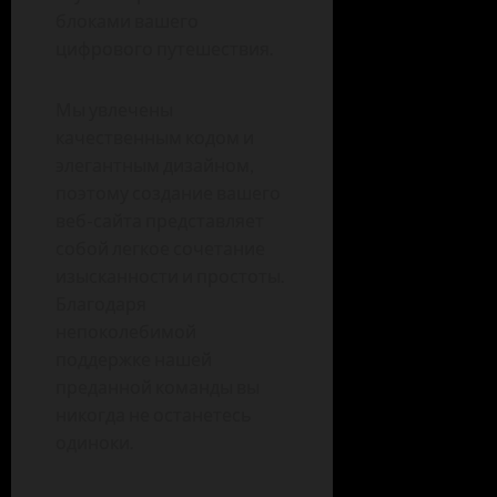
блоками вашего
цифрового путешествия.
Мы увлечены
качественным кодом и
элегантным дизайном,
поэтому создание вашего
веб-сайта представляет
собой легкое сочетание
изысканности и простоты.
Благодаря
непоколебимой
поддержке нашей
преданной команды вы
никогда не останетесь
одиноки.