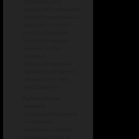
Раскройте свой
творческий потенциал!
Настройте выбранный
вами сайт с полной
свободой дизайна.
Настройте каждый
элемент, чтобы
создать и
персонализировать
свой веб-сайт именно
так, как вы его себе
представляете.
Публикуйте и
живите!
Когда редактирование
и настройка
завершены, пришло
время выпустить в