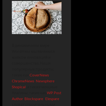
В динамичном мире
WordPress мы являемся
маяком инноваций и
совершенства. Наши
популярные продукты,
такие как
CoverNews
,
ChromeNews
,
Newsphere
,
Shopical
, а также мощные
плагины, такие как
WP Post
Author
,
Blockspare
,
Elespare
,
служат строительными