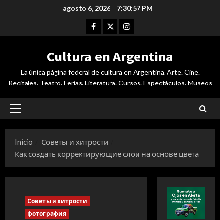
Saltar
agosto 6, 2026
7:30:58 PM
al
Facebook
Twitter
Instagram
contenido
Cultura en Argentina
La única página federal de cultura en Argentina. Arte. Cine.
Recitales. Teatro. Ferias. Literatura. Cursos. Espectáculos. Museos
Menú
principal
Inicio
Советы и хитрости
Как создать корректирующие слои на основе цвета
Советы и хитрости
фотография