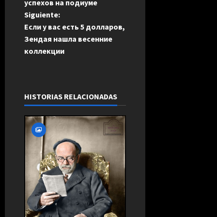
успехов на подиуме
v
Siguiente:
e
Если у вас есть 5 долларов,
Зендая нашла весенние
g
коллекции
a
c
HISTORIAS RELACIONADAS
i
ó
n
d
e
e