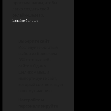
простым шагам, чтобы
легко создать свой
онлайн-шедевр.
Узнайте больше
Выберите сайт
Исследуйте богатый
выбор из более чем
350 готовых веб-
сайтов. Одним
щелчком мыши
импортируйте сайт,
который соответствует
вашему видению.
Настройте и
персонализируйте