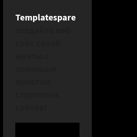
Templatespare
:
создайте веб-
сайт своей
мечты с
помощью
простых
стартовых
сайтов!