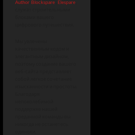
Author
,
Blockspare
,
Elespare
,
служат строительными
блоками вашего
цифрового путешествия.
Мы увлечены
качественным кодом и
элегантным дизайном,
поэтому создание вашего
веб-сайта представляет
собой легкое сочетание
изысканности и простоты.
Благодаря
непоколебимой
поддержке нашей
преданной команды вы
никогда не останетесь
одиноки.