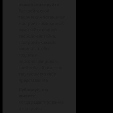
персонализируйте
Раскройте свой
творческий потенциал!
Настройте выбранный
вами сайт с полной
свободой дизайна.
Настройте каждый
элемент, чтобы
создать и
персонализировать
свой веб-сайт именно
так, как вы его себе
представляете.
Публикуйте и
живите!
Когда редактирование
и настройка