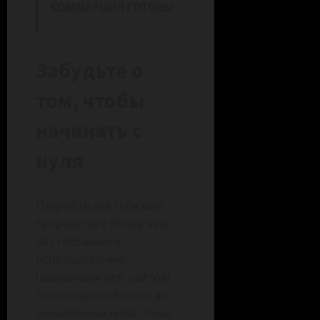
КОММЕРЦИЯ ГОТОВЫ
Забудьте о
том, чтобы
начинать с
нуля
Откройте для себя мир
творчества с более чем
365 готовыми к
использованию
шаблонами веб-сайтов!
От шикарных блогов до
динамичных новостных