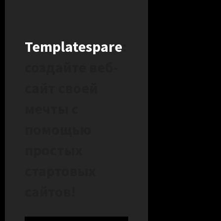
Templatespare
:
создайте веб-
сайт своей
мечты с
помощью
простых
стартовых
сайтов!