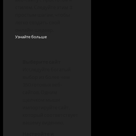
стилем. Следуйте этим 3
простым шагам, чтобы
легко создать свой
онлайн-шедевр.
Узнайте больше
Выберите сайт
Исследуйте богатый
выбор из более чем
350 готовых веб-
сайтов. Одним
щелчком мыши
импортируйте сайт,
который соответствует
вашему видению.
Настройте и