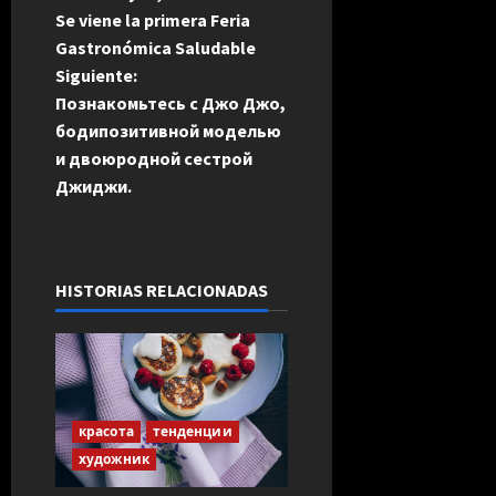
a
Se viene la primera Feria
Gastronómica Saludable
v
Siguiente:
e
Познакомьтесь с Джо Джо,
бодипозитивной моделью
g
и двоюродной сестрой
Джиджи.
a
c
i
HISTORIAS RELACIONADAS
ó
n
d
красота
тенденции
художник
e