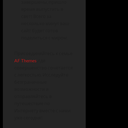
завершены, пришло
время выпустить в
свет! Всего за
несколько минут ваш
сайт будет готов
поделиться с миром.
Присоединяйтесь к семье
AF Themes
, где
совершенство сочетается
с легкостью. Исследуйте
безграничные
возможности и
отправляйтесь в
путешествие по
Интернету вместе с нами
уже сегодня!