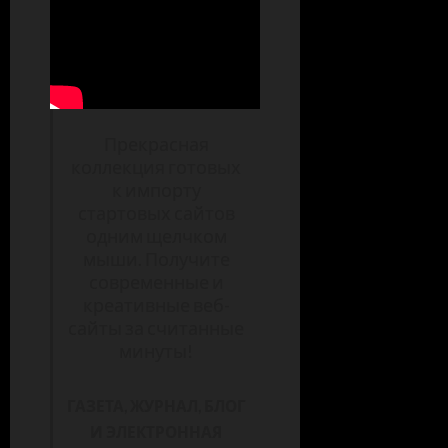
Прекрасная
коллекция готовых
к импорту
стартовых сайтов
одним щелчком
мыши. Получите
современные и
креативные веб-
сайты за считанные
минуты!
ГАЗЕТА, ЖУРНАЛ, БЛОГ
И ЭЛЕКТРОННАЯ