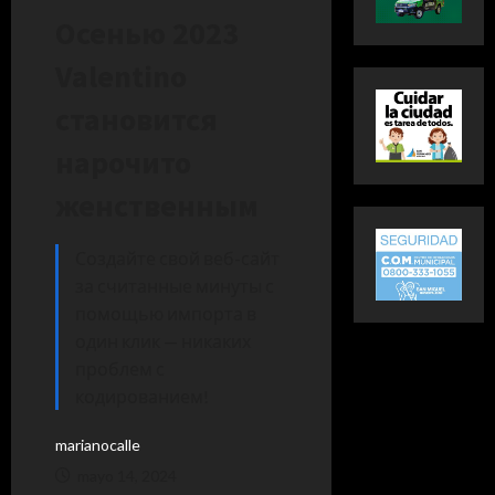
Осенью 2023
Valentino
становится
нарочито
женственным
Создайте свой веб-сайт
за считанные минуты с
помощью импорта в
один клик — никаких
проблем с
кодированием!
marianocalle
mayo 14, 2024