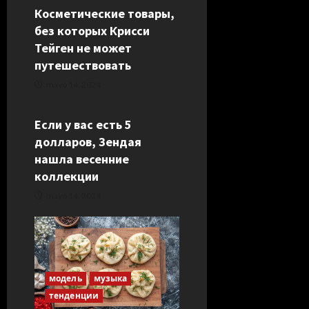
Косметические товары,
e
без которых Крисси
n
Тейген не может
путешествовать
t
mayo 14, 2024
красота
тенденции
r
Если у вас есть 5
a
долларов, Зендая
нашла весенние
d
коллекции
a
mayo 14, 2024
s
модель
музыка
тенденции