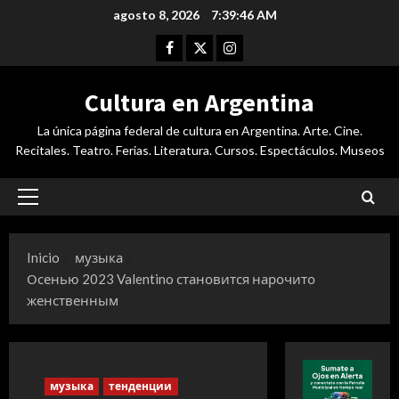
Saltar
agosto 8, 2026
7:39:46 AM
al
Facebook
Twitter
Instagram
contenido
Cultura en Argentina
La única página federal de cultura en Argentina. Arte. Cine.
Recitales. Teatro. Ferias. Literatura. Cursos. Espectáculos. Museos
Menú
principal
Inicio
музыка
Осенью 2023 Valentino становится нарочито
женственным
музыка
тенденции