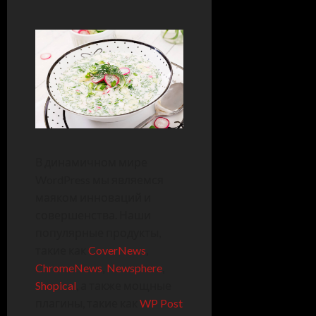
В динамичном мире
WordPress мы являемся
маяком инноваций и
совершенства. Наши
популярные продукты,
такие как
CoverNews
,
ChromeNews
,
Newsphere
,
Shopical
, а также мощные
плагины, такие как
WP Post