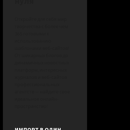
нуля
Откройте для себя мир
творчества с более чем
365 готовыми к
использованию
шаблонами веб-сайтов!
От шикарных блогов до
динамичных новостных
платформ, интересных
журналов и веб-сайтов
профессиональных
агентств — найдите свое
идеальное онлайн-
пространство!
ИМПОРТ В ОДИН