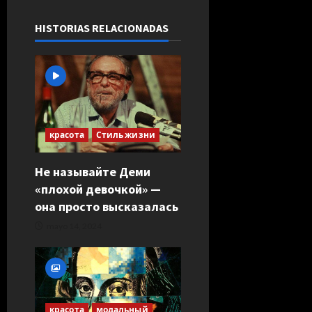
c
i
HISTORIAS RELACIONADAS
ó
n
d
красота
Стиль жизни
e
Не называйте Деми
e
«плохой девочкой» —
n
она просто высказалась
mayo 14, 2024
t
r
a
красота
модальный