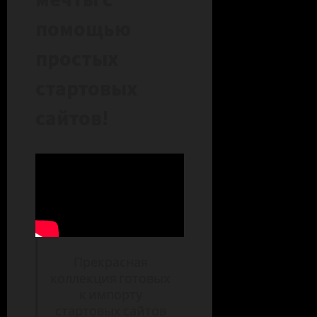
помощью
простых
стартовых
сайтов!
Прекрасная
коллекция готовых
к импорту
стартовых сайтов