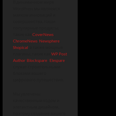
В динамичном мире
WordPress мы являемся
маяком инноваций и
совершенства. Наши
популярные продукты,
такие как
CoverNews
,
ChromeNews
,
Newsphere
,
Shopical
, а также мощные
плагины, такие как
WP Post
Author
,
Blockspare
,
Elespare
,
служат строительными
блоками вашего
цифрового путешествия.
Мы увлечены
качественным кодом и
элегантным дизайном,
поэтому создание вашего