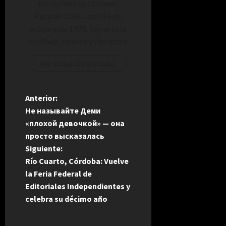
Mi nombre es Mariano
Ricardo Calle, nací el 6 de
octubre de 1975. Soy artista
en dibujo, música y literatura.
Ver todas las entradas
N
Anterior:
Не называйте Деми
a
«плохой девочкой» — она
просто высказалась
v
Siguiente:
e
Río Cuarto, Córdoba: Vuelve
la Feria Federal de
g
Editoriales Independientes y
celebra su décimo año
a