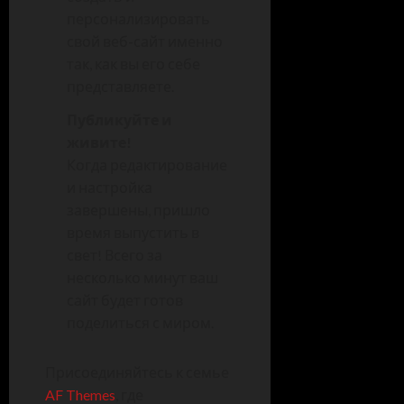
персонализировать
свой веб-сайт именно
так, как вы его себе
представляете.
Публикуйте и
живите!
Когда редактирование
и настройка
завершены, пришло
время выпустить в
свет! Всего за
несколько минут ваш
сайт будет готов
поделиться с миром.
Присоединяйтесь к семье
AF Themes
, где