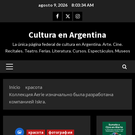
Saltar
agosto 9, 2026
8:03:35 AM
al
Facebook
Twitter
Instagram
contenido
Cultura en Argentina
La única página federal de cultura en Argentina. Arte. Cine.
Recitales. Teatro. Ferias. Literatura. Cursos. Espectáculos. Museos
Menú
principal
Inicio
красота
Коллекция Aerie изначально была разработана
компанией Iskra.
красота
фотография