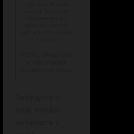
одним щелчком
мыши. Получите
современные и
креативные веб-
сайты за считанные
минуты!
ГАЗЕТА, ЖУРНАЛ, БЛОГ
И ЭЛЕКТРОННАЯ
КОММЕРЦИЯ ГОТОВЫ
Забудьте о
том, чтобы
начинать с