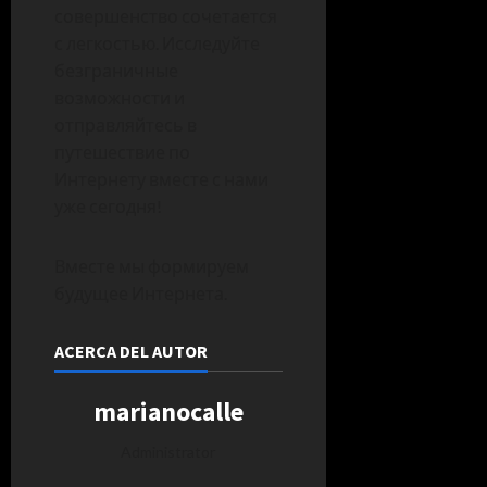
совершенство сочетается
с легкостью. Исследуйте
безграничные
возможности и
отправляйтесь в
путешествие по
Интернету вместе с нами
уже сегодня!
Вместе мы формируем
будущее Интернета.
ACERCA DEL AUTOR
marianocalle
Administrator