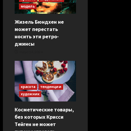
d
модель
a
Жизель Бюндхен не
s
может перестать
носить эти ретро-
джинсы
mayo 14, 2024
красота
тенденции
художник
Косметические товары,
без которых Крисси
Тейген не может