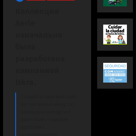
Коллекция
Aerie
изначально
была
разработана
компанией
Iskra.
Создайте свой веб-сайт
за считанные минуты с
помощью импорта в
один клик — никаких
проблем с
кодированием!