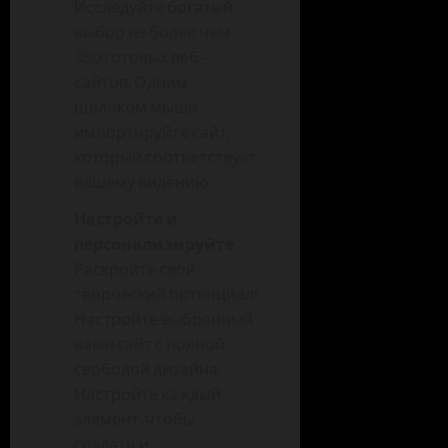
Исследуйте богатый
выбор из более чем
350 готовых веб-
сайтов. Одним
щелчком мыши
импортируйте сайт,
который соответствует
вашему видению.
Настройте и
персонализируйте
Раскройте свой
творческий потенциал!
Настройте выбранный
вами сайт с полной
свободой дизайна.
Настройте каждый
элемент, чтобы
создать и