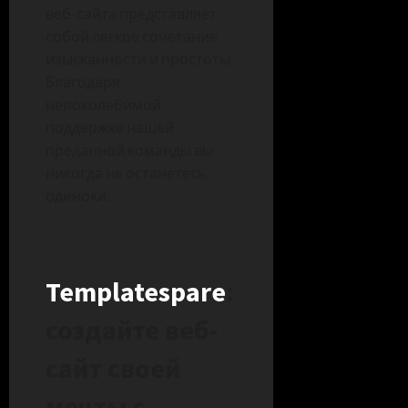
веб-сайта представляет
собой легкое сочетание
изысканности и простоты.
Благодаря
непоколебимой
поддержке нашей
преданной команды вы
никогда не останетесь
одиноки.
Templatespare
:
создайте веб-
сайт своей
мечты с